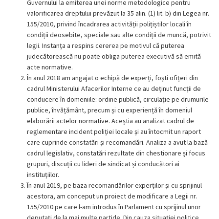
Guvernului la emiterea unei norme metodologice pentru
valorificarea dreptului prevăzut la 35 alin. (1) lit. b) din Legea nr.
155/2010, privind încadrarea activității polițiștilor locali în
condiții deosebite, speciale sau alte condiții de muncă, potrivit
legii. Instanța a respins cererea pe motivul că puterea
judecătorească nu poate obliga puterea executivă să emită
acte normative.
În anul 2018 am angajat o echipă de experți, foști ofițeri din
cadrul Ministerului Afacerilor Interne ce au deținut funcții de
conducere în domeniile: ordine publică, circulație pe drumurile
publice, învățământ, precum și cu experiență în domeniul
elaborării actelor normative. Aceștia au analizat cadrul de
reglementare incident poliției locale și au întocmit un raport
care cuprinde constatări și recomandări. Analiza a avut la bază
cadrul legislativ, constatări rezultate din chestionare și focus
grupuri, discuții cu lideri de sindicat și conducători ai
instituțiilor.
În anul 2019, pe baza recomandărilor experților și cu sprijinul
acestora, am conceput un proiect de modificare a Legii nr.
155/2010 pe care l-am introdus în Parlament cu sprijinul unor
deputați de la mai multe partide. Din cauza situației politice