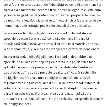
Lex a fost și este preocupat de îmbunătățirea condițiilor de muncă și
salariale ale membrilor, acestea fiind în strânsă legătură cu eficiența
și creșterea gradului de profesionalism. Astfel, propunerile noastre
de modificare legislativă, urmăresc, în egală măsură, atât interesele
membrilor, administrației publice locale, cât și ale cetățenilor.
Încadrarea activității polițiștilor locali în condiții deosebite sau
speciale de muncă are la bază condițiile de muncă în care își
desfășoară activitatea, iar beneficiul nu este unul material, spor sau
vreo indemnizație, ci are ca efect reducerea vârstei de pensionare.
Încadrarea activității polițiștilor locali în condiții deosebite sau
speciale de muncă este deja reglementată în lege, dar nu a fost
aplicată din lipsa unor prevederi explicite, detaliate. Pentru a nu
exista echivoc în ceea ce privește legalitatea încadrării activității
polițiștilor locali în una dintre condițiile de muncă, mai ales că
reglementarea legală este încă din 2010, ne-am adresat instanței de
judecată pentru a constata existența acestui drept. Primăria este
parte în proces întrucât are calitatea de angajator, adică este
persoana care trebuie să constate și să calculeze drepturile la pensie
ale polițiștilor locali.