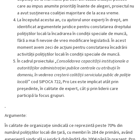
care au impus anumite priorități înainte de alegeri, proiectul nu
a avut susținerea coaliției majoritare de la acea vreme.
La începutul acestui an, cu ajutorul unor experți în drept, am
identificat argumentele juridice pentru constatarea dreptului
polițiștilor locali la încadrarea în condiții speciale de muncă,
fără a mai fi nevoie de vreo modificare legislativă. În acest
moment avem zeci de acțiuni pentru constatarea încadrării
activității polițiștilor locali în condiții speciale de muncă.
În cadrul proiectului „
Consolidarea capacității instituționale a
autorităților administrației publice centrale cu atribuții în
domeniu, în vederea creșterii calității serviciului public de poliție
locală
” cod SIPOCA 722, Pro Lex este implicat atât prin
președinte, în calitate de expert, cât și prin liderii care
participă la focus grupuri.
Argumente:
În calitate de organizație sindicală ce reprezintă peste 70% din
numărul polițiștilor locali din țară, cu membri în 284 de primării, având
experiență sindicală și juridică dobândită din 2004 până în prezent, Pro