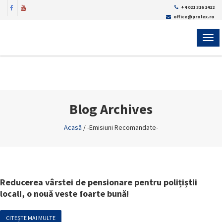
+4 021 316 1412
office@prolex.ro
MEN
Blog Archives
Acasă
/
-Emisiuni Recomandate-
Reducerea vârstei de pensionare pentru polițiștii
locali, o nouă veste foarte bună!
CITEȘTE MAI MULTE