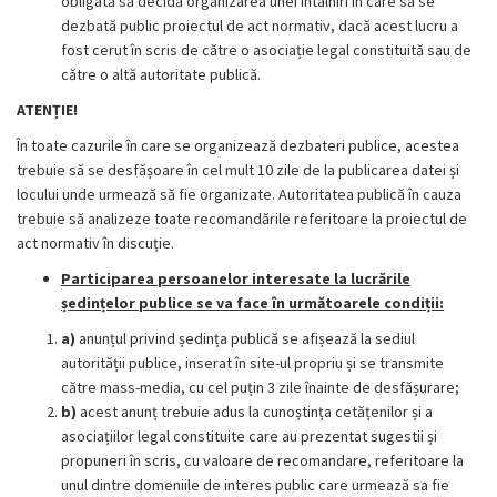
obligată să decidă organizarea unei întâlniri în care să se
dezbată public proiectul de act normativ, dacă acest lucru a
fost cerut în scris de către o asociație legal constituită sau de
către o altă autoritate publică.
ATENȚIE!
În toate cazurile în care se organizează dezbateri publice, acestea
trebuie să se desfășoare în cel mult 10 zile de la publicarea datei și
locului unde urmează să fie organizate. Autoritatea publică în cauza
trebuie să analizeze toate recomandările referitoare la proiectul de
act normativ în discuție.
Participarea persoanelor interesate la lucrările
ședințelor publice se va face în următoarele condiții:
a)
anunțul privind ședința publică se afișează la sediul
autorității publice, inserat în site-ul propriu și se transmite
către mass-media, cu cel puțin 3 zile înainte de desfășurare;
b)
acest anunț trebuie adus la cunoștința cetățenilor și a
asociațiilor legal constituite care au prezentat sugestii și
propuneri în scris, cu valoare de recomandare, referitoare la
unul dintre domeniile de interes public care urmează sa fie