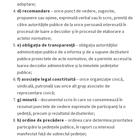
adoptare;
d) recomandare
– orice punct de vedere, sugestie,
propunere sau opinie, exprimată verbal sau în scris, primită de
către autoritățile publice de la orice persoană interesată în
procesul de luare a deciziilor și în procesul de elaborare a
actelor normative;
e) obligația de transparență
– obligația autorităților
administrației publice de a informa și de a supune dezbaterii
publice proiectele de acte normative, de a permite accesul la
luarea deciziilor administrative și la minutele ședințelor
publice;
f) asociație legal constituită
– orice organizație civică,
sindicală, patronală sau orice alt grup asociativ de
reprezentare civică;
g) minută
– documentul scris în care se consemnează în
rezumat punctele de vedere exprimate de participanți la o
ședință, precum și rezultatul dezbaterilor;
h) ordine de precădere
– ordinea care determina prioritatea
participării la ședințele publice, în raport cu interesul
manifestat față de subiectul ședinței;