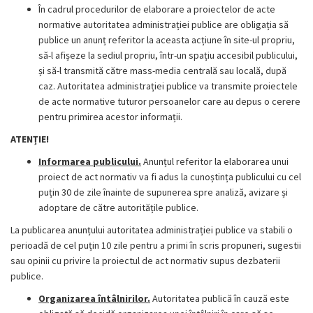
În cadrul procedurilor de elaborare a proiectelor de acte
normative autoritatea administrației publice are obligația să
publice un anunț referitor la aceasta acțiune în site-ul propriu,
să-l afișeze la sediul propriu, într-un spațiu accesibil publicului,
și să-l transmită către mass-media centrală sau locală, după
caz. Autoritatea administrației publice va transmite proiectele
de acte normative tuturor persoanelor care au depus o cerere
pentru primirea acestor informații.
ATENȚIE!
Informarea publicului.
Anunțul referitor la elaborarea unui
proiect de act normativ va fi adus la cunoștința publicului cu cel
puțin 30 de zile înainte de supunerea spre analiză, avizare și
adoptare de către autoritățile publice.
La publicarea anunțului autoritatea administrației publice va stabili o
perioadă de cel puțin 10 zile pentru a primi în scris propuneri, sugestii
sau opinii cu privire la proiectul de act normativ supus dezbaterii
publice.
Organizarea întâlnirilor.
Autoritatea publică în cauză este