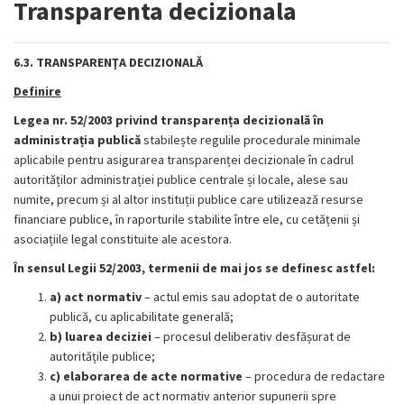
Transparenta decizionala
6.3. TRANSPARENŢA DECIZIONALĂ
Definire
Legea nr. 52/2003 privind transparența decizională în
administrația publică
stabilește regulile procedurale minimale
aplicabile pentru asigurarea transparenței decizionale în cadrul
autorităților administrației publice centrale și locale, alese sau
numite, precum și al altor instituții publice care utilizează resurse
financiare publice, în raporturile stabilite între ele, cu cetățenii și
asociațiile legal constituite ale acestora.
În sensul Legii 52/2003, termenii de mai jos se definesc astfel:
a) act normativ
– actul emis sau adoptat de o autoritate
publică, cu aplicabilitate generală;
b) luarea deciziei
– procesul deliberativ desfășurat de
autoritățile publice;
c) elaborarea de acte normative
– procedura de redactare
a unui proiect de act normativ anterior supunerii spre