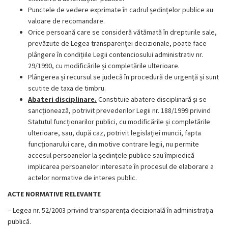
Punctele de vedere exprimate în cadrul ședințelor publice au
valoare de recomandare.
Orice persoană care se consideră vătămată în drepturile sale,
prevăzute de Legea transparenței decizionale, poate face
plângere în condițiile Legii contenciosului administrativ nr.
29/1990, cu modificările și completările ulterioare.
Plângerea și recursul se judecă în procedură de urgență și sunt
scutite de taxa de timbru.
Abateri disciplinare.
Constituie abatere disciplinară și se
sancționează, potrivit prevederilor Legii nr. 188/1999 privind
Statutul funcționarilor publici, cu modificările și completările
ulterioare, sau, după caz, potrivit legislației muncii, fapta
funcționarului care, din motive contrare legii, nu permite
accesul persoanelor la ședințele publice sau împiedică
implicarea persoanelor interesate în procesul de elaborare a
actelor normative de interes public.
ACTE NORMATIVE RELEVANTE
– Legea nr. 52/2003 privind transparența decizională în administrația
publică.