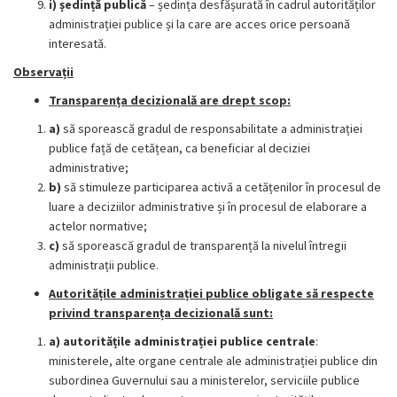
i) ședință publică
– ședința desfășurată în cadrul autorităților
administrației publice și la care are acces orice persoană
interesată.
Observații
Transparența decizională are drept scop:
a)
să sporească gradul de responsabilitate a administrației
publice față de cetățean, ca beneficiar al deciziei
administrative;
b)
să stimuleze participarea activă a cetățenilor în procesul de
luare a deciziilor administrative și în procesul de elaborare a
actelor normative;
c)
să sporească gradul de transparență la nivelul întregii
administrații publice.
Autoritățile administrației publice obligate să respecte
privind transparența decizională sunt:
a) autoritățile administrației publice centrale
:
ministerele, alte organe centrale ale administrației publice din
subordinea Guvernului sau a ministerelor, serviciile publice