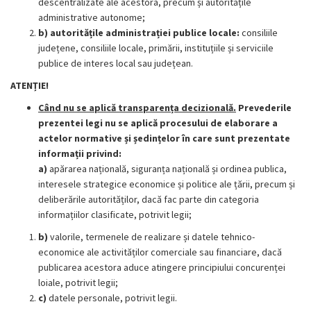
descentralizate ale acestora, precum și autoritățile
administrative autonome;
b) autoritățile administrației publice locale:
consiliile
județene, consiliile locale, primării, instituțiile și serviciile
publice de interes local sau județean.
ATENȚIE!
Când nu se aplică transparența decizională.
Prevederile
prezentei legi nu se aplică procesului de elaborare a
actelor normative și ședințelor în care sunt prezentate
informații privind:
a)
apărarea națională, siguranța națională și ordinea publica,
interesele strategice economice și politice ale țării, precum și
deliberările autorităților, dacă fac parte din categoria
informațiilor clasificate, potrivit legii;
b)
valorile, termenele de realizare și datele tehnico-
economice ale activităților comerciale sau financiare, dacă
publicarea acestora aduce atingere principiului concurenței
loiale, potrivit legii;
c)
datele personale, potrivit legii.