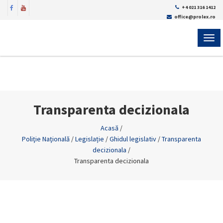
+4 021 316 1412
office@prolex.ro
MEN
Transparenta decizionala
Acasă
/
Poliţie Naţională
/
Legislație
/
Ghidul legislativ
/
Transparenta
decizionala
/
Transparenta decizionala