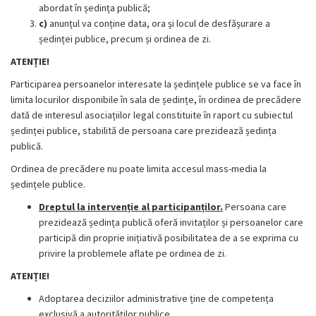
abordat în ședința publică;
c)
anunțul va conține data, ora și locul de desfășurare a
ședinței publice, precum și ordinea de zi.
ATENȚIE!
Participarea persoanelor interesate la ședințele publice se va face în
limita locurilor disponibile în sala de ședințe, în ordinea de precădere
dată de interesul asociațiilor legal constituite în raport cu subiectul
ședinței publice, stabilită de persoana care prezidează ședința
publică.
Ordinea de precădere nu poate limita accesul mass-media la
ședințele publice.
Dreptul la intervenție al participanților.
Persoana care
prezidează ședința publică oferă invitaților și persoanelor care
participă din proprie inițiativă posibilitatea de a se exprima cu
privire la problemele aflate pe ordinea de zi.
ATENȚIE!
Adoptarea deciziilor administrative ține de competența
exclusivă a autorităților publice.