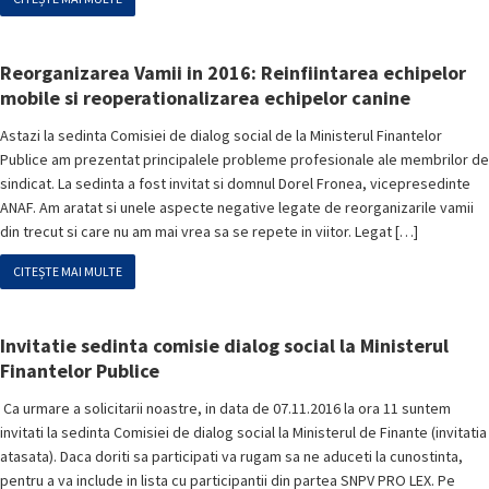
Reorganizarea Vamii in 2016: Reinfiintarea echipelor
mobile si reoperationalizarea echipelor canine
Astazi la sedinta Comisiei de dialog social de la Ministerul Finantelor
Publice am prezentat principalele probleme profesionale ale membrilor de
sindicat. La sedinta a fost invitat si domnul Dorel Fronea, vicepresedinte
ANAF. Am aratat si unele aspecte negative legate de reorganizarile vamii
din trecut si care nu am mai vrea sa se repete in viitor. Legat […]
CITEȘTE MAI MULTE
Invitatie sedinta comisie dialog social la Ministerul
Finantelor Publice
Ca urmare a solicitarii noastre, in data de 07.11.2016 la ora 11 suntem
invitati la sedinta Comisiei de dialog social la Ministerul de Finante (invitatia
atasata). Daca doriti sa participati va rugam sa ne aduceti la cunostinta,
pentru a va include in lista cu participantii din partea SNPV PRO LEX. Pe