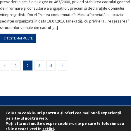
prevederile art. 5 din Legea nr. 467/2006, privind stabilirea cadrului general
de informare şi consultare a angajaţilor, precum şi declaraţiile domnului
vicepreşedinte Dorel Fronea consemnate în Minuta încheiată cu ocazia
şedinţei organizată în data 18.07.2016 (anexată), cu privire la ,,reaşezarea”
structurilor vamale din cadrul […]
CITEȘTE MAI MULTE
1
2
3
4
Statut
Reprezentativitate M.A.I.
Folosim cookie-uri pentru a-ți oferi cea mai bună experiență
Reprezentativitate I.G.P.R. și I.P.J.-uri
pe site-ul nostru web.
Poți afla mai multe despre cookie-urile pe care le folosim sau
Politica folosirii cookie-urilor
Politica de confidențialitate
să le dezactivezi în
setări
.