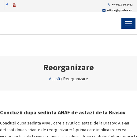
+4 021 316 1412
office@prolex.ro
MEN
Reorganizare
Acasă
/
Reorganizare
Concluzii dupa sedinta ANAF de astazi de la Brasov
Concluzii dupa sedinta ANAF, care a avut loc astazi de la Brasov: A.s-au
detasat doua variante de reorganizare: 1.prima care implica trecerea
inspectiei fiscale la nivel regional si a administrarii contribuabililor mijlocii la