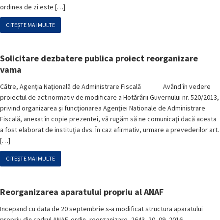
ordinea de zi este […]
CITEȘTE MAI MULTE
Solicitare dezbatere publica proiect reorganizare
vama
Către, Agenţia Naţională de Administrare Fiscală Având în vedere
proiectul de act normativ de modificare a Hotărârii Guvernului nr. 520/2013,
privind organizarea şi funcţionarea Agenţiei Nationale de Administrare
Fiscală, anexat în copie prezentei, vă rugăm să ne comunicaţi dacă acesta
a fost elaborat de instituţia dvs. În caz afirmativ, urmare a prevederilor art.
[…]
CITEȘTE MAI MULTE
Reorganizarea aparatului propriu al ANAF
Incepand cu data de 20 septembrie s-a modificat structura aparatului
propriu din cadrul ANAF. ordin_reorganizare_2643_20_09_2016