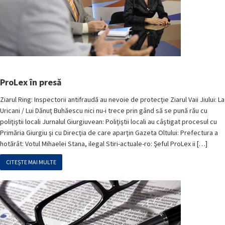
ProLex în presă
Ziarul Ring: Inspectorii antifraudă au nevoie de protecţie Ziarul Vaii Jiului: La
Uricani / Lui Dănuţ Buhăescu nici nu-i trece prin gând să se pună rău cu
poliţiştii locali Jurnalul Giurgiuvean: Poliţiştii locali au câştigat procesul cu
Primăria Giurgiu şi cu Direcţia de care aparţin Gazeta Oltului: Prefectura a
hotărât: Votul Mihaelei Stana, ilegal Stiri-actuale-ro: Şeful ProLex ii […]
CITEȘTE MAI MULTE