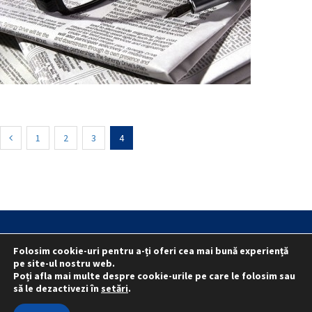
1
2
3
4
Statut
Reprezentativitate M.A.I.
Folosim cookie-uri pentru a-ți oferi cea mai bună experiență
Reprezentativitate I.G.P.R. și I.P.J.-uri
pe site-ul nostru web.
Poți afla mai multe despre cookie-urile pe care le folosim sau
Politica folosirii cookie-urilor
Politica de confidențialitate
să le dezactivezi în
setări
.