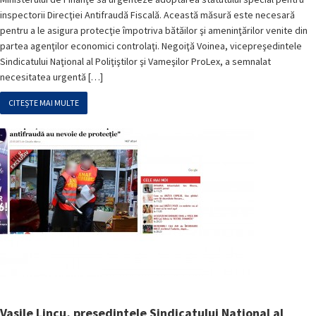
inspectorii Direcţiei Antifraudă Fiscală. Această măsură este necesară
pentru a le asigura protecţie împotriva bătăilor şi ameninţărilor venite din
partea agenţilor economici controlaţi. Negoiţă Voinea, vicepreşedintele
Sindicatului Naţional al Poliţiştilor şi Vameşilor ProLex, a semnalat
necesitatea urgentă […]
CITEȘTE MAI MULTE
Vasile Lincu, presedintele Sindicatului National al