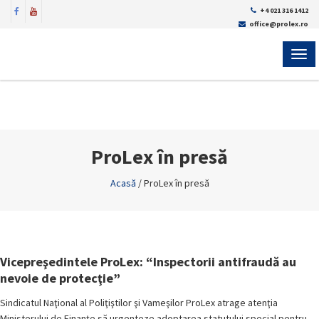
+4 021 316 1412
office@prolex.ro
MEN
ProLex în presă
Acasă
/
ProLex în presă
Vicepreşedintele ProLex: “Inspectorii antifraudă au
nevoie de protecţie”
Sindicatul Naţional al Poliţiştilor şi Vameşilor ProLex atrage atenţia
Ministerului de Finanţe să urgenteze adoptarea statutului special pentru