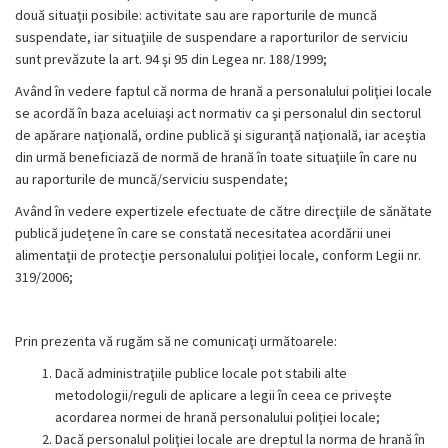
două situaţii posibile: activitate sau are raporturile de muncă
suspendate, iar situaţiile de suspendare a raporturilor de serviciu
sunt prevăzute la art. 94 şi 95 din Legea nr. 188/1999;
Având în vedere faptul că norma de hrană a personalului poliţiei locale
se acordă în baza aceluiaşi act normativ ca şi personalul din sectorul
de apărare naţională, ordine publică şi siguranţă naţională, iar aceştia
din urmă beneficiază de normă de hrană în toate situaţiile în care nu
au raporturile de muncă/serviciu suspendate;
Având în vedere expertizele efectuate de către direcţiile de sănătate
publică judeţene în care se constată necesitatea acordării unei
alimentaţii de protecţie personalului poliţiei locale, conform Legii nr.
319/2006;
Prin prezenta vă rugăm să ne comunicaţi următoarele:
Dacă administraţiile publice locale pot stabili alte
metodologii/reguli de aplicare a legii în ceea ce priveşte
acordarea normei de hrană personalului poliţiei locale;
Dacă personalul poliţiei locale are dreptul la norma de hrană în