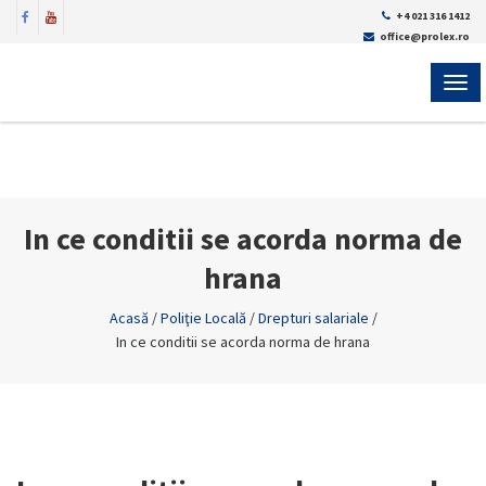
+4 021 316 1412
office@prolex.ro
MEN
In ce conditii se acorda norma de
hrana
Acasă
/
Poliţie Locală
/
Drepturi salariale
/
In ce conditii se acorda norma de hrana