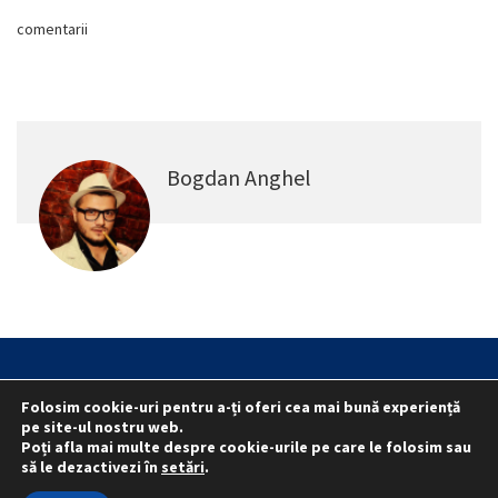
comentarii
Bogdan Anghel
Statut
Reprezentativitate M.A.I.
Folosim cookie-uri pentru a-ți oferi cea mai bună experiență
Reprezentativitate I.G.P.R. și I.P.J.-uri
pe site-ul nostru web.
Politica folosirii cookie-urilor
Politica de confidențialitate
Poți afla mai multe despre cookie-urile pe care le folosim sau
să le dezactivezi în
setări
.