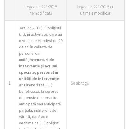
Legea nr. 223/2015
Legea nr. 223/2015 cu
nemodificată
ultimele modificări
Art. 22. –
(1)
(…) poliţiştii
(…), în activitate, care au
o vechime efectivă de 20
de ani în calitate de
personal din
unităţi/
structuri de
intervenţie şi acţiuni
speciale, personal în
unităţi de intervenţie
1
Se abrogă
antiteroristă
, (…)
beneficiază, la cerere,
de pensie de serviciu
anticipată sau anticipată
parţială, indiferent de
vârstă, dacă au o
vechime ca (…) poliţist