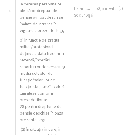
la cererea persoanelor
La articolul 60, alineatul (2)
ale căror drepturi de
5
se abrogă.
pensie au fost deschise
înainte de intrarea în
vigoare a prezentei legi;
b) în funcţie de gradul
militar/profesional
deţinut la data trecerii în
rezervă/încetării
raporturilor de serviciu şi
media soldelor de
funcţie/salariilor de
funcţie deţinute în cele 6
luni alese conform
prevederilor art.
28 pentru drepturile de
pensie deschise în baza
prezentei legi.
(2)
În situaţia în care, în