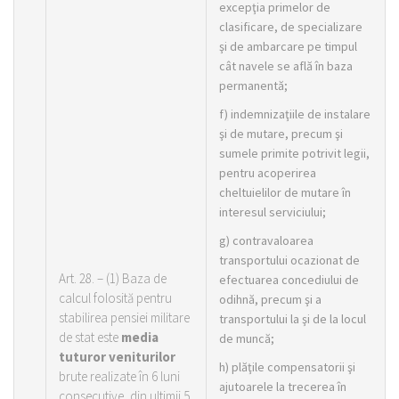
excepţia primelor de
clasificare, de specializare
şi de ambarcare pe timpul
cât navele se află în baza
permanentă;
f) indemnizaţiile de instalare
şi de mutare, precum şi
sumele primite potrivit legii,
pentru acoperirea
cheltuielilor de mutare în
interesul serviciului;
g) contravaloarea
transportului ocazionat de
Art. 28. –
(1)
Baza de
efectuarea concediului de
calcul folosită pentru
odihnă, precum şi a
stabilirea pensiei militare
transportului la şi de la locul
de stat este
media
de muncă;
tuturor veniturilor
h) plăţile compensatorii şi
brute realizate în 6 luni
ajutoarele la trecerea în
consecutive, din ultimii 5