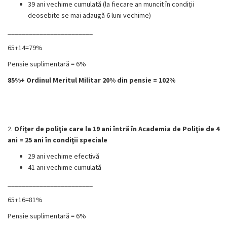
39 ani vechime cumulată (la fiecare an muncit în condiţii
deosebite se mai adaugă 6 luni vechime)
________________________
65+14=79%
Pensie suplimentară = 6%
85%+ Ordinul Meritul Militar 20% din pensie = 102%
2.
Ofiţer de poliţie care la 19 ani întră în Academia de Poliţie de 4
ani = 25 ani în condiţii speciale
29 ani vechime efectivă
41 ani vechime cumulată
________________________
65+16=81%
Pensie suplimentară = 6%