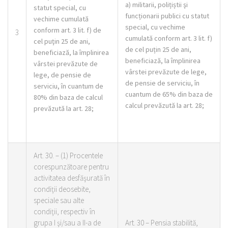
a) militarii, polițiștii şi
statut special, cu
funcționarii publici cu statut
vechime cumulată
special, cu vechime
conform art. 3 lit. f) de
3
cumulată conform art. 3 lit. f)
cel puţin 25 de ani,
de cel puțin 25 de ani,
beneficiază, la împlinirea
beneficiază, la împlinirea
vârstei prevăzute de
vârstei prevăzute de lege,
lege, de pensie de
de pensie de serviciu, în
serviciu, în cuantum de
cuantum de 65% din baza de
80% din baza de calcul
calcul prevăzută la art. 28;
prevăzută la art. 28;
Art. 30. –
(1)
Procentele
corespunzătoare pentru
activitatea desfăşurată în
condiţii deosebite,
speciale sau alte
condiţii, respectiv în
grupa I şi/sau a II-a de
Art. 30 – Pensia stabilită,