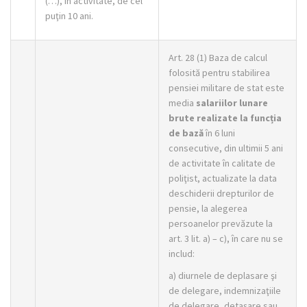
(…), în activitate, de cel
puţin 10 ani.
Art. 28 (1) Baza de calcul
folosită pentru stabilirea
pensiei militare de stat este
media
salariilor lunare
brute realizate la funcția
de bază
în 6 luni
consecutive, din ultimii 5 ani
de activitate în calitate de
poliţist, actualizate la data
deschiderii drepturilor de
pensie, la alegerea
persoanelor prevăzute la
art. 3 lit. a) – c), în care nu se
includ:
a) diurnele de deplasare şi
de delegare, indemnizaţiile
de delegare, detaşare sau