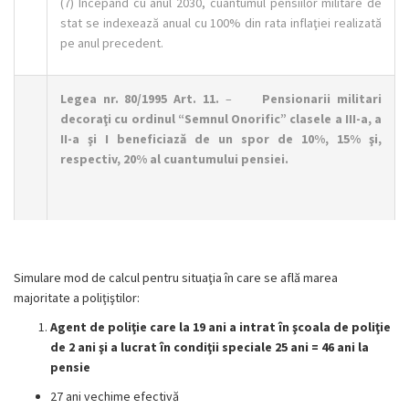
(7) Începând cu anul 2030, cuantumul pensiilor militare de
stat se indexează anual cu 100% din rata inflaţiei realizată
pe anul precedent.
Legea nr. 80/1995 Art. 11.
–
Pensionarii militari
decoraţi cu ordinul “Semnul Onorific” clasele a III-a, a
II-a şi I beneficiază de un spor de 10%, 15% şi,
respectiv, 20% al cuantumului pensiei.
Simulare mod de calcul pentru situaţia în care se află marea
majoritate a poliţiştilor:
Agent de poliţie care la 19 ani a intrat în şcoala de poliţie
de 2 ani şi a lucrat în condiţii speciale 25 ani = 46 ani la
pensie
27 ani vechime efectivă