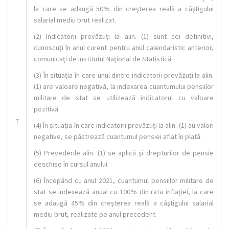
la care se adaugă 50% din creşterea reală a câştigului
salarial mediu brut realizat.
(2) Indicatorii prevăzuţi la alin. (1) sunt cei definitivi,
cunoscuţi în anul curent pentru anul calendaristic anterior,
comunicaţi de Institutul Naţional de Statistică.
(3) În situaţia în care unul dintre indicatorii prevăzuţi la alin.
(1) are valoare negativă, la indexarea cuantumului pensiilor
militare de stat se utilizează indicatorul cu valoare
pozitivă.
7
(4) În situaţia în care indicatorii prevăzuţi la alin. (1) au valori
negative, se păstrează cuantumul pensiei aflat în plată.
(5) Prevederile alin. (1) se aplică şi drepturilor de pensie
deschise în cursul anului.
(6) Începând cu anul 2021, cuantumul pensiilor militare de
stat se indexează anual cu 100% din rata inflaţiei, la care
se adaugă 45% din creşterea reală a câştigului salarial
mediu brut, realizate pe anul precedent.