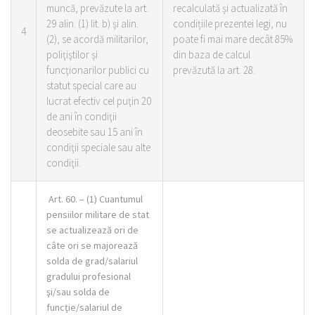
muncă, prevăzute la art.
recalculată și actualizată în
29 alin. (1) lit. b) şi alin.
condițiile prezentei legi, nu
4
(2), se acordă militarilor,
poate fi mai mare decât 85%
poliţiştilor şi
din baza de calcul
funcţionarilor publici cu
prevăzută la art. 28.
statut special care au
lucrat efectiv cel puţin 20
de ani în condiţii
deosebite sau 15 ani în
condiţii speciale sau alte
condiţii.
Art. 60. – (1) Cuantumul
pensiilor militare de stat
se actualizează ori de
câte ori se majorează
solda de grad/salariul
gradului profesional
şi/sau solda de
funcţie/salariul de