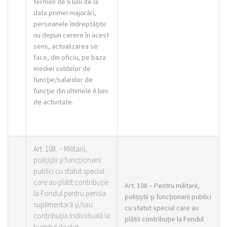
termen de 6 luni de la
data primei majorări,
persoanele îndreptăţite
nu depun cerere în acest
sens, actualizarea se
face, din oficiu, pe baza
mediei soldelor de
funcţie/salariilor de
funcţie din ultimele 6 luni
de activitate.
Art. 108. – Militarii,
poliţiştii şi funcţionarii
publici cu statut special
care au plătit contribuţie
Art. 108 – Pentru militarii,
la Fondul pentru pensia
polițiștii și funcționarii publici
suplimentară şi/sau
cu statut special care au
contribuţia individuală la
plătit contribuție la Fondul
bugetul de stat