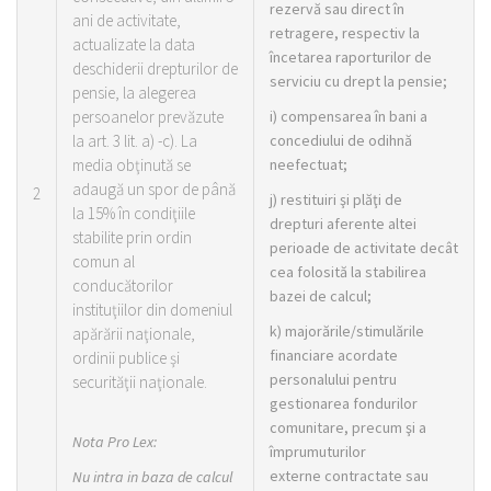
rezervă sau direct în
ani de activitate,
retragere, respectiv la
actualizate la data
încetarea raporturilor de
deschiderii drepturilor de
serviciu cu drept la pensie;
pensie, la alegerea
persoanelor prevăzute
i) compensarea în bani a
la art. 3 lit. a) -c). La
concediului de odihnă
media obţinută se
neefectuat;
adaugă un spor de până
2
j) restituiri şi plăţi de
la 15% în condiţiile
drepturi aferente altei
stabilite prin ordin
perioade de activitate decât
comun al
cea folosită la stabilirea
conducătorilor
bazei de calcul;
instituţiilor din domeniul
k) majorările/stimulările
apărării naţionale,
financiare acordate
ordinii publice şi
personalului pentru
securităţii naţionale.
gestionarea fondurilor
comunitare, precum şi a
Nota Pro Lex:
împrumuturilor
externe contractate sau
Nu intra in baza de calcul