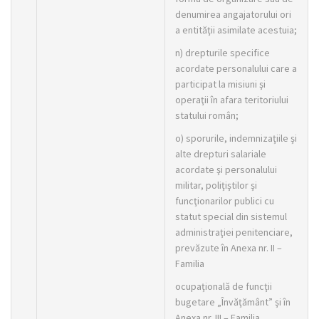
denumirea angajatorului ori
a entităţii asimilate acestuia;
n) drepturile specifice
acordate personalului care a
participat la misiuni şi
operaţii în afara teritoriului
statului român;
o) sporurile, indemnizaţiile şi
alte drepturi salariale
acordate şi personalului
militar, poliţiştilor şi
funcţionarilor publici cu
statut special din sistemul
administraţiei penitenciare,
prevăzute în Anexa nr. II –
Familia
ocupaţională de funcţii
bugetare „Învăţământ” şi în
Anexa nr. III – Familia