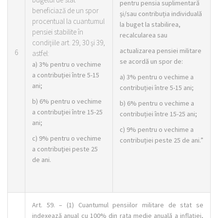
pentru pensia suplimentară
beneficiază de un spor
și/sau contribuția individuală
procentual la cuantumul
la buget la stabilirea,
pensiei stabilite în
recalcularea sau
condiţiile art. 29, 30 şi 39,
actualizarea pensiei militare
6
astfel:
se acordă un spor de:
a) 3% pentru o vechime
a contribuţiei între 5-15
a) 3% pentru o vechime a
ani;
contribuției între 5-15 ani;
b) 6% pentru o vechime
b) 6% pentru o vechime a
a contribuţiei între 15-25
contribuției între 15-25 ani;
ani;
c) 9% pentru o vechime a
c) 9% pentru o vechime
contribuției peste 25 de ani.”
a contribuţiei peste 25
de ani.
Art. 59. – (1) Cuantumul pensiilor militare de stat se
indexează anual cu 100% din rata medie anuală a inflaţiei,