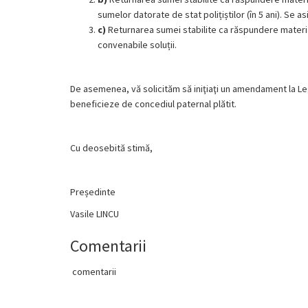
sumelor datorate de stat polițiștilor (în 5 ani). Se 
c)
Returnarea sumei stabilite ca răspundere material
convenabile soluții.
De asemenea, vă solicităm să iniţiaţi un amendament la Leg
beneficieze de concediul paternal plătit.
Cu deosebită stimă,
Președinte
Vasile LINCU
Comentarii
comentarii