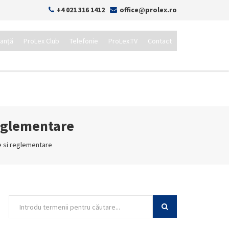
+4 021 316 1412
office@prolex.ro
tanță
ProLex Club
Telefonie
ProLex.TV
Contact
reglementare
 si reglementare