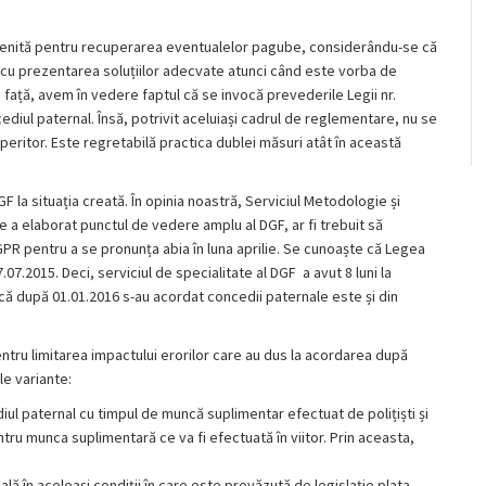
uvenită pentru recuperarea eventualelor pagube, considerându-se că
t cu prezentarea soluțiilor adecvate atunci când este vorba de
de față, avem în vedere faptul că se invocă prevederile Legii nr.
diul paternal. Însă, potrivit aceluiași cadrul de reglementare, nu se
ritor. Este regretabilă practica dublei măsuri atât în această
 la situația creată. În opinia noastră, Serviciul Metodologie și
e a elaborat punctul de vedere amplu al DGF, ar fi trebuit să
IGPR pentru a se pronunța abia în luna aprilie. Se cunoaște că Legea
07.2015. Deci, serviciul de specialitate al DGF a avut 8 luni la
că după 01.01.2016 s-au acordat concedii paternale este și din
ntru limitarea impactului erorilor care au dus la acordarea după
le variante:
 paternal cu timpul de muncă suplimentar efectuat de polițiști și
ru munca suplimentară ce va fi efectuată în viitor. Prin aceasta,
ă în aceleași condiții în care este prevăzută de legislație plata