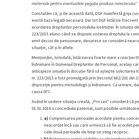
materiale pentru eventualele pagube produse ministerului.”
Constatăm că, și de această dată, DGF manifestă grija c
există baza legală necesară. Dar tot DGF întârzie frecven
acordarea drepturilor personalului instituției. În situația 
223/2015 atunci când se dispune sistarea dreptului la conce
emit decizii de pensionare, deoarece se consideră neacope
situație, cât și în altele.
Menționăm, totodată, întârzierea foarte mare a reacției DGF
Îndrumare în Domeniul Drepturilor de Personal, același car
anticipeze situația în discuție fără să aștepte solicitarea 
nr. 223/2015 a fost promulgată prin Decretul 682/201 din 27.
dispoziție pentru metodologii și îndrumare. Ca urmare, da
cauza DFC.
Având în vedere situația creată, „Pro Lex” consideră că pe
01.01.2016 a concediului paternal, sunt posibile următoare
a)
Compensarea perioadei acordate pentru concediul
neacordat încă sau care urmează să fie acordat pent
cele două perioade de timp se sting reciproc.
b)
Returnarea sumei stabilite ca răspundere material