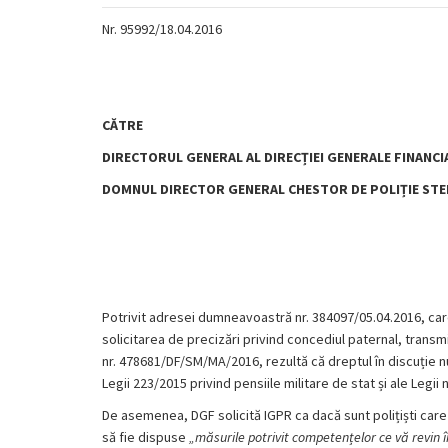
Nr. 95992/18.04.2016
CĂTRE
DIRECTORUL GENERAL AL DIRECȚIEI GENERALE FINANCI
DOMNUL DIRECTOR GENERAL CHESTOR DE POLIȚIE STE
Potrivit adresei dumneavoastră nr. 384097/05.04.2016, care
solicitarea de precizări privind concediul paternal, trans
nr. 478681/DF/SM/MA/2016, rezultă că dreptul în discuție nu
Legii 223/2015 privind pensiile militare de stat și ale Legii 
De asemenea, DGF solicită IGPR ca dacă sunt polițiști care
să fie dispuse
„măsurile potrivit competențelor ce vă revin 