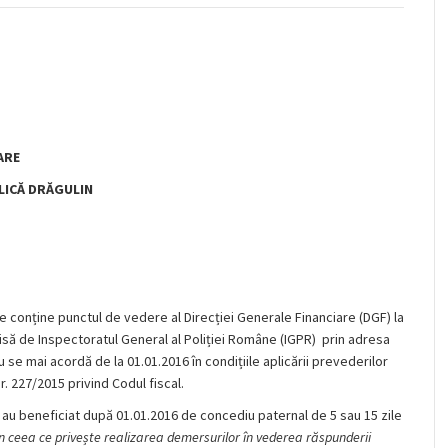
ARE
LICĂ DRĂGULIN
 conține punctul de vedere al Direcției Generale Financiare (DGF) la
misă de Inspectoratul General al Poliției Române (IGPR) prin adresa
 se mai acordă de la 01.01.2016 în condițiile aplicării prevederilor
nr. 227/2015 privind Codul fiscal.
 au beneficiat după 01.01.2016 de concediu paternal de 5 sau 15 zile
în ceea ce privește realizarea demersurilor în vederea răspunderii