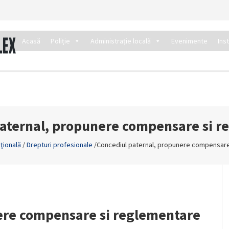
Acasă
Poliție
Administrație locală
Evenimente
Ins
aternal, propunere compensare si 
aţională
/
Drepturi profesionale
/
Concediul paternal, propunere compensare
ere compensare si reglementare