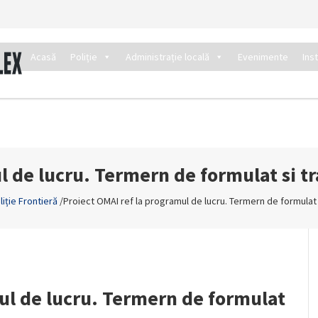
Acasă
Poliție
Administrație locală
Evenimente
Ins
l de lucru. Termern de formulat si 
liție Frontieră
/
Proiect OMAI ref la programul de lucru. Termern de formulat
ul de lucru. Termern de formulat