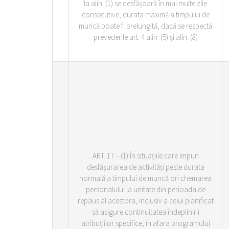
la alin. (1) se desfășoară în mai multe zile
consecutive, durata maximă a timpului de
muncă poate fi prelungită, dacă se respectă
prevederile art. 4 alin. (5) și alin. (8)
ART. 17 – (1) În situațiile care impun
desfășurarea de activități peste durata
normală a timpului de muncă ori chemarea
personalului la unitate din perioada de
repaus al acestora, inclusiv a celui planificat
să asigure continuitatea îndeplinirii
atribuțiilor specifice, în afara programului