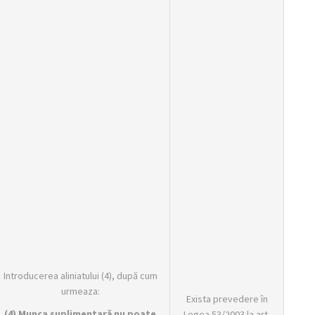
Introducerea aliniatului (4), după cum
urmeaza:
Exista prevedere în
(4) Munca suplimentară nu poate
Legea 53/2003 la art.