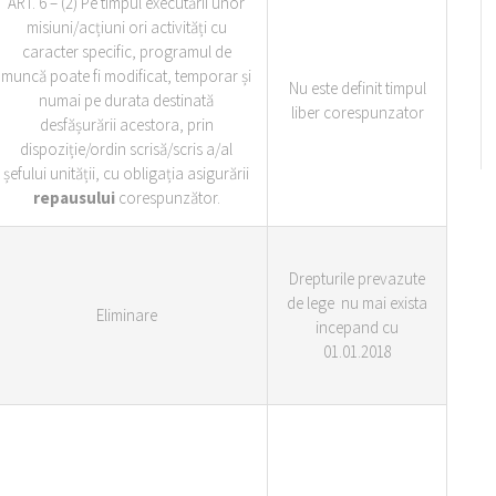
ART. 6 – (2) Pe timpul executării unor
misiuni/acțiuni ori activități cu
caracter specific, programul de
muncă poate fi modificat, temporar și
Nu este definit timpul
numai pe durata destinată
liber corespunzator
desfășurării acestora, prin
dispoziție/ordin scrisă/scris a/al
șefului unității, cu obligația asigurării
repausului
corespunzător.
Drepturile prevazute
de lege nu mai exista
Eliminare
incepand cu
01.01.2018