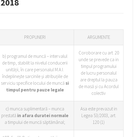
.2018
PROPUNERI
ARGUMENTE
Coroborare cu art. 20
b) programul de muncă – intervalul
unde se prevede ca in
de timp, stabilit la nivelul conducerii
timpul programului
unității, în care personalul M.A.I.
de lucru personalul
îndeplinește sarcinile și atribuțiile de
are dreptul la pauza
serviciu specifice locului de muncă
si
de masă și cu Acordul
timpul pentru pauze legale
colectiv
c) munca suplimentară – munca
Asa este prevazut in
prestată
in afara duratei normale
Legea 53/2003, art.
a timpului de muncă săptămânal;
120 (1)