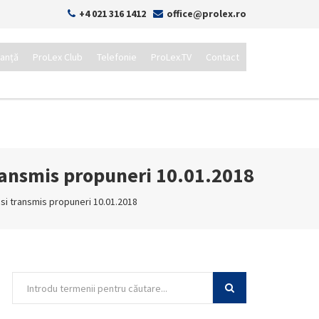
+4 021 316 1412
office@prolex.ro
tanță
ProLex Club
Telefonie
ProLex.TV
Contact
transmis propuneri 10.01.2018
 si transmis propuneri 10.01.2018