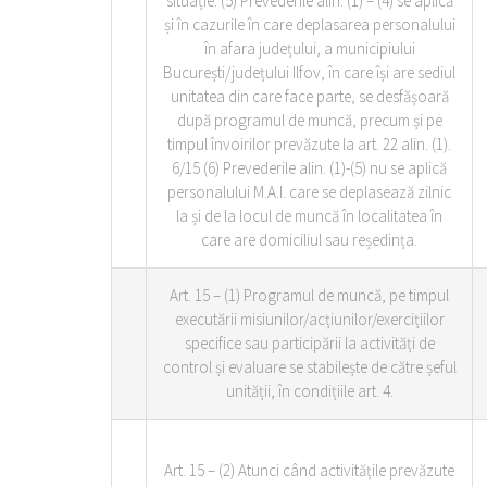
situație. (5) Prevederile alin. (1) – (4) se aplică
și în cazurile în care deplasarea personalului
în afara județului, a municipiului
București/județului Ilfov, în care își are sediul
unitatea din care face parte, se desfășoară
după programul de muncă, precum și pe
timpul învoirilor prevăzute la art. 22 alin. (1).
6/15 (6) Prevederile alin. (1)-(5) nu se aplică
personalului M.A.I. care se deplasează zilnic
la și de la locul de muncă în localitatea în
care are domiciliul sau reședința.
Art. 15 – (1) Programul de muncă, pe timpul
executării misiunilor/acțiunilor/exercițiilor
specifice sau participării la activități de
control și evaluare se stabilește de către șeful
unității, în condițiile art. 4.
Art. 15 – (2) Atunci când activitățile prevăzute