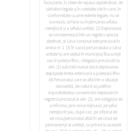
face parte, în zilele de repaus săptămânal, de
sărbători legale și în celelalte zile în care, în
conformitate cu prevederile legale, nu se
lucrează, se face cu înștiințarea șefului
nemijlocit și a șefului unității. (2) Deplasarea
se consemnează într-un registru special
destinat, al cărui conținut este prevăzut în
anexa nr. 1. (3) În cazul personalului a cărui
unitate își are sediul în municipiul București
sau în județul Ilfov, obligația prevăzută la
alin. (1) subzistă numai dacă deplasarea
depășește limita exterioară a județului Ilfov.
(4) Personalul care se află într-o situație
deosebită, de natură să justifice
imposibilitatea consemnării deplasării în
registrul prevăzut la alin. (2), are obligația de
a informa, prin orice mijloace, pe șeful
nemijlocit sau, după caz, pe ofițerul de
serviciu/personalul aflat în serviciul de
permanență al unității, cu privire la această