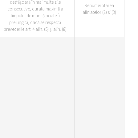
desfășoară în mai multe zile
Renumerotarea
consecutive, durata maximă a
aliniatelor (2) si (3)
timpului de muncă poate fi
prelungită, dacă se respectă
prevederile art. 4 alin. (5) și alin. (8)