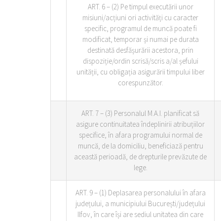
ART. 6 – (2) Pe timpul executării unor
misiuni/acțiuni ori activități cu caracter
specific, programul de muncă poate fi
modificat, temporar și numai pe durata
destinată desfășurării acestora, prin
dispoziție/ordin scrisă/scris a/al șefului
unității, cu obligația asigurării timpului liber
corespunzător.
ART. 7 – (3) Personalul M.A.I. planificat să
asigure continuitatea îndeplinirii atribuțiilor
specifice, în afara programului normal de
muncă, de la domiciliu, beneficiază pentru
această perioadă, de drepturile prevăzute de
lege.
ART. 9 – (1) Deplasarea personalului în afara
județului, a municipiului București/județului
Ilfov, în care își are sediul unitatea din care