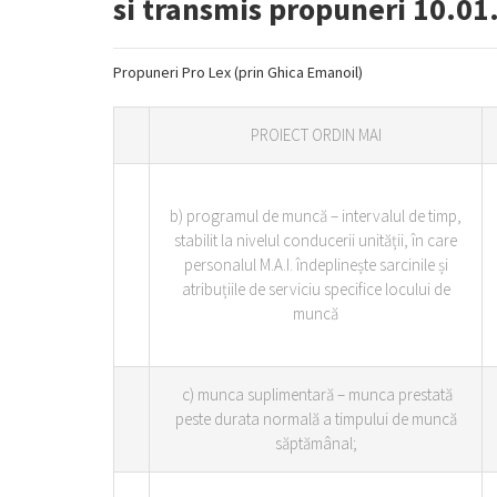
si transmis propuneri 10.01
Propuneri Pro Lex (prin Ghica Emanoil)
PROIECT ORDIN MAI
b) programul de muncă – intervalul de timp,
stabilit la nivelul conducerii unității, în care
personalul M.A.I. îndeplinește sarcinile și
atribuțiile de serviciu specifice locului de
muncă
c) munca suplimentară – munca prestată
peste durata normală a timpului de muncă
săptămânal;