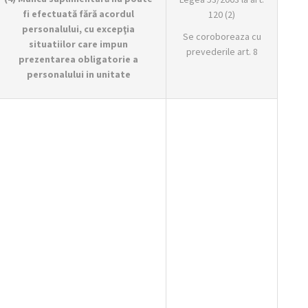
fi efectuată fără acordul
120 (2)
personalului, cu excepţia
Se coroboreaza cu
situatiilor
care impun
prevederile art. 8
prezentarea obligatorie a
personalului in unitate