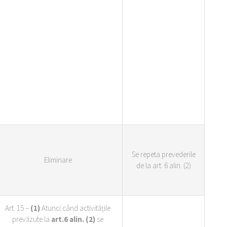
Se repeta prevederile
Eliminare
de la art. 6 alin. (2)
Art. 15 –
(1)
Atunci când activitățile
prevăzute la
art.6 alin. (2)
se