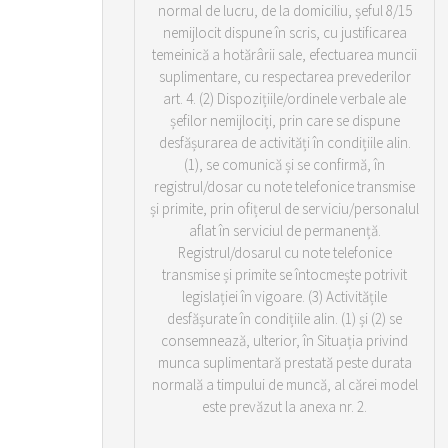
normal de lucru, de la domiciliu, șeful 8/15
nemijlocit dispune în scris, cu justificarea
temeinică a hotărârii sale, efectuarea muncii
suplimentare, cu respectarea prevederilor
art. 4. (2) Dispozițiile/ordinele verbale ale
șefilor nemijlociți, prin care se dispune
desfășurarea de activități în condițiile alin.
(1), se comunică și se confirmă, în
registrul/dosar cu note telefonice transmise
și primite, prin ofițerul de serviciu/personalul
aflat în serviciul de permanență.
Registrul/dosarul cu note telefonice
transmise și primite se întocmește potrivit
legislației în vigoare. (3) Activitățile
desfășurate în condițiile alin. (1) și (2) se
consemnează, ulterior, în Situația privind
munca suplimentară prestată peste durata
normală a timpului de muncă, al cărei model
este prevăzut la anexa nr. 2.