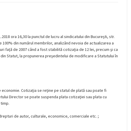
018 ora 16,30 la punctul de lucru al sindicatului din Bucureşti, str.
t de 100% din numărul membrilor, analizând nevoia de actualizarea a
unuri faţă de 2007 când a fost stabilită cotizaţia de 12 lei, precum şi ca
p) din Statut, la propunerea preşedintelui de modificare a Statutului în
e economie. Cotizaţia se reţine pe statul de plată sau poate fi
etului Director se poate suspenda plata cotizaţiei sau plata cu
 timp.
 drepturi de autor, culturale, economice, comerciale etc. ;