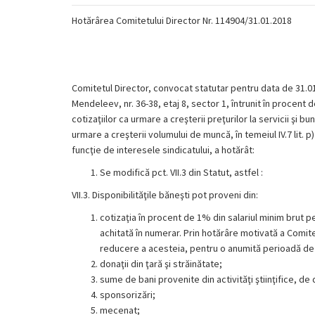
Hotărârea Comitetului Director Nr. 114904/31.01.2018
Comitetul Director, convocat statutar pentru data de 31.01.2
Mendeleev, nr. 36-38, etaj 8, sector 1, întrunit în procen
cotizaţiilor ca urmare a creşterii preţurilor la servicii şi b
urmare a creşterii volumului de muncă, în temeiul IV.7 lit. 
funcţie de interesele sindicatului, a hotărât:
Se modifică pct. VII.3 din Statut, astfel :
VII.3. Disponibilităţile băneşti pot proveni din:
cotizaţia în procent de 1% din salariul minim brut p
achitată în numerar. Prin hotărâre motivată a Comit
reducere a acesteia, pentru o anumită perioadă de
donaţii din ţară şi străinătate;
sume de bani provenite din activităţi ştiinţifice, de
sponsorizări;
mecenat;