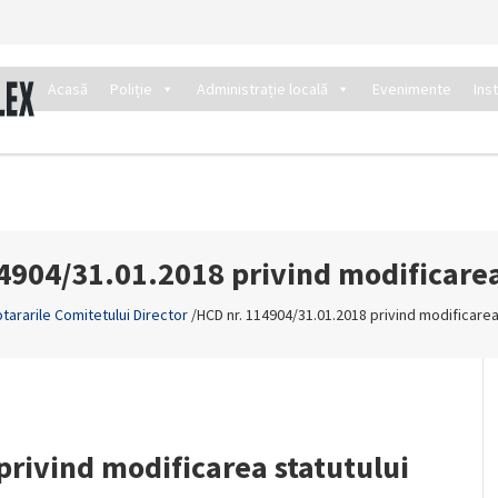
Acasă
Poliție
Administrație locală
Evenimente
Ins
4904/31.01.2018 privind modificarea
tararile Comitetului Director
/
HCD nr. 114904/31.01.2018 privind modificarea
rivind modificarea statutului