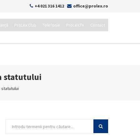
+4 021 316 1412
office@prolex.ro
tanță
ProLex Club
Telefonie
ProLex.TV
Contact
 statutului
 statutului