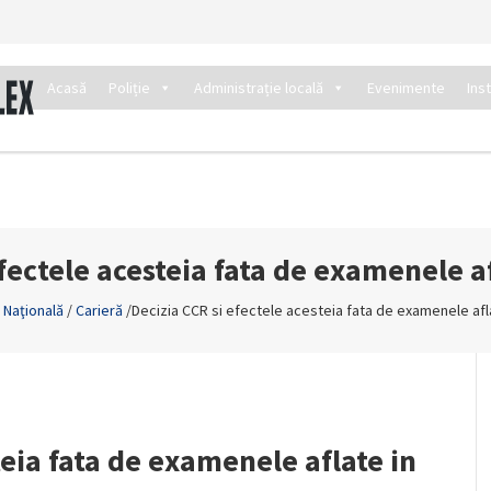
Acasă
Poliție
Administrație locală
Evenimente
Ins
fectele acesteia fata de examenele a
e Naţională
/
Carieră
/
Decizia CCR si efectele acesteia fata de examenele afl
teia fata de examenele aflate in