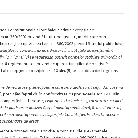
urtea Constituțională a României a admis excepția de
ea nr. 360/2002 privind Statutul polițistului, modificate prin
area și completarea Legii nr. 360/2002 privind Statutul polițistului,
idaților la concursurile de admitere în instituțiile de învățământ
1
2
in. (2
), (2
) și (3) se realizează potrivit normelor stabilite prin ordin al
iticată reglementarea privind ocuparea funcțiilor de polițist în
ct al excepției dispozițiile art. 10 alin. (5) teza a doua din Legea nr.
urile de recrutare și selecționare care s-au desfășurat deja, dar care nu
”, precizăm faptul că, în conformitate cu prevederile art. 147 alin.
i completările ulterioare,
dispozițiile din legile (…), constatate ca fiind
 de la publicarea deciziei Curții Constituționale dacă, în acest interval,
le neconstituționale cu dispozițiile Constituției. Pe durata acestui
nt suspendate de drept.
ectele procedurale cu privire la concursurile și examenele
1
alegal, în temeiul art. 74
lit. a) din Legea nr. 360/2002 (introdus de