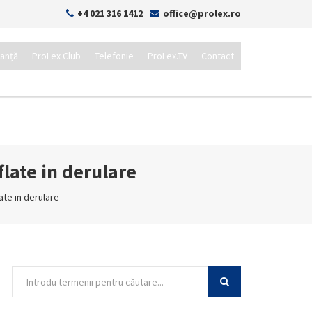
+4 021 316 1412
office@prolex.ro
tanță
ProLex Club
Telefonie
ProLex.TV
Contact
flate in derulare
ate in derulare