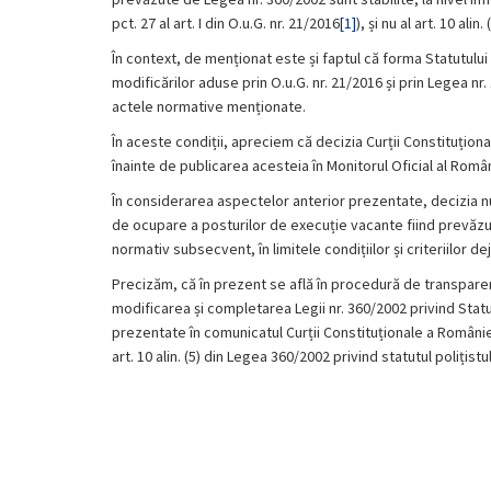
pct. 27 al art. I din O.u.G. nr. 21/2016
[1]
), și nu al art. 10 alin. 
În context, de menționat este și faptul că forma Statutului 
modificărilor aduse prin O.u.G. nr. 21/2016 și prin Legea nr
actele normative menționate.
În aceste condiții, apreciem că decizia Curții Constituțio
înainte de publicarea acesteia în Monitorul Oficial al Român
În considerarea aspectelor anterior prezentate, decizia n
de ocupare a posturilor de execuție vacante fiind prevăzut
normativ subsecvent, în limitele condițiilor și criteriilor 
Precizăm, că în prezent se află în procedură de transpare
modificarea și completarea Legii nr. 360/2002 privind Statu
prezentate în comunicatul Curții Constituționale a României
art. 10 alin. (5) din Legea 360/2002 privind statutul polițistul