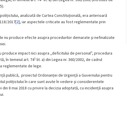
(5).
polițistului, analizată de Curtea Constituțională, era anterioară
. 118/2017
[2]
, iar aspectele criticate au fost reglementate prin
nale nu produce efecte asupra procedurilor demarate și nefinalizate
iei.
u produce impact nici asupra „deficitului de personal”, procedura
1
ă, în temeiul art. 74
lit. a) din Legea nr. 360/2002, de cadrul
deja reglementate de lege.
nță publică, proiectul Ordonanței de Urgență a Guvernului pentru
tul polițistului în care sunt avute în vedere și considerentele
 din 8 mai 2018 cu privire la decizia adoptată, cu incidență asupra
ui.