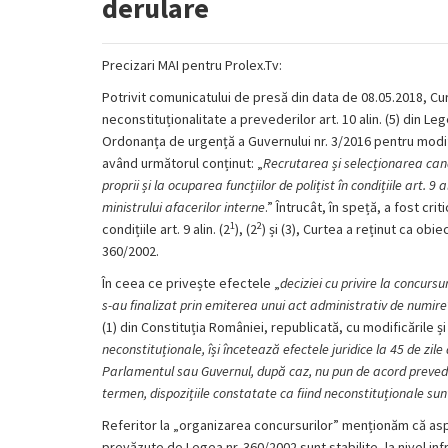
derulare
Precizari MAI pentru Prolex.Tv:
Potrivit comunicatului de presă din data de 08.05.2018, C
neconstituționalitate a prevederilor art. 10 alin. (5) din Leg
Ordonanța de urgență a Guvernului nr. 3/2016 pentru modific
având următorul conținut: „
Recrutarea și selecționarea cand
proprii și la ocuparea funcțiilor de polițist în condițiile art. 9 al
ministrului afacerilor interne
.” Întrucât, în speță, a fost cr
1
2
condițiile art. 9 alin. (2
), (2
) și (3), Curtea a reținut ca obie
360/2002.
În ceea ce privește efectele „
deciziei cu privire la concurs
s-au finalizat prin emiterea unui act administrativ de numire
(1) din Constituția României, republicată, cu modificările ș
neconstituționale, își încetează efectele juridice la 45 de zile
Parlamentul sau Guvernul, după caz, nu pun de acord prevederi
termen, dispozițiile constatate ca fiind neconstituționale su
Referitor la „organizarea concursurilor” menționăm că asp
prevăzute de Legea nr. 360/2002 sunt stabilite, la nivel infr