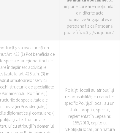
impune corelarea noţiunilor
din diferite acte
normative.Angajatul este
persoana fizică.Persoană
poate fi fizică şi /sau juridică.
modifică şi va avea următorul
nut:Art. 433 (1) Pot beneficia de
te speciale funcţionarii publici
are îndeplinesc activitățile
evăzute la art. 426 alin. (3) în
adrul următoarelor servicii
ce:h) structurile de specialitate
Poliţiştii locali au atribuţii şi
e Parlamentului României;i)
responsabilităţi cu caracter
tructurile de specialitate ale
specific.Poliţiştii locali au un
ministraţiei Prezidenţiale;j)
statut propriu, special,
ciile diplomatice şi consulare;k)
reglementat în Legea nr.
poliţia şi alte structuri ale
155/2010, capitolul
terului cu atribuții în domeniul
IV.Poliţiştii locali, prin natura
erilor interne;l) Administraţia