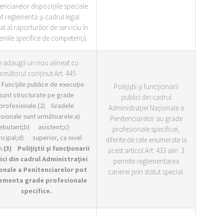
enciarelor dispoziţiile speciale
t reglementa şi cadrul legal
al al raporturilor de serviciu în
niile specifice de competenţă.
e adaugă un nou alineat cu
rmătorul conţinut:Art. 445
Funcţiile publice de execuţie
Poliţiştii şi funcţionarii
sunt structurate pe grade
publici din cadrul
profesionale.(2) Gradele
Administraţiei Naţionale a
esionale sunt următoarele:a)
Penitenciarelor au grade
ebutant;b) asistent;c)
profesionale specificei,
ncipal;d) superior, ca nivel
diferite de cele enumerate la
.
(3)
Poliţiştii şi funcţionarii
acest articol.Art. 433 alin. 3
ici din cadrul Administraţiei
permite reglementarea
onale a Penitenciarelor pot
carierei prin statut special.
ementa grade profesionale
specifice.