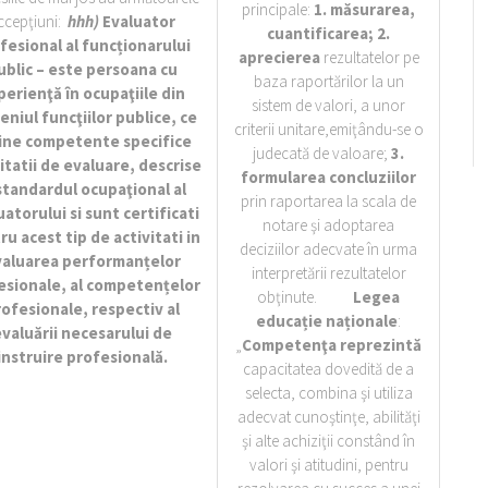
principale:
1.
măsurarea,
ccepţiuni:
hhh)
Evaluator
cuantificarea; 2.
fesional al funcționarului
aprecierea
rezultatelor pe
ublic – este persoana cu
baza raportărilor la un
perienţă în ocupaţiile din
sistem de valori, a unor
niul funcţiilor publice, ce
criterii unitare,emiţându-se o
ine competente specifice
judecată de valoare;
3.
itatii de evaluare, descrise
formularea concluziilor
standardul ocupaţional al
prin raportarea la scala de
atorului si sunt certificati
notare şi adoptarea
u acest tip de activitati in
deciziilor adecvate în urma
aluarea performanțelor
interpretării rezultatelor
esionale, al competențelor
obţinute.
Legea
ofesionale, respectiv al
educație naționale
:
valuării necesarului de
„
Competenţa reprezintă
instruire profesională.
capacitatea dovedită de a
selecta, combina şi utiliza
adecvat cunoştinţe, abilităţi
şi alte achiziţii constând în
valori şi atitudini, pentru