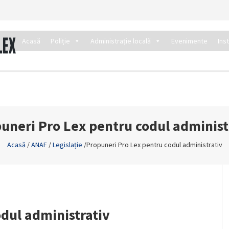
Acasă
Poliție
Administrație locală
Evenimente
Ins
uneri Pro Lex pentru codul administ
Acasă
/
ANAF
/
Legislație
/
Propuneri Pro Lex pentru codul administrativ
dul administrativ