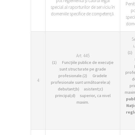
pot reglementa şi cadrul legal
Penit
special al raporturilor de serviciu în
po
domeniile specifice de competenţă.
speci
dome
S
u
(1) 
Art. 445
(1) Funcţiile publice de execuţie
sunt structurate pe grade
prof
profesionale.(2) Gradele
d
4
profesionale sunt următoarele:a)
pri
debutant;b) asistent;c)
maxim
principal;d) superior, ca nivel
publ
maxim.
Naţi
regl