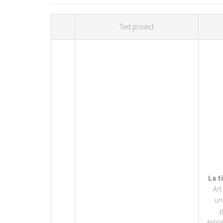
Text proiect
La t
Art
ur
p
expre