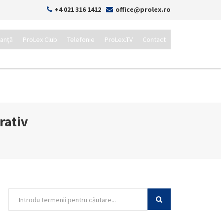
+4 021 316 1412
office@prolex.ro
tanță
ProLex Club
Telefonie
ProLex.TV
Contact
rativ