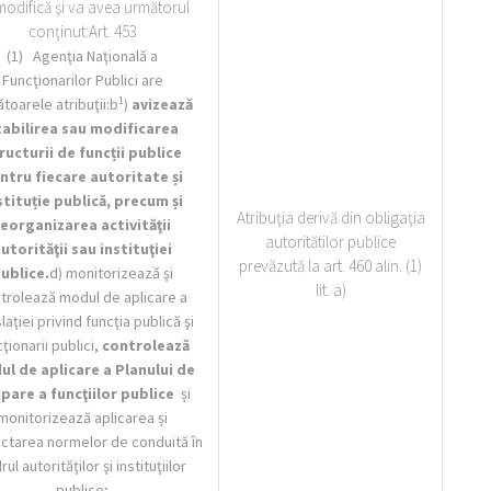
modifică şi va avea următorul
conţinut:Art. 453
(1) Agenţia Naţională a
Funcţionarilor Publici are
1
toarele atribuţii:b
)
avizează
tabilirea sau modificarea
ructurii de funcții publice
ntru fiecare autoritate și
stituție publică, precum și
Atribuţia derivă din obligaţia
reorganizarea activităţii
autoritătilor publice
utorităţii sau instituţiei
prevăzută la art. 460 alin. (1)
ublice.
d) monitorizează şi
lit. a)
trolează modul de aplicare a
laţiei privind funcţia publică şi
ţionarii publici,
controlează
l de aplicare a Planului de
pare a funcţiilor publice
și
monitorizează aplicarea și
ctarea normelor de conduită în
rul autorităţilor şi instituţiilor
publice;