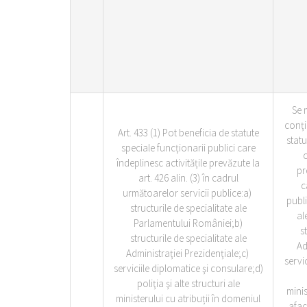
Se 
conţi
Art. 433 (1) Pot beneficia de statute
statu
speciale funcţionarii publici care
c
îndeplinesc activitățile prevăzute la
pr
art. 426 alin. (3) în cadrul
c
următoarelor servicii publice:a)
publi
structurile de specialitate ale
al
Parlamentului României;b)
s
structurile de specialitate ale
Ad
Administraţiei Prezidenţiale;c)
servi
serviciile diplomatice şi consulare;d)
poliţia şi alte structuri ale
minis
ministerului cu atribuții în domeniul
afac