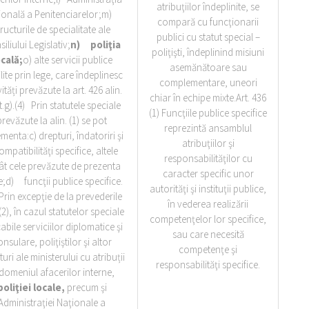
atribuţiilor îndeplinite, se
ională a Penitenciarelor;m)
compară cu funcţionarii
tructurile de specialitate ale
publici cu statut special –
iliului Legislativ;
n)
poliţia
poliţişti, îndeplinind misiuni
ocală;
o) alte servicii publice
asemănătoare sau
lite prin lege, care îndeplinesc
complementare, uneori
vități prevăzute la art. 426 alin.
chiar în echipe mixte.Art. 436
lit.g).(4) Prin statutele speciale
(1) Funcţiile publice specifice
prevăzute la alin. (1) se pot
reprezintă ansamblul
menta:c) drepturi, îndatoriri şi
atribuţiilor şi
ompatibilităţi specifice, altele
responsabilităţilor cu
ât cele prevăzute de prezenta
caracter specific unor
e;d) funcţii publice specifice.
autorităţi şi instituţii publice,
Prin excepţie de la prevederile
în vederea realizării
 (2), în cazul statutelor speciale
competenţelor lor specifice,
abile serviciilor diplomatice şi
sau care necesită
nsulare, poliţiştilor şi altor
competenţe şi
turi ale ministerului cu atribuții
responsabilităţi specifice.
 domeniul afacerilor interne,
poliţiei locale,
precum şi
Administraţiei Naţionale a