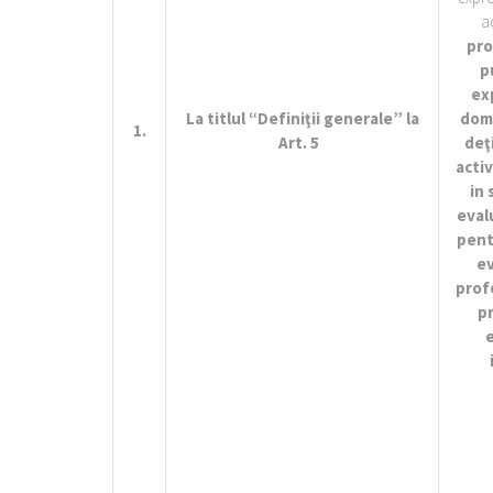
a
pro
p
ex
La titlul “Definiţii generale”
la
dome
1.
Art. 5
deţ
activ
in 
evalu
pentr
ev
prof
pr
e