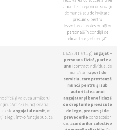
rezolvarea cu succes a unei
anumite categorii de situaţii
de muncă sau de învăţare,
precum şi pentru
dezvoltarea profesională ori
personală în condiţii de
eficacitate şi eficienţă“.
L 62/2011 art.1 g)
angajat –
persoana fizică, parte a
unui
contract individual de
muncă ori
raport de
serviciu, care prestează
muncă pentru şi sub
autoritatea unui
modifică şi va avea următorul
angajator şi beneficiază
nţinut:Art. 427 Funcţionarul
de drepturile prevăzute
lic este
angajatul numit
, în
de lege, precum şi de
iile legii, într-o funcţie publică.
prevederile
contractelor
sau
acordurilor colective
de muncă aplicabile
;
Se