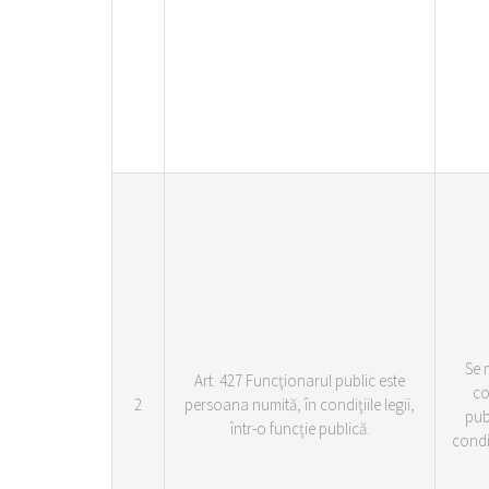
Se 
Art. 427 Funcţionarul public este
co
2
persoana numită, în condiţiile legii,
pub
într-o funcţie publică.
condiţ