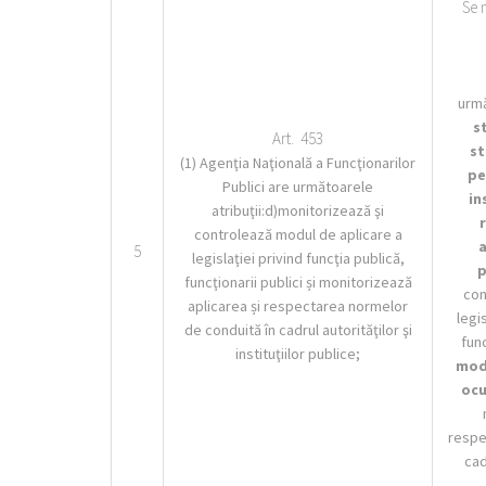
Se 
urmă
s
Art. 453
st
(1) Agenţia Naţională a Funcţionarilor
pe
Publici are următoarele
in
atribuţii:d)monitorizează şi
controlează modul de aplicare a
a
5
legislaţiei privind funcţia publică,
p
funcţionarii publici și monitorizează
con
aplicarea și respectarea normelor
legis
de conduită în cadrul autorităţilor şi
func
instituţiilor publice;
modu
ocu
respe
cad