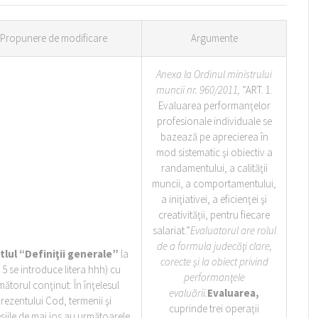
Propunere de modificare
Argumente
Anexa la Ordinul ministrului
muncii nr. 960/2011,
”ART. 1.
Evaluarea performanţelor
profesionale individuale se
bazează pe aprecierea în
mod sistematic şi obiectiv a
randamentului, a calităţii
muncii, a comportamentului,
a iniţiativei, a eficienţei şi
creativităţii, pentru fiecare
salariat.”
Evaluatorul
are rolul
de a formula judecăţi clare,
itlul “Definiţii generale”
la
corecte și la obiect privind
. 5 se introduce litera hhh) cu
performanţele
mătorul conţinut:
În înţelesul
evaluării.
Evaluarea,
rezentului Cod, termenii şi
cuprinde trei operaţii
siile de mai jos au următoarele