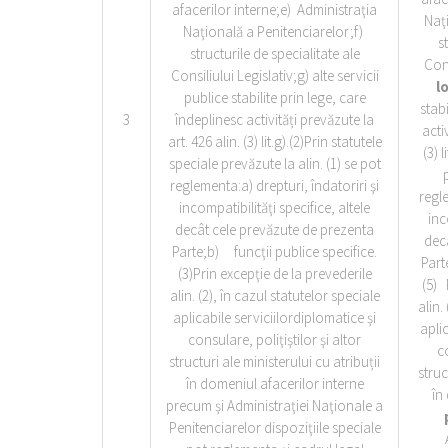
afacerilor interne;e) Administraţia
Naţ
Naţională a Penitenciarelor;f)
s
structurile de specialitate ale
Cons
Consiliului Legislativ;g) alte servicii
l
publice stabilite prin lege, care
stabi
3
îndeplinesc activități prevăzute la
acti
art. 426 alin. (3) lit.g).(2)Prin statutele
(3) 
speciale prevăzute la alin. (1) se pot
reglementa:a) drepturi, îndatoriri şi
regle
incompatibilităţi specifice, altele
inc
decât cele prevăzute de prezenta
dec
Parte;b) funcţii publice specifice.
Part
(3)Prin excepţie de la prevederile
(5) 
alin. (2), în cazul statutelor speciale
alin.
aplicabile serviciilordiplomatice şi
aplic
consulare, poliţiştilor şi altor
co
structuri ale ministerului cu atribuții
struc
în domeniul afacerilor interne
în
precum şi Administraţiei Naţionale a
Penitenciarelor dispoziţiile speciale