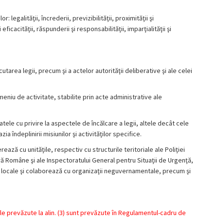
r: legalităţii, încrederii, previzibilităţii, proximităţii şi
eficacităţii, răspunderii şi responsabilităţii, imparţialităţii şi
cutarea legii, precum şi a actelor autorităţii deliberative şi ale celei
eniu de activitate, stabilite prin acte administrative ale
atele cu privire la aspectele de încălcare a legii, altele decât cele
a îndeplinirii misiunilor şi activităţilor specifice.
perează cu unităţile, respectiv cu structurile teritoriale ale Poliţiei
ă Române şi ale Inspectoratului General pentru Situaţii de Urgenţă,
 şi locale şi colaborează cu organizaţii neguvernamentale, precum şi
ățile prevăzute la alin. (3) sunt prevăzute în Regulamentul-cadru de