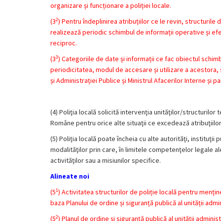
organizare și funcționare a poliției locale.
2
(3
) Pentru îndeplinirea atribuțiilor ce le revin, structurile 
realizează periodic schimbul de informații operative și ef
reciproc.
3
(3
) Categoriile de date și informații ce fac obiectul schimb
periodicitatea, modul de accesare și utilizare a acestora, 
și Administrației Publice și Ministrul Afacerilor Interne și pa
(4) Poliţia locală solicită intervenţia unităţilor/structuril
Române pentru orice alte situaţii ce excedează atribuţiilor c
(5) Poliţia locală poate încheia cu alte autorităţi, institu
modalităţilor prin care, în limitele competenţelor legale ale 
activităţilor sau a misiunilor specifice.
Alineate noi
1
(5
) Activitatea structurilor de poliție locală pentru menți
baza Planului de ordine și siguranță publică al unității admin
2
(5
) Planul de ordine și siguranță publică al unității admini