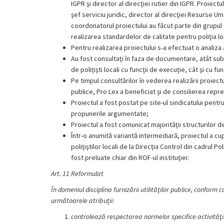
IGPR şi director al direcţiei rutier din IGPR. Proiect
şef serviciu juridic, director al direcţiei Resurse U
coordonatorul proiectului au făcut parte din grupul
realizarea standardelor de calitate pentru poliţia lo
Pentru realizarea proiectului s-a efectuat o analiza 
Au fost consultaţi în faza de documentare, atât sub
de poliţişti locali cu funcţii de execuţie, cât şi cu f
Pe timpul consultărilor în vederea realizării proiect
publice, Pro Lex a beneficiat şi de consilierea repr
Proiectul a fost postat pe site-ul sindicatului pentr
propunerile argumentate;
Proiectul a fost comunicat majorităţii structurilor d
Într-o anumită variantă intermediară, proiectul a c
poliţiştilor locali de la Direcţia Control din cadrul P
fost preluate chiar din ROF-ul instituţiei:
Art. 11 Reformulat
În domeniul disciplina furnizării utilităţilor publice, conform 
următoarele atribuţii:
controlează respectarea normelor specifice activităţii 