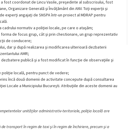
ul a fost coordonat de Lincu Vasile, preşedinte al subscrisului, fost
mane, Organizare Generală şi Învăţământ din ANV. Toţi experţii şi
 de experţi angajaţi de SNSPA într-un proiect al MDRAP pentru
cală.
a cadrului normativ a poliţiei locale, pe care o ataşăm;
 forma de focus grup, cât şi prin chestionare, un grup reprezentativ
uncţii de conducere;
ului, dar şi după realizarea şi modificarea ulterioară dezbaterii
ezentantului AMR;
u dezbatere publică şi a fost modificat în funcţie de observaţiile şi
e poliţie locală, pentru punct de vedere;
uprins încă două domenii de activitate concepute după consultarea
oliţiei Locale a Municipiului Bucureşti. Atribuţiile din aceste domenii au
competentelor unităţilor administrativ-teritoriale, poliţia locală are
de transport în regim de taxi şi în regim de închiriere, precum şi a