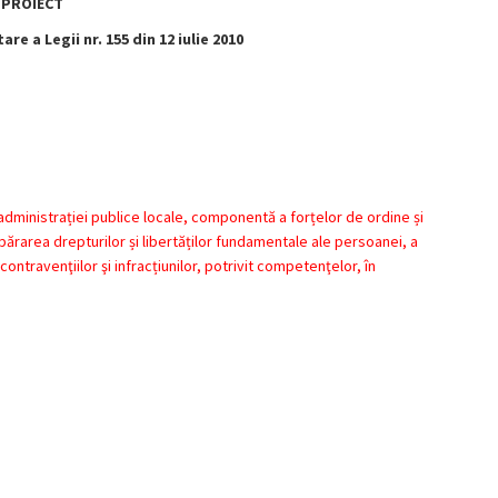
PROIECT
re a Legii nr. 155 din 12 iulie 2010
al administrației publice locale, componentă a forțelor de ordine și
 apărarea drepturilor și libertăților fundamentale ale persoanei, a
ontravenţiilor şi infracțiunilor, potrivit competenţelor, în