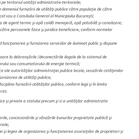
pe teritoriul unităţii administrativ-teritoriale;
omeniul furnizării de utilităţi publice către populaţie de către
ocal sau a Consiliului General al Municipiului Bucureşti;
ea de agent termic şi apă caldă menajeră, apă potabilă şi canalizare;
 către persoanele fizice şi juridice beneficiare, conform normelor
funcţionarea şi furnizarea serviciilor de iluminat public şi dispune
oare la debranşările /deconectările ilegale de la sistemul de
orului sau consumatorului de energie termică;
ce ale autorităţilor administraţiei publice locale, sesizările cetăţenilor
rnizarea de utilităţi publice;
sciplina furnizării utilităţilor publice, conform legii şi în
limita
 caz
.
ce şi private a statului precum şi si a unităţilor administrativ
erile, concesionările şi vânzările bunurilor proprietate publică şi
riale;
ei şi legea de
organizarea şi funcţionarea asociaţiilor de proprietari şi