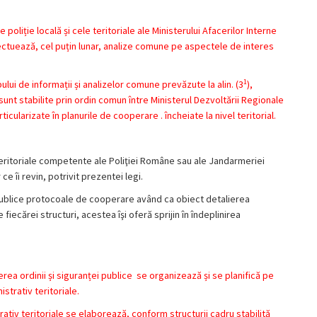
de poliție locală și cele teritoriale ale Ministerului Afacerilor Interne
ectuează, cel puțin lunar, analize comune pe aspectele de interes
1
ului de informații și analizelor comune prevăzute la alin. (3
),
sunt stabilite prin ordin comun între Ministerul Dezvoltării Regionale
rticularizate în planurile de cooperare . încheiate la nivel teritorial.
or teritoriale competente ale Poliţiei Române sau ale Jandarmeriei
e îi revin, potrivit prezentei legi.
ţii publice protocoale de cooperare având ca obiect detalierea
fiecărei structuri, acestea îşi oferă sprijin în îndeplinirea
nerea ordinii și siguranței publice se organizează și se planifică pe
istrativ teritoriale.
strativ teritoriale se elaborează, conform structurii cadru stabilită