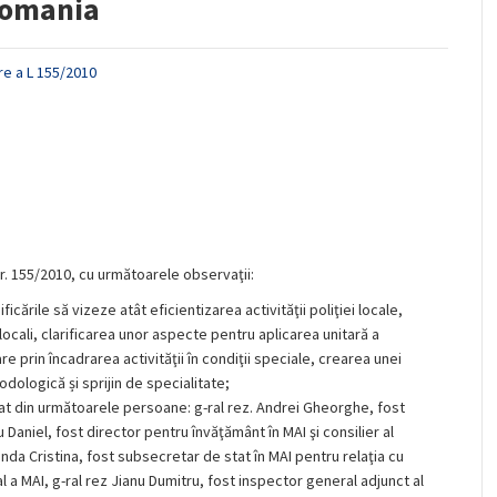
 Romania
re a L 155/2010
nr. 155/2010, cu următoarele observaţii:
icările să vizeze atât eficientizarea activităţii poliţiei locale,
 locali, clarificarea unor aspecte pentru aplicarea unitară a
 prin încadrarea activităţii în condiţii speciale, crearea unei
dologică și sprijin de specialitate;
mat din următoarele persoane: g-ral rez. Andrei Gheorghe, fost
Daniel, fost director pentru învăţământ în MAI şi consilier al
nda Cristina, fost subsecretar de stat în MAI pentru relaţia cu
l a MAI, g-ral rez Jianu Dumitru, fost inspector general adjunct al