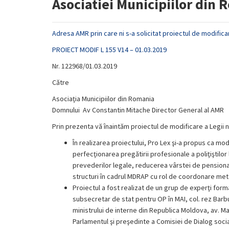
Asociatiei Municipiilor din
Adresa AMR prin care ni s-a solicitat proiectul de modifica
PROIECT MODIF L 155 V14 – 01.03.2019
Nr. 122968/01.03.2019
Către
Asociaţia Municipiilor din Romania
Domnului Av Constantin Mitache Director General al AMR
Prin prezenta vă înaintăm proiectul de modificare a Legii 
În realizarea proiectului, Pro Lex şi-a propus ca modif
perfecţionarea pregătirii profesionale a poliţiştilor
prevederilor legale, reducerea vârstei de pensionare
structuri în cadrul MDRAP cu rol de coordonare meto
Proiectul a fost realizat de un grup de experţi for
subsecretar de stat pentru OP în MAI, col. rez Barbu 
ministrului de interne din Republica Moldova, av. Ma
Parlamentul şi preşedinte a Comisiei de Dialog socia