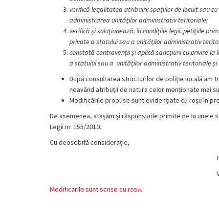
verifică legalitatea atribuirii spaţiilor de locuit sau 
administrarea unităţilor administrativ teritoriale;
verifică şi soluţionează, în condiţiile legii, petiţiile p
private a statului sau a unităţilor administrativ terito
constată contravenţii şi aplică sancţiuni cu privire la 
a statului sau a unităţilor administrativ teritoriale şi 
După consultarea structurilor de poliţie locală am tr
neavând atribuţii de natura celor menţionate mai su
Modificările propuse sunt evidenţiate cu roşu în pro
De asemenea, ataşăm şi răspunsurile primite de la unele str
Legii nr. 155/2010.
Cu deosebită consideraţie,
Modificarile sunt scrise cu rosu
.