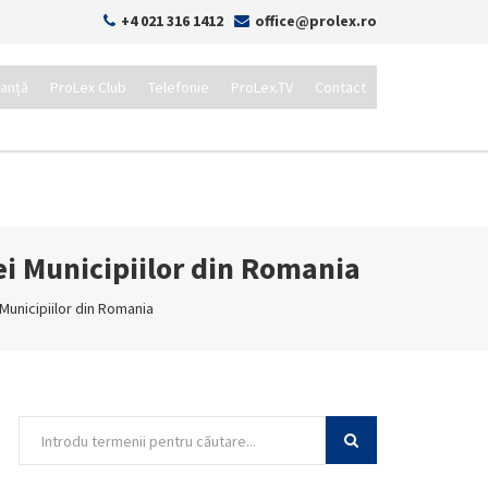
+4 021 316 1412
office@prolex.ro
tanță
ProLex Club
Telefonie
ProLex.TV
Contact
ei Municipiilor din Romania
Municipiilor din Romania