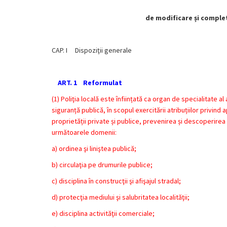
de modificare și completa
CAP. I Dispoziţii generale
ART. 1 Reformulat
(1) Poliţia locală este înființată ca organ de specialitate 
siguranță publică, în scopul exercitării atribuțiilor privind
proprietății private și publice, prevenirea și descoperirea c
următoarele domenii:
a) ordinea şi liniştea publică;
b) circulaţia pe drumurile publice;
c) disciplina în construcţii şi afişajul stradal;
d) protecţia mediului şi salubritatea localităţii;
e) disciplina activităţii comerciale;