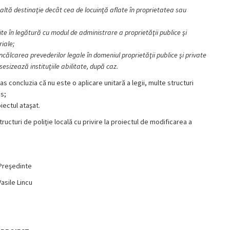
cu altă destinaţie decât cea de locuinţă aflate în proprietatea sau
rimite în legătură cu modul de administrare a proprietăţii publice şi
riale;
încălcarea prevederilor legale în domeniul proprietăţii publice şi private
sesizează instituţiile abilitate, după caz.
as concluzia că nu este o aplicare unitară a legii, multe structuri
s;
iectul ataşat.
ucturi de poliţie locală cu privire la proiectul de modificarea a
Preşedinte
Vasile Lincu