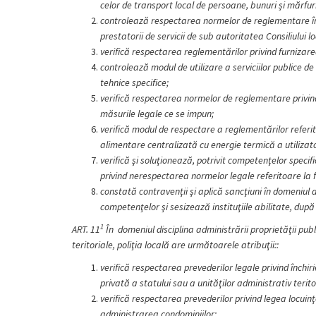
celor de transport local de persoane, bunuri și mărfuri 
controlează respectarea normelor de reglementare în d
prestatorii de servicii de sub autoritatea Consiliului l
verifică respectarea reglementărilor privind furnizar
controlează modul de utilizare a serviciilor publice de
tehnice specifice;
verifică respectarea normelor de reglementare privind 
măsurile legale ce se impun;
verifică modul de respectare a reglementărilor referit
alimentare centralizată cu energie termică a utilizat
verifică şi soluţionează, potrivit competenţelor specifi
privind nerespectarea normelor legale referitoare la fu
constată contravenţii şi aplică sancţiuni
în
domeniul di
competenţelor şi sesizează instituţiile abilitate, după
1
ART. 11
În domeniul disciplina administrării proprietăţii publi
teritoriale, poliţia locală are următoarele atribuţii::
verifică respectarea prevederilor legale privind închiri
privată a statului sau a unităţilor administrativ terito
verifică respectarea prevederilor privind legea locuinţ
administrarea condominiilor
;