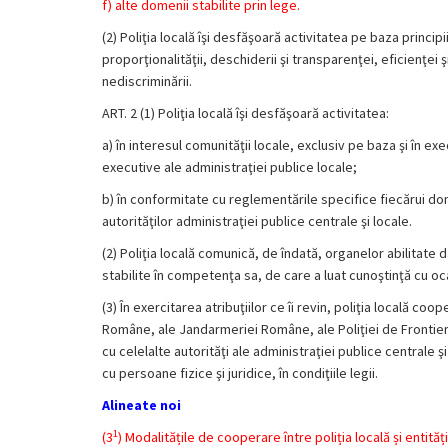
f)
alte domenii stabilite prin lege.
(2) Poliţia locală îşi desfăşoară activitatea pe baza principiilo
proporţionalităţii, deschiderii şi transparenţei, eficienţei şi 
nediscriminării.
ART. 2 (1) Poliţia locală îşi desfăşoară activitatea:
a) în interesul comunităţii locale, exclusiv pe baza şi în exe
executive ale administraţiei publice locale;
b) în conformitate cu reglementările specifice fiecărui dom
autorităţilor administraţiei publice centrale şi locale.
(2) Poliţia locală comunică, de îndată, organelor abilitate d
stabilite în competenţa sa, de care a luat cunoştinţă cu ocazi
(3) În exercitarea atribuţiilor ce îi revin, poliţia locală coo
Române, ale Jandarmeriei Române, ale Poliţiei de Frontier
cu celelalte autorităţi ale administraţiei publice centrale
cu persoane fizice şi juridice, în condiţiile legii.
Alineate noi
1
(3
) Modalitățile de cooperare între poliția locală și entit