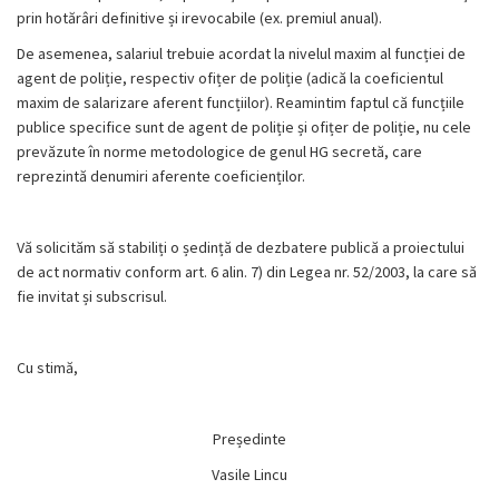
prin hotărâri definitive și irevocabile (ex. premiul anual).
De asemenea, salariul trebuie acordat la nivelul maxim al funcției de
agent de poliție, respectiv ofițer de poliție (adică la coeficientul
maxim de salarizare aferent funcțiilor). Reamintim faptul că funcțiile
publice specifice sunt de agent de poliție și ofițer de poliție, nu cele
prevăzute în norme metodologice de genul HG secretă, care
reprezintă denumiri aferente coeficienților.
Vă solicităm să stabiliți o ședință de dezbatere publică a proiectului
de act normativ conform art. 6 alin. 7) din Legea nr. 52/2003, la care să
fie invitat și subscrisul.
Cu stimă,
Președinte
Vasile Lincu