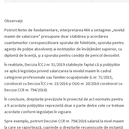
Observații:
Potrivit Notei de fundamentare, interpretarea MAI a sintagmei „nivelul
maxim de salarizare” presupune doar stabilirea și acordarea
cuantumurilor corespunzătoare sporului de fidelitate, sporului pentru
agenții de poliție absolvenți ai instituțiilor de învățământ superior, cu
diplomă de licență, și a sporului pentru condiții de pericol deosebit.
În realitate, Decizia ÎCCJ nr. 51/2019 stabilește faptul că și polițiștilor
se aplică legislația privind salarizarea la nivelul maxim în cadrul
categoriei profesionale sau familiei ocupaționale (L nr. 71/2015,
coroborat cu Decizia ÎCCJ nr. 23/2016 și OUG nr. 20/2016 coroborat cu
Decizia CCR nr. 794/2016).
În concluzie, drepturile prevăzute în proiectul de act normativ pentru
a fi acordate polițiștilor reprezintă doar o parte dintre cele ce trebuie
acordate conform legislației în vigoare.
Spre exemplu, potrivit Deciziei CCR nr. 794/2016 salariul la nivel maxim
la care se raportează, cuprinde și drepturile recunoscute de instanță