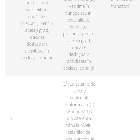
funcție sau în
vechime în
tranzitorii.
specialitate,
funcție sau în
după caz,
specialitate,
precum și pentru
după caz,
același grad,
precum și pentru
dacă se
același grad,
desfășoară
dacă se
activitatea în
desfășoară
aceleași condiții.
activitatea în
aceleași condiții.
1
(1
) La salariile de
funcție
recalculate
conform alin. (1)
se adaugă 1/3
5
din diferența
până la nivelul
salariilor de
funcție prevăzute