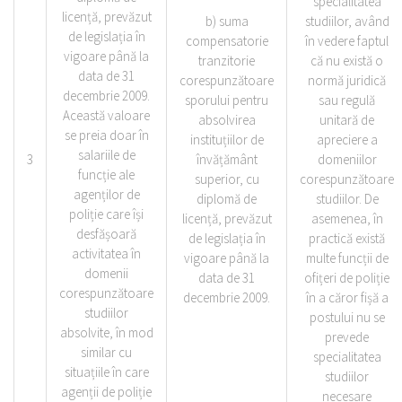
specialitatea
licență, prevăzut
b) suma
studiilor, având
de legislația în
compensatorie
în vedere faptul
vigoare până la
tranzitorie
că nu există o
data de 31
corespunzătoare
normă juridică
decembrie 2009.
sporului pentru
sau regulă
Această valoare
absolvirea
unitară de
se preia doar în
instituțiilor de
apreciere a
salariile de
3
învățământ
domeniilor
funcție ale
superior, cu
corespunzătoare
agenților de
diplomă de
studiilor. De
poliție care își
licență, prevăzut
asemenea, în
desfășoară
de legislația în
practică există
activitatea în
vigoare până la
multe funcții de
domenii
data de 31
ofițeri de poliție
corespunzătoare
decembrie 2009.
în a căror fișă a
studiilor
postului nu se
absolvite, în mod
prevede
similar cu
specialitatea
situațiile în care
studiilor
agenții de poliție
necesare