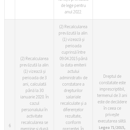
de lege pentru
anul 2022.
(2) Recalcularea
prevăzută la alin.
(1) vizează și
perioada
cuprinsă între
(2) Recalcularea
09.04.2015 până
prevăzută la alin.
la data emiterii
(1) vizează și
actului
Dreptul de
perioada de 3
administrativ de
constatate este
ani, calculată
constatare a
imprescriptibil,
până la 30
drepturilor
termenul de 3 ani
ianuarie 2020. În
salariale
este de decădere
cazul
recalculate și a
în ceea ce
personalului în
diferențelor
privește
activitate
rezultate,
executarea silită.
recalcularea se
conform
6
Legea 71/2015,
menține și după
prezentei. În