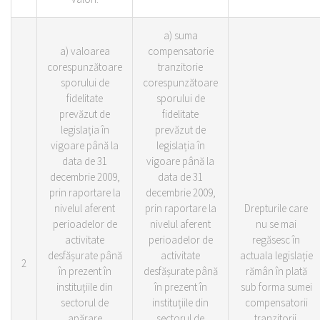
a) suma
a) valoarea
compensatorie
corespunzătoare
tranzitorie
sporului de
corespunzătoare
fidelitate
sporului de
prevăzut de
fidelitate
legislația în
prevăzut de
vigoare până la
legislația în
data de 31
vigoare până la
decembrie 2009,
data de 31
prin raportare la
decembrie 2009,
nivelul aferent
prin raportare la
Drepturile care
perioadelor de
nivelul aferent
nu se mai
activitate
perioadelor de
regăsesc în
desfășurate până
activitate
actuala legislație
2
în prezent în
desfășurate până
rămân în plată
instituțiile din
în prezent în
sub forma sumei
sectorul de
instituțiile din
compensatorii
apărare
sectorul de
tranzitorii.