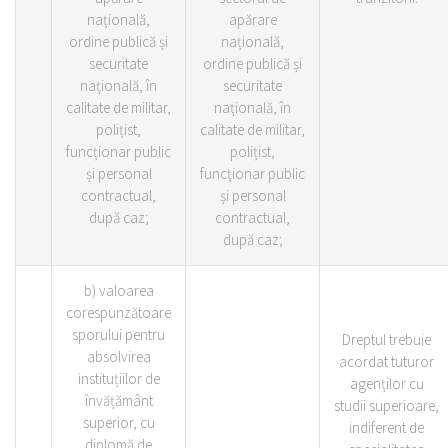
națională,
apărare
ordine publică și
națională,
securitate
ordine publică și
națională, în
securitate
calitate de militar,
națională, în
polițist,
calitate de militar,
funcționar public
polițist,
și personal
funcționar public
contractual,
și personal
după caz;
contractual,
după caz;
b) valoarea
corespunzătoare
sporului pentru
Dreptul trebuie
absolvirea
acordat tuturor
instituțiilor de
agenților cu
învățământ
studii superioare,
superior, cu
indiferent de
diplomă de