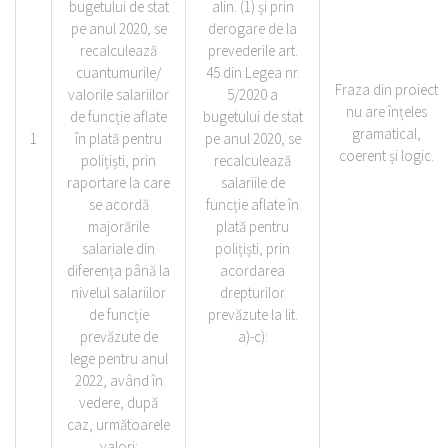
bugetului de stat
alin. (1) și prin
pe anul 2020, se
derogare de la
recalculează
prevederile art.
cuantumurile/
45 din Legea nr.
Fraza din proiect
valorile salariilor
5/2020 a
nu are înțeles
de funcție aflate
bugetului de stat
gramatical,
1
în plată pentru
pe anul 2020, se
coerent și logic.
polițiști, prin
recalculează
raportare la care
salariile de
se acordă
funcție aflate în
majorările
plată pentru
salariale din
polițiști, prin
diferența până la
acordarea
nivelul salariilor
drepturilor
de funcție
prevăzute la lit.
prevăzute de
a)-c):
lege pentru anul
2022, având în
vedere, după
caz, următoarele
valori: