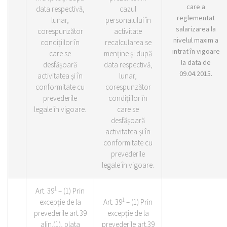
care a
data respectivă,
cazul
reglementat
lunar,
personalului în
salarizarea la
corespunzător
activitate
nivelul maxim a
condițiilor în
recalcularea se
intrat în vigoare
care se
menține și după
la data de
desfășoară
data respectivă,
09.04.2015.
activitatea și în
lunar,
conformitate cu
corespunzător
prevederile
condițiilor în
legale în vigoare.
care se
desfășoară
activitatea și în
conformitate cu
prevederile
legale în vigoare.
1
Art. 39
– (1) Prin
1
excepție de la
Art. 39
– (1) Prin
prevederile art.39
excepție de la
alin.(1), plata
prevederile art.39