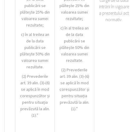
curge de la data
publicării se
plătește 25% din
intrării în vigoare
plătește 25% din
valoarea sumei
a prezentului act
valoarea sumei
rezultate;
normativ.
rezultate;
c) în al treilea an
c) în al treilea an
de la data
de la data
publicării se
publicării se
plătește 50% din
plătește 50% din
valoarea sumei
valoarea sumei
rezultate.
rezultate.
(2) Prevederile
(2) Prevederile
art. 39 alin. (3)-(6)
art. 39 alin. (3)-(6)
se aplică în mod
se aplică în mod
corespunzător și
corespunzător și
pentru situația
pentru situația
prevăzută la alin.
prevăzută la alin.
(1).”
(1).”