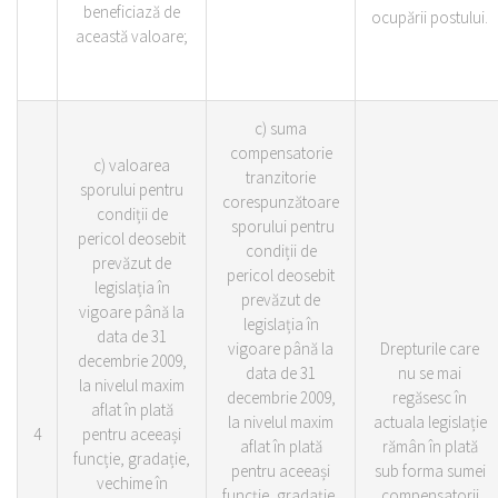
beneficiază de
ocupării postului.
această valoare;
c) suma
compensatorie
c) valoarea
tranzitorie
sporului pentru
corespunzătoare
condiții de
sporului pentru
pericol deosebit
condiții de
prevăzut de
pericol deosebit
legislația în
prevăzut de
vigoare până la
legislația în
data de 31
vigoare până la
Drepturile care
decembrie 2009,
data de 31
nu se mai
la nivelul maxim
decembrie 2009,
regăsesc în
aflat în plată
la nivelul maxim
actuala legislație
4
pentru aceeași
aflat în plată
rămân în plată
funcție, gradație,
pentru aceeași
sub forma sumei
vechime în
funcție, gradație,
compensatorii