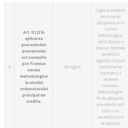
Legea prevede în
mod expres
adoptarea unor
norme
Art. II (2) În
metodologice,
aplicarea
dacă situația o
prevederilor
impune. Normele
prezentului
de tehnică
act normativ
legislativă impun
pot fi emise
8
abrogare
menționarea
norme
imperativă a
metodologice
emitereii
la nivelul
normelor
ordonatorului
metodologice.
principal de
Pe de altă parte,
credite.
prevederile sunt
clare și nu
necesită norme
de aplicare.