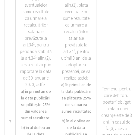
eventualelor
alin.(1), plata
sume rezultate
eventualelor
ca urmare a
sume rezultate
recalculărilor
ca urmare a
salariale
recalculărilor
prevăzute la
salariale
1
art.34
, pentru
prevăzute la
1
perioada stabilită
art.34
, pentru
1
la art.34
alin.(2),
ultimii 3 ani de la
se va realiza prin
adoptarea
raportare la data
prezentei, se va
de 30 ianuarie
realiza astfel:
2020, astfel:
a) în primul an de
Termenul pentru
a) în primul an de
la data publicării
care debitorul
la data publicării
se plătește 25%
poate fi obligat
se plătește 25%
din valoarea
la plata unei
din valoarea
sumei rezultate;
creanțe este de 3
sumei rezultate;
b) în al doilea an
7
ani. În cazul de
b) în al doilea an
de la data
față, acesta
de la data
publicării se