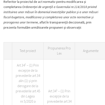
Referitor la proiectul de act normativ pentru modificarea și
completarea
Ordonanței de urgență a
Guvernului nr.114/2018 privind
instituirea unor măsuri în domeniul investițiilor publice și a unor măsuri
fiscal-bugetare, modificarea și completarea unor acte normative și
prorogarea unor termene,
aflat în transparență decizională, prin
prezenta formulăm următoarele propuneri și observații:
Propunerea Pro
Text proiect
Argumente
Lex
1
Art.34
– (1) Prin
excepție de la
prevederile art.34
alin.(1) și prin
derogare de la
1
prevederile art.45
Art.34
– (1) Prin
din Legea
excepție de la
nr.5/2020 a
prevederile art.34