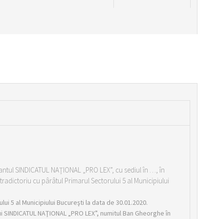
mantul SINDICATUL NAŢIONAL „PRO LEX”, cu sediul în …, în
dictoriu cu pârâtul Primarul Sectorului 5 al Municipiului
ui 5 al Municipiului Bucureşti la data de 30.01.2020.
ui SINDICATUL NAŢIONAL „PRO LEX”, numitul Ban Gheorghe în