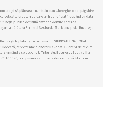
lui Bucureşti să plătească numitului Ban Gheorghe o despăgubire
i cu celelalte drepturi de care ar fi beneficiat începând cu data
 în funcţia publică deţinută anterior. Admite cererea
are a pârâtului Primarul Sectorului 5 al Municipiului Bucureşti
ui Bucureşti la plata către reclamantul SINDICATUL NAŢIONAL
 de judecată, reprezentând onorariu avocat. Cu drept de recurs
urs urmând a se depune la Tribunalul Bucureşti, Secţia a II-a
 01.10.2020, prin punerea solutiei la dispozitia părtilor prin