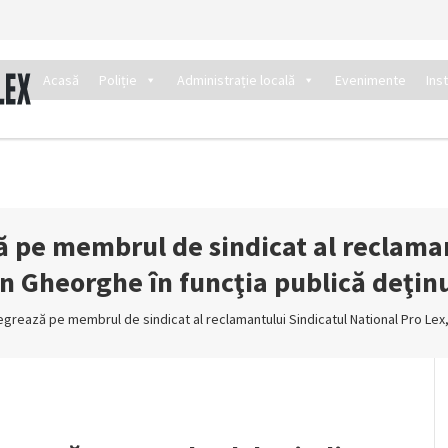
Acasă
Poliție
Administrație locală
Evenimente
Ins
 pe membrul de sindicat al reclaman
n Gheorghe în funcţia publică deţinu
egrează pe membrul de sindicat al reclamantului Sindicatul National Pro Lex,