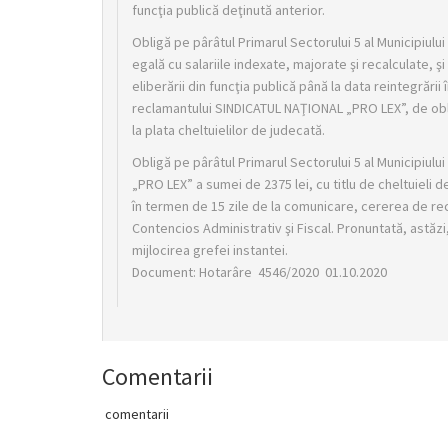
funcţia publică deţinută anterior.
Obligă pe pârâtul Primarul Sectorului 5 al Municipiu
egală cu salariile indexate, majorate şi recalculate, ş
eliberării din funcţia publică până la data reintegrării
reclamantului SINDICATUL NAŢIONAL „PRO LEX”, de oblig
la plata cheltuielilor de judecată.
Obligă pe pârâtul Primarul Sectorului 5 al Municipiul
„PRO LEX” a sumei de 2375 lei, cu titlu de cheltuieli
în termen de 15 zile de la comunicare, cererea de rec
Contencios Administrativ şi Fiscal. Pronuntată, astăzi,
mijlocirea grefei instantei.
Document: Hotarâre 4546/2020 01.10.2020
Comentarii
comentarii