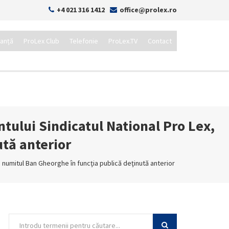
+4 021 316 1412
office@prolex.ro
tanță
ProLex Club
Telefonie
ProLex.TV
Contact
tului Sindicatul National Pro Lex,
tă anterior
 numitul Ban Gheorghe în funcţia publică deţinută anterior