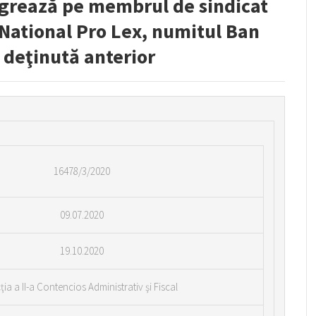
egrează pe membrul de sindicat
 National Pro Lex, numitul Ban
 deţinută anterior
16478/3/2020
09.07.2020
19.10.2020
ţia a II-a Contencios Administrativ şi Fiscal