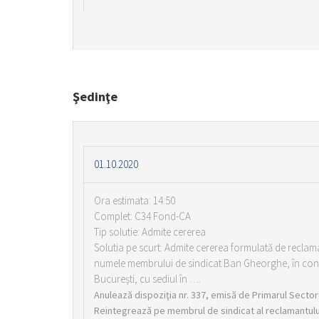
Şedinţe
01.10.2020
Ora estimata: 14:50
Complet: C34 Fond-CA
Tip solutie: Admite cererea
Solutia pe scurt: Admite cererea formulată de recla
numele membrului de sindicat Ban Gheorghe, în contra
Bucureşti, cu sediul în ….
Anulează dispoziţia nr. 337, emisă de Primarul Sectorul
Reintegrează pe membrul de sindicat al reclamantul