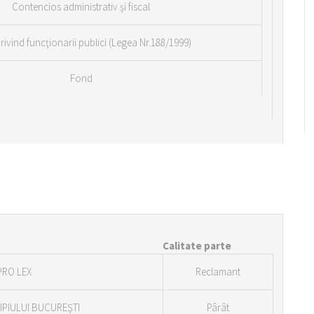
Contencios administrativ şi fiscal
 privind funcţionarii publici (Legea Nr.188/1999)
Fond
Calitate parte
PRO LEX
Reclamant
IPIULUI BUCUREŞTI
Pârât