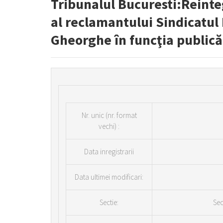
Tribunalul Bucuresti:Reint
al reclamantului Sindicatul
Gheorghe în funcţia publică
Nr.
unic (nr. format
vechi) :
Data inregistrarii
Data ultimei modificari:
Sectie:
Sec