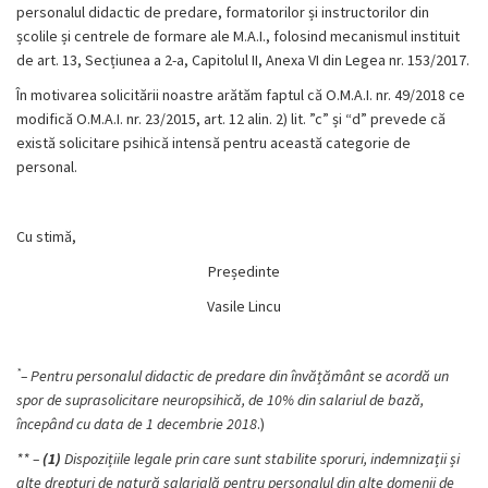
personalul didactic de predare, formatorilor și instructorilor din
școlile și centrele de formare ale M.A.I., folosind mecanismul instituit
de art. 13, Secțiunea a 2-a, Capitolul II, Anexa VI din Legea nr. 153/2017.
În motivarea solicitării noastre arătăm faptul că O.M.A.I. nr. 49/2018 ce
modifică O.M.A.I. nr. 23/2015, art. 12 alin. 2) lit. ”c” și “d” prevede că
există solicitare psihică intensă pentru această categorie de
personal.
Cu stimă,
Președinte
Vasile Lincu
*
– Pentru personalul didactic de predare din învățământ se acordă un
spor de suprasolicitare neuropsihică, de 10% din salariul de bază,
începând cu data de 1 decembrie 2018
.)
** –
(1)
Dispozițiile legale prin care sunt stabilite sporuri, indemnizații și
alte drepturi de natură salarială pentru personalul din alte domenii de