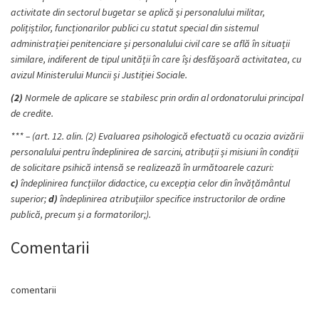
activitate din sectorul bugetar se aplică și personalului militar,
polițiștilor, funcționarilor publici cu statut special din sistemul
administrației penitenciare și personalului civil care se află în situații
similare, indiferent de tipul unității în care își desfășoară activitatea, cu
avizul Ministerului Muncii și Justiției Sociale.
(2)
Normele de aplicare se stabilesc prin ordin al ordonatorului principal
de credite.
*** – (art. 12. alin. (2) Evaluarea psihologică efectuată cu ocazia avizării
personalului pentru îndeplinirea de sarcini, atribuții și misiuni în condiții
de solicitare psihică intensă se realizează în următoarele cazuri:
c)
îndeplinirea funcțiilor didactice, cu excepția celor din învățământul
superior;
d)
îndeplinirea atribuțiilor specifice instructorilor de ordine
publică, precum și a formatorilor;).
Comentarii
comentarii