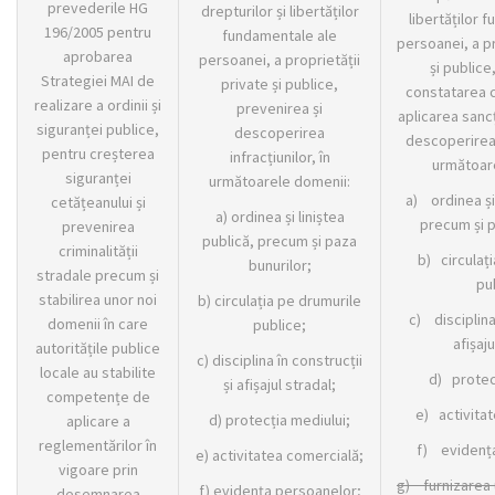
prevederile HG
drepturilor și libertăților
libertăților 
196/2005 pentru
fundamentale ale
persoanei, a pr
aprobarea
persoanei, a proprietății
și publice
Strategiei MAI de
private și publice,
constatarea c
realizare a ordinii și
prevenirea și
aplicarea sancț
siguranței publice,
descoperirea
descoperirea i
pentru creșterea
infracțiunilor, în
următoar
siguranței
următoarele domenii:
a) ordinea și 
cetățeanului și
a) ordinea și liniștea
precum și p
prevenirea
publică, precum și paza
criminalității
b) circulaț
bunurilor;
stradale precum și
pu
stabilirea unor noi
b) circulația pe drumurile
c) disciplina 
domenii în care
publice;
afișaju
autoritățile publice
c) disciplina în construcții
locale au stabilite
d) protec
și afișajul stradal;
competențe de
e) activita
d) protecția mediului;
aplicare a
reglementărilor în
f) evidenț
e) activitatea comercială;
vigoare prin
g)
furnizarea 
f) evidența persoanelor;
desemnarea