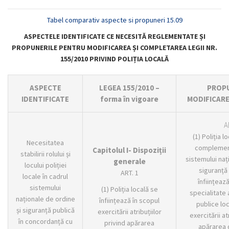
Tabel comparativ aspecte si propuneri 15.09
ASPECTELE IDENTIFICATE CE NECESITĂ REGLEMENTATE ȘI
PROPUNERILE PENTRU MODIFICAREA ȘI COMPLETAREA LEGII NR.
155/2010 PRIVIND POLIȚIA LOCALĂ
ASPECTE
LEGEA 155/2010 –
PROPU
IDENTIFICATE
forma în vigoare
MODIFICAR
A
(1) Poliția l
Necesitatea
complement
Capitolul I- Dispoziții
stabilirii rolului și
sistemului naț
generale
locului poliției
siguranță 
ART. 1
locale în cadrul
înființeaz
sistemului
(1) Poliția locală se
specialitate 
naționale de ordine
înființează în scopul
publice loc
și siguranță publică
exercitării atribuțiilor
exercitării at
în concordanță cu
privind apărarea
apărarea d