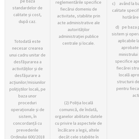
pe baza
reglementările specifice
c) având la b
standardelor de
fiecărui domeniu de
calitate speci
calitate și cost,
activitate, stabilite prin
hotărâre
după caz.
acte administrative ale
d) pe baza 
autorităților
sistem și oper
administrației publice
aplicabile l
Totodată este
centrale și locale.
aprobate 
necesar crearea
ministrului
unui cadru unitar de
specifice apr
desfășurarea a
fiecărei stru
activităților și de
locală apr
desfășurare a
structurii de
acțiunilor/misiunilor
pentru fiec
polițiștilor locali, pe
act
baza unor
proceduri
(2) Poliția locală
operaționale și de
comunică, de îndată,
sistem, în
organelor abilitate datele
concordanță cu
cu privire la aspectele de
prevederile
încălcare a legii, altele
Ordinului 600/2018
decât cele stabilite în