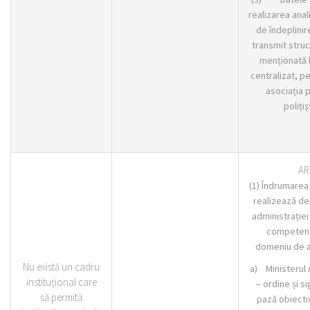
realizarea anal
de îndeplinir
transmit struc
menționată l
centralizat, p
asociația 
polițiș
AR
(1) Îndrumare
realizează de 
administrației
competent
domeniu de ac
Nu există un cadru
a) Ministerul 
instituțional care
– ordine și s
să permită
pază obiectiv