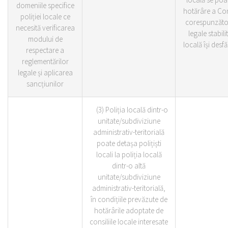
domeniile specifice
hotărâre a Con
poliției locale ce
corespunzăto
necesită verificarea
legale stabili
modului de
locală își desf
respectare a
reglementărilor
legale și aplicarea
sancțiunilor
(3) Poliția locală dintr-o
unitate/subdiviziune
administrativ-teritorială
poate detașa polițiști
locali la poliția locală
dintr-o altă
unitate/subdiviziune
administrativ-teritorială,
în condițiile prevăzute de
hotărârile adoptate de
consiliile locale interesate