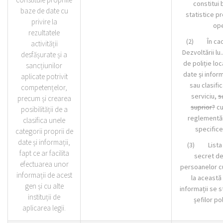
constitui
baze de date cu
statistice pr
privire la
ope
rezultatele
(2) În cadr
activității
Dezvoltării lu..
desfășurate și a
de poliție loc
sancțiunilor
date și inform
aplicate potrivit
sau clasifi
competențelor,
serviciu,
s
precum și crearea
suprior?
cu
posibilității de a
reglementăr
clasifica unele
specifice
categorii proprii de
date și informații,
(3) Lista c
fapt ce ar facilita
secret de 
efectuarea unor
persoanelor c
informații de acest
la această
gen și cu alte
informații se s
instituții de
șefilor pol
aplicarea legii.