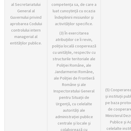
al Secretariatului
competența sa, de care a
General al
luat cunoștință cu ocazia
Guvernului privind
îndeplinirii misiunilor și
aprobarea Codului
activităților specifice.
controlului intern
(3) În exercitarea
managerial al
atribuțiilor ce îi revin,
entităților publice.
poliția locală cooperează
cu unitățile, respectiv cu
structurile teritoriale ale
Poliției Române, ale
Jandarmeriei Române,
ale Poliției de Frontieră
Române și ale
(5) Cooperarea 
Inspectoratului General
și instituții pu
pentru Situații de
pe baza proto
Urgență, cu celelalte
de cooperare
autorități ale
Ministerul Dezv
administrației publice
Publice și A
centrale și locale și
celelalte instit
colaborează cu