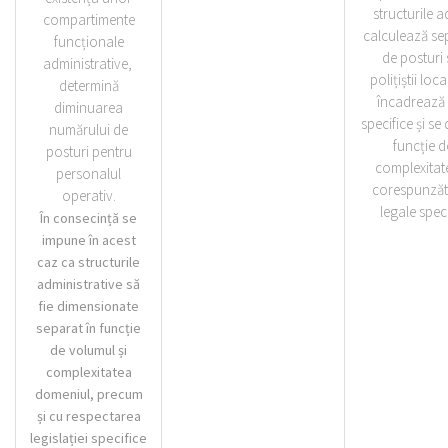
structurile a
compartimente
calculează se
funcționale
de posturi 
administrative,
polițiștii loc
determină
încadrează 
diminuarea
specifice și s
numărului de
funcție d
posturi pentru
complexitat
personalul
corespunzăt
operativ.
legale spec
În consecință se
impune în acest
caz ca structurile
administrative să
fie dimensionate
separat în funcție
de volumul și
complexitatea
domeniul, precum
și cu respectarea
legislației specifice