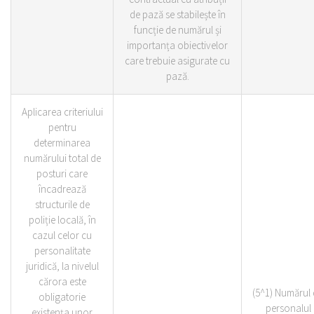
de pază se stabilește în
funcție de numărul și
importanța obiectivelor
care trebuie asigurate cu
pază.
Aplicarea criteriului
pentru
determinarea
numărului total de
posturi care
încadrează
structurile de
poliție locală, în
cazul celor cu
personalitate
juridică, la nivelul
cărora este
(5^1) Numărul 
obligatorie
personalul
existența unor