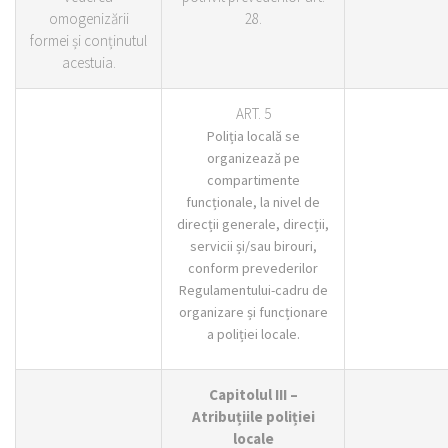
omogenizării
28.
formei și conținutul
acestuia.
ART. 5
Poliția locală se
organizează pe
compartimente
funcționale, la nivel de
direcții generale, direcții,
servicii și/sau birouri,
conform prevederilor
Regulamentului-cadru de
organizare și funcționare
a poliției locale.
Capitolul III –
Atribuțiile poliției
locale