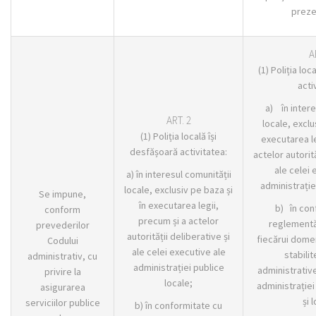
preze
A
(1) Poliția loc
acti
a) în intere
ART. 2
locale, exclu
(1) Poliția locală își
executarea le
desfășoară activitatea:
actelor autorită
ale celei 
a) în interesul comunității
administrație
locale, exclusiv pe baza și
Se impune,
în executarea legii,
b) în con
conform
precum și a actelor
reglementă
prevederilor
autorității deliberative și
fiecărui domen
Codului
ale celei executive ale
stabilit
administrativ, cu
administrației publice
administrative
privire la
locale;
administrației
asigurarea
și 
serviciilor publice
b) în conformitate cu