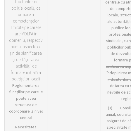
structurilor de
centrale cu atr
poliție locală, ca
de competen
urmare a
locale, struct
competențelor
ale autorități
limitate pe care le
publice loc
are MDLPA în
profesionale 
domeniu, respectiv
sindicale, cu 
numai aspecte ce
politicilor pub
țin de planificarea
de dezvolta
și desfășurarea
formare p
activității de
analizarea asp
formare inițială a
îndeplinirea m
polițiștilor locali
indicatorilor
Reglementarea
dotarea cu 
funcțiilor pe care le
nevoile de s
poate avea
regle
structura de
(3) Consiliu
coordonare la nivel
anual, secreta
central
asigurat de c
Necesitatea
specialitate m