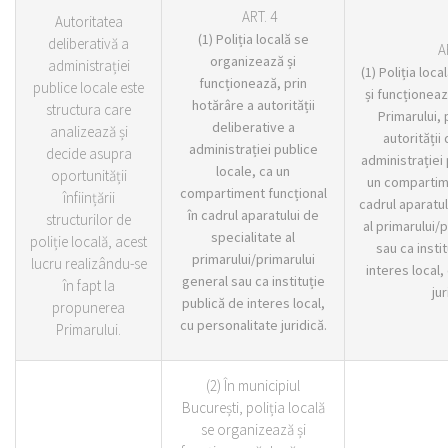
ART. 4
Autoritatea
(1) Poliția locală se
deliberativă a
A
organizează și
administrației
(1) Poliția loc
funcționează, prin
publice locale este
și funcționea
hotărâre a autorității
structura care
Primarului, 
deliberative a
analizează și
autorității
administrației publice
decide asupra
administrației 
locale, ca un
oportunității
un compartime
compartiment funcțional
înființării
cadrul aparatul
în cadrul aparatului de
structurilor de
al primarului/
specialitate al
poliție locală, acest
sau ca insti
primarului/primarului
lucru realizându-se
interes local,
general sau ca instituție
în fapt la
jur
publică de interes local,
propunerea
cu personalitate juridică.
Primarului.
(2) În municipiul
București, poliția locală
se organizează și