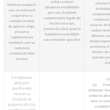
având ca obiect
structuri t
Definirea modului în
detalierea modalităților
instituțiil
care se realizează
prin care, în limitele
competențe
cooperarea cu
competențelor legale ale
realizează
celelalte instituții
fiecărei structuri,
reciproc de da
de aplicare a legii,
acestea își oferă sprijin în
analize tacti
precum și
îndeplinirea activităților
bi
lunare, sau
reglementarea
sau a misiunilor specifice.
situația impun
modului în care se
accesarea, în
realizează
bazelor de 
schimbul de date
operativ pen
acestea.
ace
În îndeplinirea
Ar
atribuțiilor
(1) Pentru
specifice este
atribuțiilor fu
necesar ca
poliția locală
structurile de
date cu carac
poliție locală să își
condițiile 
constituie propriile