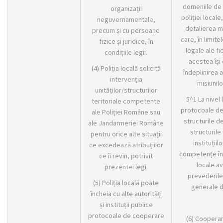
domeniile de
organizații
poliției local
neguvernamentale,
detalierea mo
precum și cu persoane
care, în limit
fizice și juridice, în
legale ale fi
condițiile legii.
acestea își 
(4) Poliția locală solicită
îndeplinirea a
intervenția
misiunilo
unităților/structurilor
5^1 La nivel 
teritoriale competente
protocoale de
ale Poliției Române sau
structurile de
ale Jandarmeriei Române
structurile 
pentru orice alte situații
instituțiil
ce excedează atribuțiilor
competențe în 
ce îi revin, potrivit
locale a
prezentei legi.
prevederile
(5) Poliția locală poate
generale 
încheia cu alte autorități
și instituții publice
protocoale de cooperare
(6) Cooperar