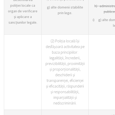
poliției locale ca
h)
administra
g) alte domenii stabilite
organ de verificare
publice
prin lege.
și aplicare a
i) g) alte dome
sancțiunilor legale.
l
(2) Poliția locală își
desfășoară activitatea pe
baza principiilor:
legalității, încrederii,
previzibilității, proximității
și proporționalității,
deschiderii și
transparenței, eficienței
și eficacității, răspunderii
și responsabilității,
imparțialității și
nediscriminării.