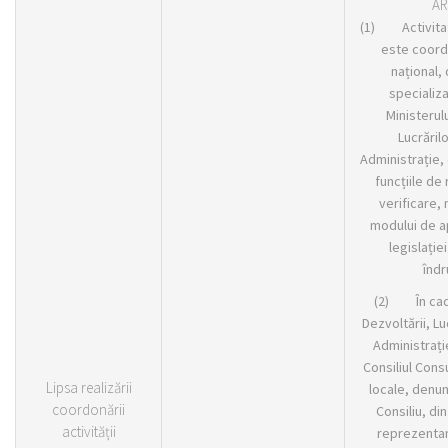
AR
(1) Activitate
este coordo
național,
specializa
Ministerulu
Lucrărilo
Administrație,
funcțiile d
verificare,
modului de ap
legislație
înd
(2) În cadr
Dezvoltării, Lu
Administrați
Consiliul Consul
Lipsa realizării
locale, denum
coordonării
Consiliu, di
activității
reprezentanți