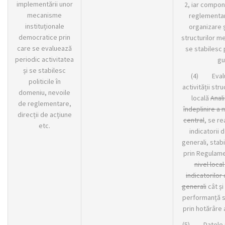
implementării unor
2, iar compon
mecanisme
reglementa
instituționale
organizare ș
democratice prin
structurilor me
care se evaluează
se stabilesc 
periodic activitatea
gu
și se stabilesc
(4) Evalu
politicile în
activității stru
domeniu, nevoile
locală
Anal
de reglementare,
îndeplinire a m
direcții de acțiune
central
, se r
etc.
indicatorii
generali, stabil
prin Regulame
nivel loca
indicatorilo
generali
cât și
performanță s
prin hotărâre a
(5) Datele n