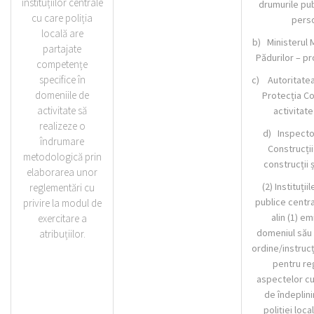
instituțiilor centrale
drumurile pub
cu care poliția
pers
locală are
b) Ministerul M
partajate
Pădurilor – pr
competențe
specifice în
c) Autoritatea
domeniile de
Protecția C
activitate să
activitat
realizeze o
d) Inspector
îndrumare
Construcții 
metodologică prin
construcții ș
elaborarea unor
(2) Instituții
reglementări cu
publice centr
privire la modul de
alin (1) em
exercitare a
domeniul său
atribuțiilor.
ordine/instruc
pentru r
aspectelor cu
de îndeplinir
poliției loca