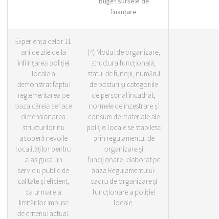
buget sursele de
finanțare.
Experiența celor 11
ani de zile de la
(4) Modul de organizare,
înființarea poliției
structura funcțională,
locale a
statul de funcții, numărul
demonstrat faptul
de posturi și categoriile
reglementarea pe
de personal încadrat,
baza căreia se face
normele de înzestrare și
dimensionarea
consum de materiale ale
structurilor nu
poliției locale se stabilesc
acoperă nevoile
prin regulamentul de
localităților pentru
organizare și
a asigura un
funcționare, elaborat pe
serviciu public de
baza Regulamentului-
calitate și eficient,
cadru de organizare și
ca urmare a
funcționare a poliției
limitărilor impuse
locale.
de criteriul actual.