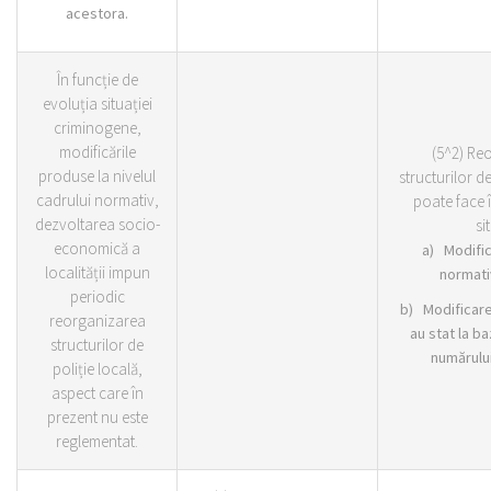
acestora.
În funcție de
evoluția situației
criminogene,
modificările
(5^2) Re
produse la nivelul
structurilor de
cadrului normativ,
poate face 
dezvoltarea socio-
sit
economică a
a) Modific
localității impun
normati
periodic
b) Modificarea
reorganizarea
au stat la b
structurilor de
numărului
poliție locală,
aspect care în
prezent nu este
reglementat.