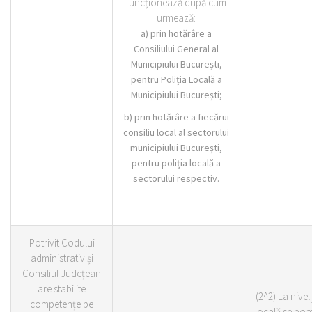
funcționează după cum
urmează:
a) prin hotărâre a
Consiliului General al
Municipiului București,
pentru Poliția Locală a
Municipiului București;
b) prin hotărâre a fiecărui
consiliu local al sectorului
municipiului București,
pentru poliția locală a
sectorului respectiv.
Potrivit Codului
administrativ și
Consiliul Județean
are stabilite
(2^2) La nivel
competențe pe
locală se poa