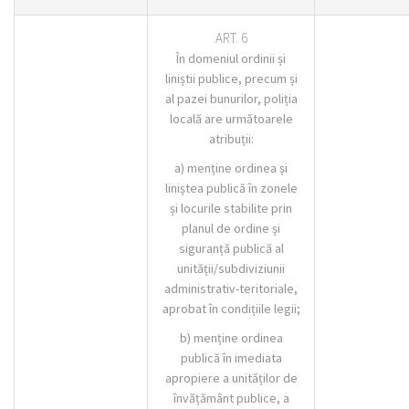
ART. 6
În domeniul ordinii și
liniștii publice, precum și
al pazei bunurilor, poliția
locală are următoarele
atribuții:
a) menține ordinea și
liniștea publică în zonele
și locurile stabilite prin
planul de ordine și
siguranță publică al
unității/subdiviziunii
administrativ-teritoriale,
aprobat în condițiile legii;
b) menține ordinea
publică în imediata
apropiere a unităților de
învățământ publice, a