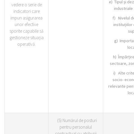
e) Tipul și de
vedere o serie de
industriale
indicatori care
impun asigurarea
f) Nivelul d
unor efective
instituțiilo
sporite capabile să
sup
gestioneze situația
g) Importan
operativă.
loca
h) Împărțire
sectoare, zon
i) Alte crit
socio- econ
relevante pent
loca
(5) Numărul de posturi
pentru personalul
contractual cu atribuții