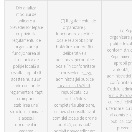
Din analiza
modului de
aplicare a
(7) Regulamentul de
prevederilor legale
organizare și
(7) Regu
cu privire la
funcționare a poliției
organizare ș
regulamentul de
locale se aprobă prin
poliției loca
organizare și
hotărâre a autorității
conform structu
funcționarea al
deliberative a
Regulamentu
structurilor de
administrației publice
aprobă pr
poliție locală a
locale, în conformitate
autorității
rezultat faptul că
cu prevederile
Legii
administrației 
acestea nu au un
administrației publice
conformitate
cadru unitar de
locale nr. 215/2001
,
Codului admin
reglementare, fapt
republicată, cu
prin OUG 57/
ce impune
modificările și
cu modificăril
stabilirea unei
completările ulterioare,
ulterioare, cu 
structurii minimale
cu avizul consultativ al
al comisiei 
a acestui
comisiei locale de ordine
publică, cons
document în
publică, constituită
prevederi
vederea
potrivit prevederilor art.