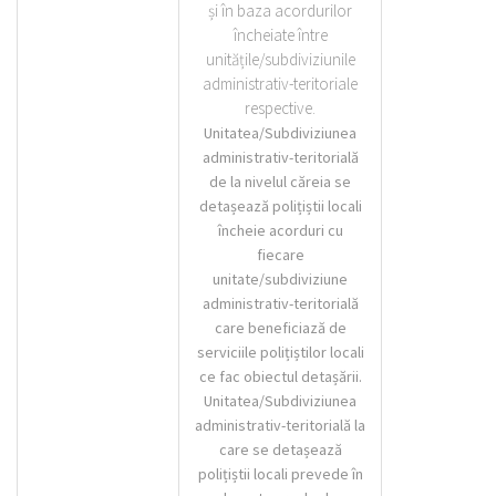
și în baza acordurilor
încheiate între
unitățile/subdiviziunile
administrativ-teritoriale
respective.
Unitatea/Subdiviziunea
administrativ-teritorială
de la nivelul căreia se
detașează polițiștii locali
încheie acorduri cu
fiecare
unitate/subdiviziune
administrativ-teritorială
care beneficiază de
serviciile polițiștilor locali
ce fac obiectul detașării.
Unitatea/Subdiviziunea
administrativ-teritorială la
care se detașează
polițiștii locali prevede în