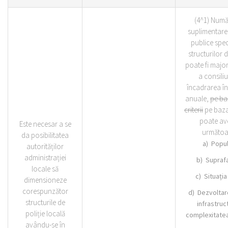
(4^1) Numă
suplimentare 
publice spec
structurilor d
poate fi majo
a consiliu
încadrarea în
anuale,
pe ba
criterii
pe baza
poate av
Este necesar a se
următoare
da posibilitatea
a) Popul
autorităților
administrației
b) Suprafaț
locale să
c) Situați
dimensioneze
corespunzător
d) Dezvoltar
structurile de
infrastruct
poliție locală
complexitatea 
avându-se în