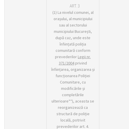
ART. 3
(1) La nivelul comunei, al
orașului, al municipiului
sau al sectorului
municipiului București,
după caz, unde este
înființată poliția
comunitară conform
prevederilor
Legii nr.
371/2004
privind
înființarea, organizarea și
funcționarea Poliției
Comunitare, cu
modificările și
completările
ulterioare**), aceasta se
reorganizează ca
structură de poliție
locală, potrivit
prevederilor art. 4.