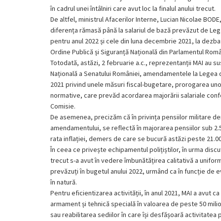
în cadrul unei întâlniri care avut loc la finalul anului trecut.
De altfel, ministrul Afacerilor Interne, Lucian Nicolae BODE,
diferența rămasă până la salariul de bază prevăzut de Lege
pentru anul 2022 și cele din luna decembrie 2021, la dezba
Ordine Publică și Siguranță Națională din Parlamentul Român
Totodată, astăzi, 2 februarie a.c., reprezentanții MAI au su
Națională a Senatului României, amendamentele la Legea 
2021 privind unele măsuri fiscal-bugetare, prorogarea un
normative, care prevăd acordarea majorării salariale con
Comisie.
De asemenea, precizăm că în privința pensiilor militare deme
amendamentului, se reflectă în majorarea pensiilor sub 2.500
rata inflației, demers de care se bucură astăzi peste 21.00
În ceea ce privește echipamentul polițiștilor, în urma discuți
trecut s-a avut în vedere îmbunătățirea calitativă a unifor
prevăzuți în bugetul anului 2022, urmând ca în funcție de ev
în natură.
Pentru eficientizarea activității, în anul 2021, MAI a avut c
armament și tehnică specială în valoarea de peste 50 milioa
sau reabilitarea sediilor în care își desfășoară activitatea 