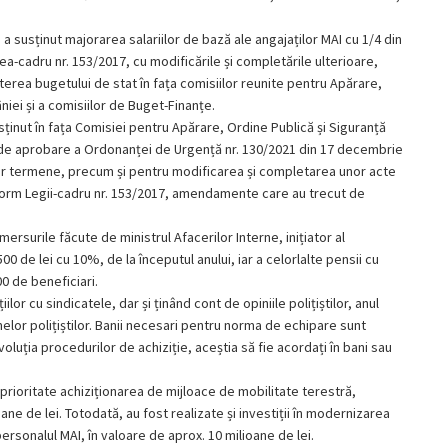
 a susținut majorarea salariilor de bază ale angajaților MAI cu 1/4 din
a-cadru nr. 153/2017, cu modificările și completările ulterioare,
terea bugetului de stat în fața comisiilor reunite pentru Apărare,
iei și a comisiilor de Buget-Finanțe.
sținut în fața Comisiei pentru Apărare, Ordine Publică și Siguranță
de aprobare a Ordonanței de Urgență nr. 130/2021 din 17 decembrie
or termene, precum și pentru modificarea și completarea unor acte
form Legii-cadru nr. 153/2017, amendamente care au trecut de
rsurile făcute de ministrul Afacerilor Interne, inițiator al
 de lei cu 10%, de la începutul anului, iar a celorlalte pensii cu
0 de beneficiari.
ilor cu sindicatele, dar și ținând cont de opiniile polițiștilor, anul
melor polițiștilor. Banii necesari pentru norma de echipare sunt
oluția procedurilor de achiziție, aceștia să fie acordați în bani sau
a prioritate achiziționarea de mijloace de mobilitate terestră,
ne de lei. Totodată, au fost realizate și investiții în modernizarea
personalul MAI, în valoare de aprox. 10 milioane de lei.