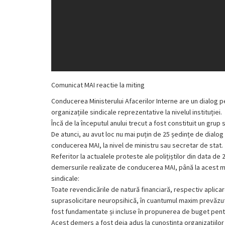
Comunicat MAI reactie la miting
Conducerea Ministerului Afacerilor Interne are un dialog 
organizațiile sindicale reprezentative la nivelul instituției.
Încă de la începutul anului trecut a fost constituit un gru
De atunci, au avut loc nu mai puțin de 25 ședințe de dialog s
conducerea MAI, la nivel de ministru sau secretar de stat.
Referitor la actualele proteste ale polițiștilor din data de 
demersurile realizate de conducerea MAI, până la acest m
sindicale:
Toate revendicările de natură financiară, respectiv aplicar
suprasolicitare neuropsihică, în cuantumul maxim prevăzut de
fost fundamentate și incluse în propunerea de buget pentru
Acest demers a fost deja adus la cunoștința organizațiilor 