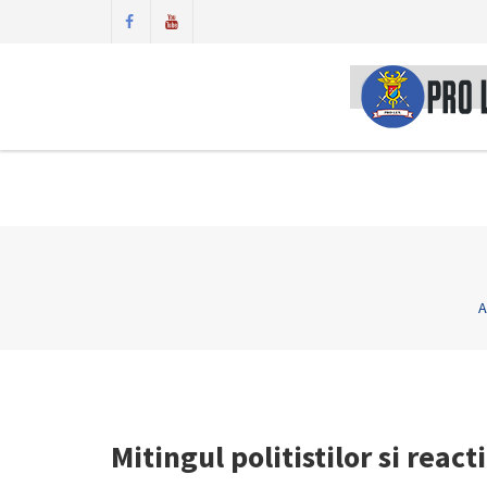
A
Mitingul politistilor si react