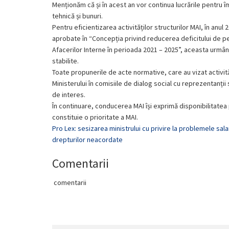
Menționăm că și în acest an vor continua lucrările pentru î
tehnică și bunuri.
Pentru eficientizarea activităților structurilor MAI, în an
aprobate în “Concepția privind reducerea deficitului de per
Afacerilor Interne în perioada 2021 – 2025”, aceasta urmâ
stabilite.
Toate propunerile de acte normative, care au vizat activită
Ministerului în comisiile de dialog social cu reprezentanți
de interes.
În continuare, conducerea MAI își exprimă disponibilitatea 
constituie o prioritate a MAI.
Pro Lex: sesizarea ministrului cu privire la problemele salari
drepturilor neacordate
Comentarii
comentarii