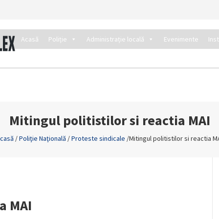
Acasă
Poliție
Administrație locală
Evenimente
Ins
Mitingul politistilor si reactia MAI
casă
/
Poliţie Naţională
/
Proteste sindicale
/
Mitingul politistilor si reactia M
ia MAI