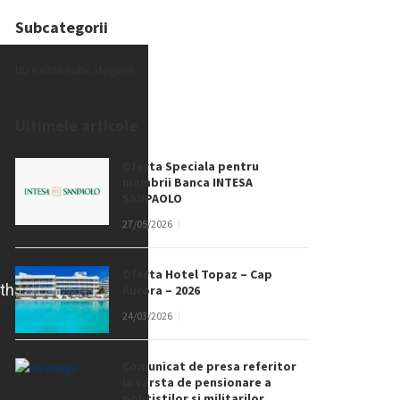
Subcategorii
Nu există subcategorii
Ultimele articole
Oferta Speciala pentru
membrii Banca INTESA
SANPAOLO
27/05/2026
Oferta Hotel Topaz – Cap
Aurora – 2026
24/03/2026
Comunicat de presa referitor
la varsta de pensionare a
politistilor si militarilor