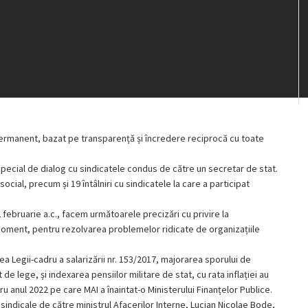
permanent, bazat pe transparență și încredere reciprocă cu toate
p special de dialog cu sindicatele condus de către un secretar de stat.
ocial, precum și 19 întâlniri cu sindicatele la care a participat
2 februarie a.c., facem următoarele precizări cu privire la
oment, pentru rezolvarea problemelor ridicate de organizațiile
ea Legii-cadru a salarizării nr. 153/2017, majorarea sporului de
 lege, și indexarea pensiilor militare de stat, cu rata inflației au
 anul 2022 pe care MAI a înaintat-o Ministerului Finanțelor Publice.
sindicale de către ministrul Afacerilor Interne, Lucian Nicolae Bode,