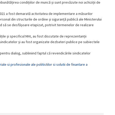
mbunătățirea condițiilor de muncă și sunt prevăzute noi achiziții de
ul 2021 a fost demarată activitatea de implementare a măsurilor
sonal din structurile de ordine și siguranță publică ale Ministerului
nd să se desfășoare etapizat, potrivit termenelor de realizare
țile și specificul MAI, au fost discutate de reprezentanții
i sindicatelor și au fost organizate dezbateri publice pe subiectele
pentru dialog, subliniind faptul că revendicările sindicatelor
ale si profesionale ale politistilor si solutii de finantare a