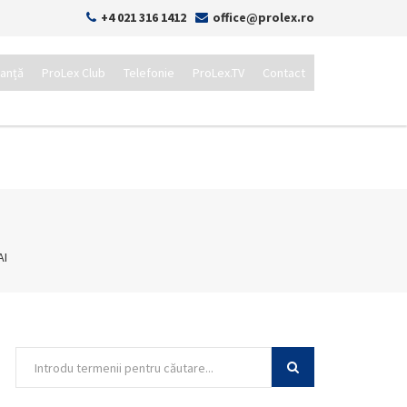
+4 021 316 1412
office@prolex.ro
tanță
ProLex Club
Telefonie
ProLex.TV
Contact
AI