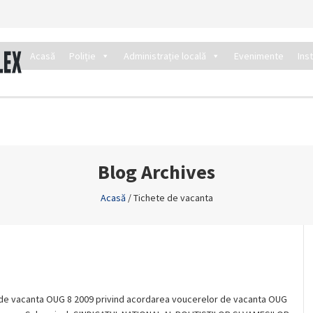
Acasă
Poliție
Administrație locală
Evenimente
Ins
Blog Archives
Acasă
/
Tichete de vacanta
 de vacanta OUG 8 2009 privind acordarea voucerelor de vacanta OUG