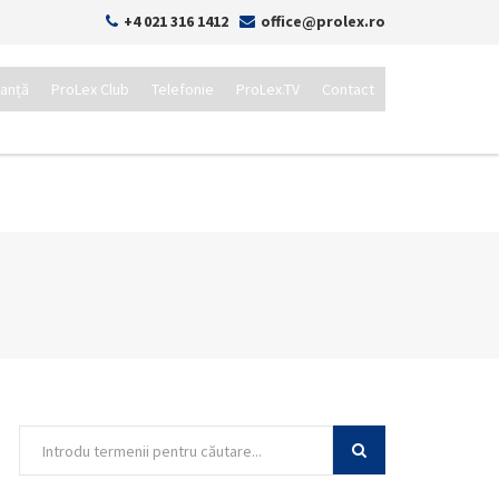
+4 021 316 1412
office@prolex.ro
tanță
ProLex Club
Telefonie
ProLex.TV
Contact