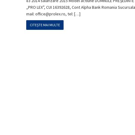
83 2014 salarizare 2015 Model actiune DOMNULE PREȘEDIN
„PRO LEX”, CUI 16392628, Cont Alpha Bank Romania Sucursal
mail: office@prolex.ro, tel: […]
CITEȘTE MAI MULTE