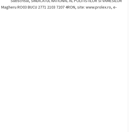
TE Subscrisul, SINDICATUL NATIONAL AL POLITISTILOR SI VAMESILOR
a Magheru RO03 BUCU 2771 2103 7207 4RON, site: www.prolex.ro, e-