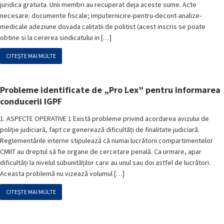
juridica gratuita. Unii membri au recuperat deja aceste sume. Acte
necesare: documente fiscale; imputernicire-pentru-decont-analize-
medicale adeziune dovada calitatii de politist (acest inscris se poate
obtine si la cererea sindicatului in […]
CITEȘTE MAI MULTE
Probleme identificate de „Pro Lex” pentru informarea
conducerii IGPF
1. ASPECTE OPERATIVE 1 Există probleme privind acordarea avizului de
poliție judiciară, fapt ce generează dificultăți de finalitate judiciară.
Reglementările interne stipulează că numai lucrătorii compartimentelor
CMIIT au dreptul să fie organe de cercetare penală. Ca urmare, apar
dificultăți la nivelul subunităților care au unul sau doi astfel de lucrători.
Aceasta problemă nu vizează volumul […]
CITEȘTE MAI MULTE