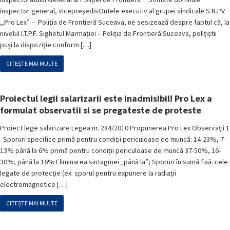
inspector general, vicepreşedisOntele executiv al grupei sindicale S.N.P.V.
,,Pro Lex” – Poliţia de Frontieră Suceava, ne sesizează despre faptul că, la
nivelul I.T.P.F. Sighetul Marmaţiei – Poliţia de Frontieră Suceava, poliţiştii
puşi la dispoziţie conform […]
CITEȘTE MAI MULTE
Proiectul legii salarizarii este inadmisibil! Pro Lex a
formulat observatii si se pregateste de proteste
Proiect lege salarizare Legea nr. 284/2010 Propunerea Pro Lex Observaţii 1
Sporuri specifice primă pentru condiţii periculoase de muncă: 14-23%, 7-
13% până la 6% primă pentru condiţii periculoase de muncă 37-50%, 16-
30%, până la 16% Eliminarea sintagmei „până la”; Sporuri în sumă fixă: cele
legate de protecţie (ex: sporul pentru expunere la radiaţii
electromagnetice […]
CITEȘTE MAI MULTE