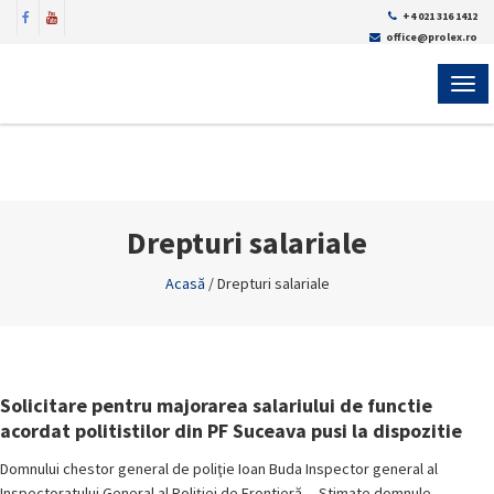
+4 021 316 1412
office@prolex.ro
MEN
Drepturi salariale
Acasă
/
Drepturi salariale
Solicitare pentru majorarea salariului de functie
acordat politistilor din PF Suceava pusi la dispozitie
Domnului chestor general de poliţie Ioan Buda Inspector general al
Inspectoratului General al Poliţiei de Frontieră Stimate domnule