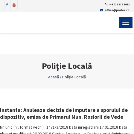
+4 021 316 1412
office@prolex.ro
MEN
Poliţie Locală
Acasă
/
Poliţie Locală
Instanta: Anuleaza decizia de imputare a sporului de
dispozitiv, emisa de Primarul Mun. Rosiorii de Vede
Nr. unic (nr. format vechi) : 1471/3/2018 Data inregistrarii 17.01.2018 Data
ultimei modificari: 26.03.2018 Sectie: Secţia a II-a Contencios Administrativ