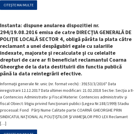
CITEȘTE MAI MULTE
Instanta: dispune anularea dispozitiei nr.
294/19.08.2016 emisa de catre DIRECŢIA GENERALĂ DE
POLIŢIE LOCALĂ SECTOR 4, obligă pârâta la plata către
reclamant a unei despăgubiri egale cu salariile
indexate, majorate şi recalculate şi cu celelalte
drepturi de care ar fi beneficiat reclamantul Coarna
Gheorghe de la data destituirii din functia publică
până la data reintegrării efective.
Informaţii generale Nr. unic (nr. format vechi) : 39153/3/2016* Data
inregistrarii 12.12.2017 Data ultimei modificari: 21.02.2018 Sectie: Secţia a II-
a Contencios Administrativ şi Fiscal Materie: Contencios administrativ şi
fiscal Obiect: litigiu privind funcţionarii publici (Legea Nr.188/1999) Stadiu
procesual: Fond Părţi Nume Calitate parte COARNĂ GHEORGHE PRIN
SINDICATUL NAŢIONAL AL POLIŢIŞTILOR ŞI VAMEŞILOR PRO LEX Reclamant
[…]