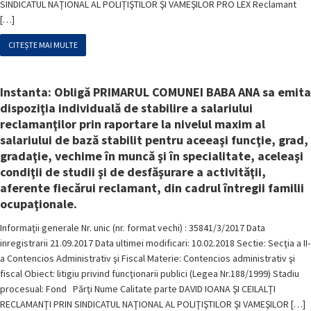
SINDICATUL NAŢIONAL AL POLIŢIŞTILOR ŞI VAMEŞILOR PRO LEX Reclamant
[…]
CITEȘTE MAI MULTE
Instanta: Obligă PRIMARUL COMUNEI BABA ANA sa emita
dispoziţia individuală de stabilire a salariului
reclamanţilor prin raportare la nivelul maxim al
salariului de bază stabilit pentru aceeaşi funcţie, grad,
gradaţie, vechime în muncă şi în specialitate, aceleaşi
condiţii de studii şi de desfăşurare a activităţii,
aferente fiecărui reclamant, din cadrul întregii familii
ocupaţionale.
Informaţii generale Nr. unic (nr. format vechi) : 35841/3/2017 Data
inregistrarii 21.09.2017 Data ultimei modificari: 10.02.2018 Sectie: Secţia a II-
a Contencios Administrativ şi Fiscal Materie: Contencios administrativ şi
fiscal Obiect: litigiu privind funcţionarii publici (Legea Nr.188/1999) Stadiu
procesual: Fond Părţi Nume Calitate parte DAVID IOANA ŞI CEILALŢI
RECLAMANŢI PRIN SINDICATUL NAŢIONAL AL POLIŢIŞTILOR ŞI VAMEŞILOR […]