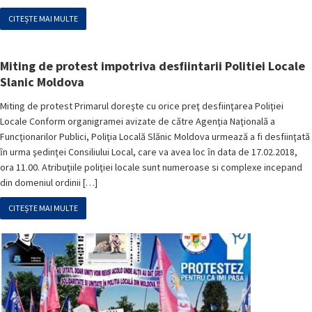
CITEȘTE MAI MULTE
Miting de protest impotriva desfiintarii Politiei Locale
Slanic Moldova
Miting de protest Primarul doreşte cu orice preţ desfiinţarea Poliţiei
Locale Conform organigramei avizate de către Agenţia Naţională a
Funcţionarilor Publici, Poliţia Locală Slănic Moldova urmează a fi desfiinţată
ȋn urma şedinţei Consiliului Local, care va avea loc ȋn data de 17.02.2018,
ora 11.00. Atribuţiile poliţiei locale sunt numeroase si complexe incepand
din domeniul ordinii […]
CITEȘTE MAI MULTE