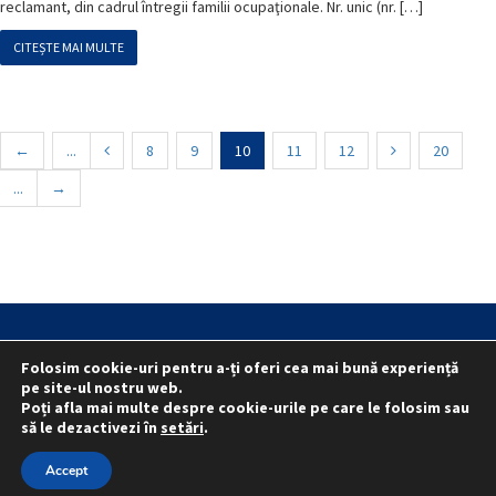
reclamant, din cadrul întregii familii ocupaţionale. Nr. unic (nr. […]
CITEȘTE MAI MULTE
←
...
8
9
10
11
12
20
...
→
Statut
Reprezentativitate M.A.I.
Folosim cookie-uri pentru a-ți oferi cea mai bună experiență
Reprezentativitate I.G.P.R. și I.P.J.-uri
pe site-ul nostru web.
Poți afla mai multe despre cookie-urile pe care le folosim sau
Politica folosirii cookie-urilor
Politica de confidențialitate
să le dezactivezi în
setări
.
© 2015 - 2022 S.N. PRO LEX.
Accept