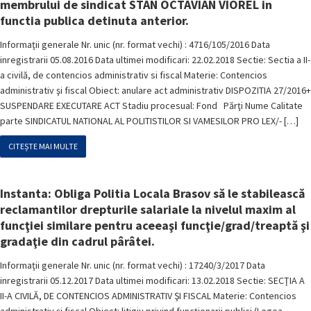
membrului de sindicat STAN OCTAVIAN VIOREL in
functia publica detinuta anterior.
Informaţii generale Nr. unic (nr. format vechi) : 4716/105/2016 Data
inregistrarii 05.08.2016 Data ultimei modificari: 22.02.2018 Sectie: Sectia a II-
a civilă, de contencios administrativ si fiscal Materie: Contencios
administrativ şi fiscal Obiect: anulare act administrativ DISPOZITIA 27/2016+
SUSPENDARE EXECUTARE ACT Stadiu procesual: Fond Părţi Nume Calitate
parte SINDICATUL NATIONAL AL POLITISTILOR SI VAMESILOR PRO LEX/- […]
CITEȘTE MAI MULTE
Instanta: Obliga Politia Locala Brasov să le stabilească
reclamantilor drepturile salariale la nivelul maxim al
funcţiei similare pentru aceeaşi funcţie/grad/treaptă şi
gradaţie din cadrul pârâtei.
Informaţii generale Nr. unic (nr. format vechi) : 17240/3/2017 Data
inregistrarii 05.12.2017 Data ultimei modificari: 13.02.2018 Sectie: SECŢIA A
II-A CIVILĂ, DE CONTENCIOS ADMINISTRATIV ŞI FISCAL Materie: Contencios