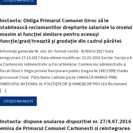
CITEȘTE MAI MULTE
Instanta: Obliga Primarul Comunei Giroc să le
stabilească reclamantilor drepturile salariale la nivelul
maxim al funcţiei similare pentru aceeaşi
funcţie/grad/treaptă şi gradaţie din cadrul pârâtei.
Informaţii generale Nr. unic (nr. format vechi) : 41056/3/2017 Data
inregistrarii 27.10.2017 Data ultimei modificari: 15.02.2018 Sectie: Secţia a II-
a Contencios Administrativ şi Fiscal Materie: Contencios administrativ şi
fiscal Obiect: litigiu privind funcţionarii publici (Legea Nr.188/1999) Stadiu
procesual: Fond Părţi Nume Calitate parte CHIHULCĂ MARIUS PRIN
SINDICATUL NAŢIONAL AL POLIŢIŞTILOR ŞI VAMEŞILOR PRO LEX Reclamant
[…]
CITEȘTE MAI MULTE
Instanta: dispune anularea dispozitiei nr. 27/4.07.2016
emisa de Primarul Comunei Carbunesti si reintegrarea