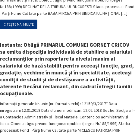
administrativ şi fiscal Obiect: litigiu privind funcţionarii publici (Legea
Nr.188/1999) DECLINAT DE LA TRIBUNALUL BUCURESTI Stadiu procesual: Fond
Părţi Nume Calitate parte BABA MIRCEA PRIN SINDICATUL NAŢIONAL […]
CITEȘTE MAI MULTE
Instanta: Obligă PRIMARUL COMUNEI GORNET CRICOV
sa emita dispoziţia individuală de stabilire a salariului
reclamanţilor prin raportare la nivelul maxim al
salariului de bază stabilit pentru aceeaşi funcţie, grad,
gradaţie, vechime în muncă şi în specialitate, aceleaşi
condiţii de studii şi de desfăşurare a activităţii,
aferente fiecărui reclamant, din cadrul întregii familii
ocupaţionale.
Informaţii generale Nr. unic (nr. format vechi) : 12159/3/2017* Data
inregistrarii 12.01.2018 Data ultimei modificari: 12.02.2018 Sectie: Secţia a II-
a Contencios Administrativ şi Fiscal Materie: Contencios administrativ şi
fiscal Obiect: litigiu privind funcţionarii publici (Legea Nr.188/1999) Stadiu
procesual: Fond Părţi Nume Calitate parte MICLESCU PATRICIA PRIN