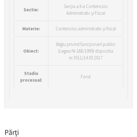
Secţia a II-a Contencios
Sectie:
Administrativ şi Fiscal
Materie:
Contencios administrativ şi fiscal
litigiu privind funcţionarii publici
Obiect:
(Legea Nr.188/1999) dispozitia
nr.3511/14.03.2017
Stadiu
Fond
procesual:
Părţi