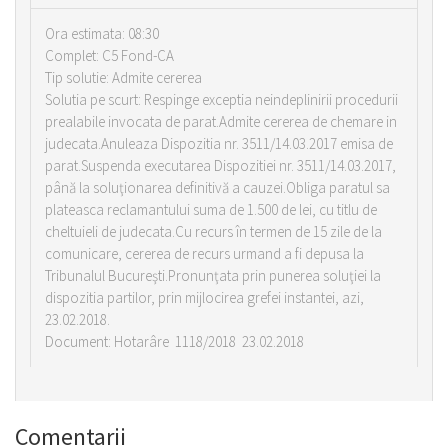
Ora estimata: 08:30
Complet: C5 Fond-CA
Tip solutie: Admite cererea
Solutia pe scurt: Respinge exceptia neindeplinirii procedurii
prealabile invocata de parat.Admite cererea de chemare in
judecata.Anuleaza Dispozitia nr. 3511/14.03.2017 emisa de
parat.Suspenda executarea Dispozitiei nr. 3511/14.03.2017,
până la soluţionarea definitivă a cauzei.Obliga paratul sa
plateasca reclamantului suma de 1.500 de lei, cu titlu de
cheltuieli de judecata.Cu recurs în termen de 15 zile de la
comunicare, cererea de recurs urmand a fi depusa la
Tribunalul Bucureşti.Pronunţata prin punerea soluţiei la
dispozitia partilor, prin mijlocirea grefei instantei, azi,
23.02.2018.
Document: Hotarâre 1118/2018 23.02.2018
Comentarii