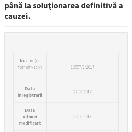
până la soluţionarea definitivă a
cauzei.
Nr.
unic (nr.
format vechi)
10557/3/2017
:
Data
27.03.2017
inregistrarii
Data
ultimei
26.02.2018
modificari: