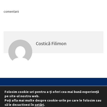
comentarii
Costică Filimon
Statut
Reprezentativitate M.A.I.
Folosim cookie-uri pentru a-ți oferi cea mai bună experiență
Reprezentativitate I.G.P.R. și I.P.J.-uri
pe site-ul nostru web.
Poți afla mai multe despre cookie-urile pe care le folosim sau
Politica folosirii cookie-urilor
Politica de confidențialitate
să le dezactivezi în
setări
.