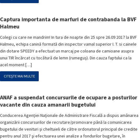
Captura importanta de marfuri de contrabanda la BVF
Halmeu
Colegi cu care ne mandrim! In tura de noapte din 25 spre 26.09 2017 la BVF
Halmeu, echipa canină formată din inspector vamal superior I. T. si cainele
din dotare SPEEDY a efectuat un marcaj pe coloana de camioane asupra
unui TIR încărcat cu tocătură de lemn (rumeguș). Din cauza faptului ca la
acel moment […]
CITEȘTE MAI MULTE
ANAF a suspendat concursurile de ocupare a posturilor
vacante din cauza amanarii bugetului
Conducerea Agenţiei Naţionale de Administrare Fiscală a dispus amânarea
organizării concursurilor de recrutare/promovare până la comunicarea
bugetului de venituri şi cheltuieli de către ordonatorul principal de credite
pentru anul 2017 şi efectuarea unei analize a fondurilor bugetare, în