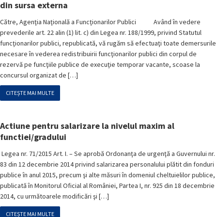
din sursa externa
Către, Agenţia Naţională a Funcţionarilor Publici Având în vedere
prevederile art. 22 alin (1) lit. c) din Legea nr. 188/1999, privind Statutul
funcţionarilor publici, republicată, vă rugăm să efectuaţi toate demersurile
necesare în vederea redistribuirii funcţionarilor publici din corpul de
rezervă pe funcţiile publice de execuţie temporar vacante, scoase la
concursul organizat de […]
CITEȘTE MAI MULTE
Actiune pentru salarizare la nivelul maxim al
functiei/gradului
Legea nr. 71/2015 Art. I. – Se aprobă Ordonanţa de urgenţă a Guvernului nr.
83 din 12 decembrie 2014 privind salarizarea personalului plătit din fonduri
publice în anul 2015, precum şi alte măsuri în domeniul cheltuielilor publice,
publicată în Monitorul Oficial al României, Partea I, nr. 925 din 18 decembrie
2014, cu următoarele modificări şi […]
CITEȘTE MAI MULTE