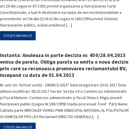
art.29 din Legea nr.47/1992 privind organizarea şi funcționarea Curții
Constituţionale, a luat în dezbatere excepția de neconstituționalitate a
prevederilor art.94 alin.(1) lit.n) din Legea nr.188/1999 privind Statutul
funcționarilor publici, având următorul […]
CITEȘTE MAI MULTE
Instanta: Anuleaza in parte decizia nr. 450/28.04.2015
emisa de parata. Obliga parata sa emita o noua decizie
prin care sa recunoasca promovarea reclamantului BV,
incepand cu data de 01.04.2013
Nr. unic (nr. format vechi) : 29690/3/2015* Data inregistrarii 20.01.2017 Data
ultimei modificari: 06.10.2017 Sectie: Secţia a II-a Contencios Administrativ
şi Fiscal Materie: Contencios administrativ şi fiscal Obiect: litigiu privind
funcţionarii publici (Legea Nr.188/1999) Stadiu procesual: Fond Părţi Nume
Calitate parte BRECHLER VIOREL PRIN SINDICATUL NATIONAL AL POLITISTILOR
SI VAMESILOR PRO LEX Reclamant DIRECTIA GENERALA […]
CITEȘTE MAI MULTE