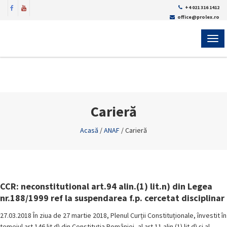
+4 021 316 1412
office@prolex.ro
MEN
Carieră
Acasă
/
ANAF
/
Carieră
CCR: neconstitutional art.94 alin.(1) lit.n) din Legea
nr.188/1999 ref la suspendarea f.p. cercetat disciplinar
27.03.2018 În ziua de 27 martie 2018, Plenul Curții Constituționale, învestit în
temeiul art.146 lit.d) din Constituția României, al art.11 alin.(1) lit.d) și al