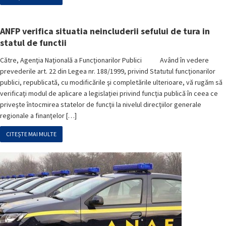
ANFP verifica situatia neincluderii sefului de tura in
statul de functii
Către, Agenţia Naţională a Funcţionarilor Publici Având în vedere
prevederile art. 22 din Legea nr. 188/1999, privind Statutul funcţionarilor
publici, republicată, cu modificările şi completările ulterioare, vă rugăm să
verificaţi modul de aplicare a legislaţiei privind funcţia publică în ceea ce
priveşte întocmirea statelor de funcţii la nivelul direcţiilor generale
regionale a finanţelor […]
CITEȘTE MAI MULTE