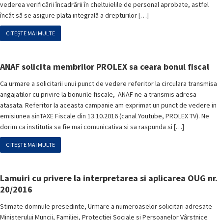
vederea verificării încadrării în cheltuielile de personal aprobate, astfel
încât să se asigure plata integrală a drepturilor […]
CITEȘTE MAI MULTE
ANAF solicita membrilor PROLEX sa ceara bonul fiscal
Ca urmare a solicitarii unui punct de vedere referitor la circulara transmisa
angajatilor cu privire la bonurile fiscale, ANAF ne-a transmis adresa
atasata. Referitor la aceasta campanie am exprimat un punct de vedere in
emisiunea sinTAXE Fiscale din 13.10.2016 (canal Youtube, PROLEX TV). Ne
dorim ca institutia sa fie mai comunicativa si sa raspunda si […]
CITEȘTE MAI MULTE
Lamuiri cu privere la interpretarea si aplicarea OUG nr.
20/2016
Stimate domnule presedinte, Urmare a numeroaselor solicitari adresate
Ministerului Muncii, Familiei, Protectiei Sociale si Persoanelor Vârstnice