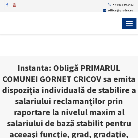
+4 021 316 1412
office@prolex.ro
MEN
Instanta: Obligă PRIMARUL
COMUNEI GORNET CRICOV sa emita
dispoziţia individuală de stabilire a
salariului reclamanţilor prin
raportare la nivelul maxim al
salariului de bază stabilit pentru
aceeaşi funcţie, grad, gradaţie,