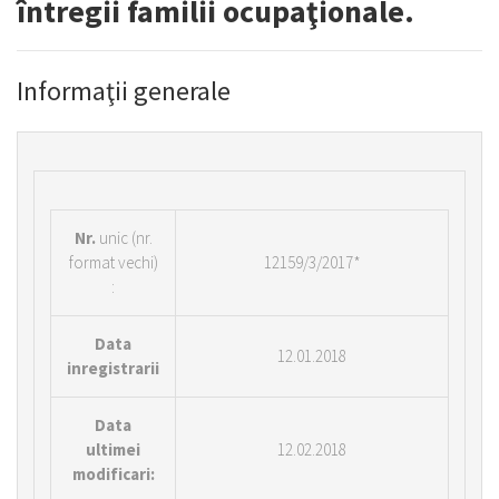
întregii familii ocupaţionale.
Informaţii generale
Nr.
unic (nr.
format vechi)
12159/3/2017*
:
Data
12.01.2018
inregistrarii
Data
ultimei
12.02.2018
modificari: