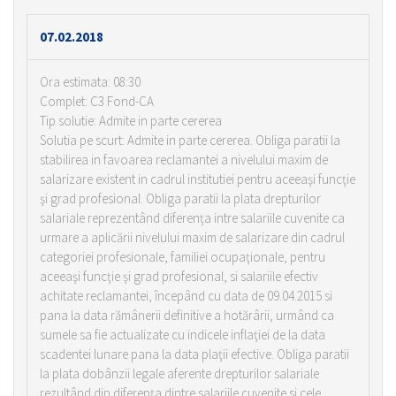
07.02.2018
Ora estimata: 08:30
Complet: C3 Fond-CA
Tip solutie: Admite in parte cererea
Solutia pe scurt: Admite in parte cererea. Obliga paratii la
stabilirea in favoarea reclamantei a nivelului maxim de
salarizare existent in cadrul institutiei pentru aceeaşi funcţie
şi grad profesional. Obliga paratii la plata drepturilor
salariale reprezentând diferenţa intre salariile cuvenite ca
urmare a aplicării nivelului maxim de salarizare din cadrul
categoriei profesionale, familiei ocupaţionale, pentru
aceeaşi funcţie şi grad profesional, si salariile efectiv
achitate reclamantei, începând cu data de 09.04.2015 si
pana la data rămânerii definitive a hotărârii, urmând ca
sumele sa fie actualizate cu indicele inflaţiei de la data
scadentei lunare pana la data plaţii efective. Obliga paratii
la plata dobânzii legale aferente drepturilor salariale
rezultând din diferenţa dintre salariile cuvenite si cele