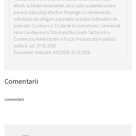
efectiv achitate reclamantei, de la data scadentei lunare
pana la data plaţii efective. Respinge ca neintemeiata
solicitarea de obligare a paratilor la plata cheltuielilor de
judecata. Cu recurs in 15 zile de la comunicare. Cererea de
recurs se depune la Tribunalul Bucuresti- Sectia a-II-a
Contencios Administrativ si Fiscal. Pronunţată in şedinţă
publică, azi, 07.02.2018.
Document: Hotarâre 670/2018 07.02.2018
Comentarii
comentarii