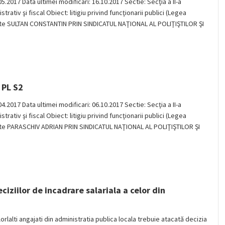
05.2017 Data ultimei modificari: 16.10.2017 Sectie: Secţia a II-a
ativ şi fiscal Obiect: litigiu privind funcţionarii publici (Legea
arte SULTAN CONSTANTIN PRIN SINDICATUL NAŢIONAL AL POLIŢIŞTILOR ŞI
 PL S2
04.2017 Data ultimei modificari: 06.10.2017 Sectie: Secţia a II-a
ativ şi fiscal Obiect: litigiu privind funcţionarii publici (Legea
rte PARASCHIV ADRIAN PRIN SINDICATUL NAŢIONAL AL POLIŢIŞTILOR ŞI
iziilor de incadrare salariala a celor din
elorlalti angajati din administratia publica locala trebuie atacată decizia