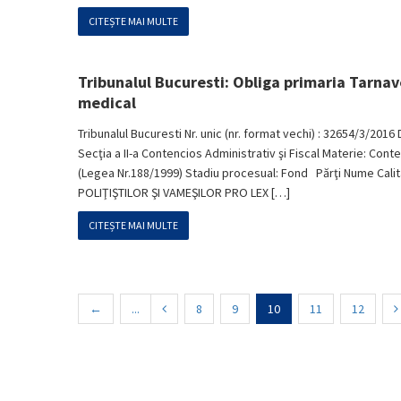
CITEȘTE MAI MULTE
Tribunalul Bucuresti: Obliga primaria Tarnav
medical
Tribunalul Bucuresti Nr. unic (nr. format vechi) : 32654/3/2016 
Secţia a II-a Contencios Administrativ şi Fiscal Materie: Contenc
(Legea Nr.188/1999) Stadiu procesual: Fond Părţi Nume Cal
POLIŢIŞTILOR ŞI VAMEŞILOR PRO LEX […]
CITEȘTE MAI MULTE
←
...
8
9
10
11
12