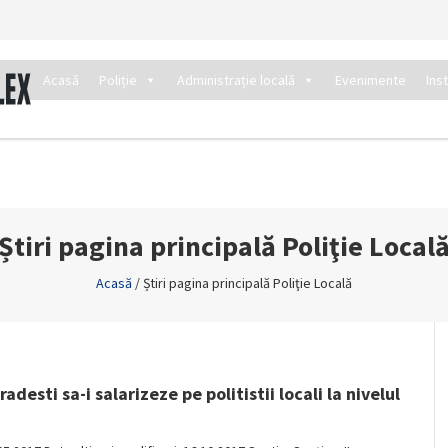
Acasă
Poliție
Administrație locală
Evenimente
Ins
Știri pagina principală Poliţie Local
Acasă
/
Știri pagina principală Poliţie Locală
desti sa-i salarizeze pe politistii locali la nivelul