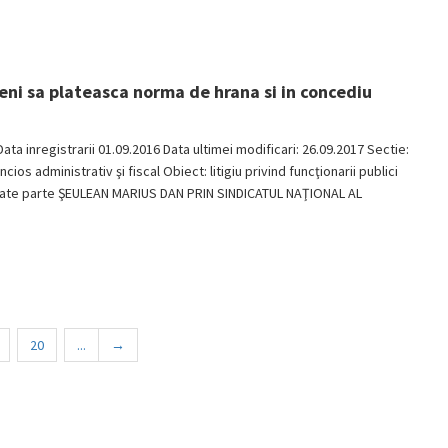
eni sa plateasca norma de hrana si in concediu
Data inregistrarii 01.09.2016 Data ultimei modificari: 26.09.2017 Sectie:
ios administrativ şi fiscal Obiect: litigiu privind funcţionarii publici
itate parte ŞEULEAN MARIUS DAN PRIN SINDICATUL NAŢIONAL AL
20
...
→