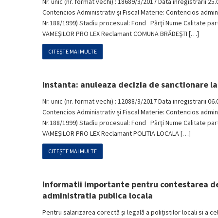
Nr. unic (nr. format vechi) : 18689/3/2017 Data inregistrarii 25.
Contencios Administrativ şi Fiscal Materie: Contencios administr
Nr.188/1999) Stadiu procesual: Fond Părţi Nume Calitate p
VAMEŞILOR PRO LEX Reclamant COMUNA BRĂDEŞTI […]
CITEȘTE MAI MULTE
Instanta: anuleaza decizia de sanctionare la
Nr. unic (nr. format vechi) : 12088/3/2017 Data inregistrarii 06.
Contencios Administrativ şi Fiscal Materie: Contencios administr
Nr.188/1999) Stadiu procesual: Fond Părţi Nume Calitate pa
VAMEŞILOR PRO LEX Reclamant POLITIA LOCALA […]
CITEȘTE MAI MULTE
Informatii importante pentru contestarea dec
administratia publica locala
Pentru salarizarea corectă și legală a polițistilor locali si a c