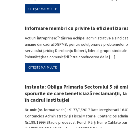
CITEȘTE MAI MULTE
Informare membri cu privire la eficientizarea 
Acţiuni întreprinse: Întărirea echipei administrative a sindica
umane din cadrul DGPMB, pentru soluţionarea problemelor prof
serviciului juridic; Dorobanţu Robert, lider al grupei sindicale
îmbunătăţirea comunicării între conducerea de la […]
CITEȘTE MAI MULTE
Instanta: Obliga Primaria Sectorului 5 să emi
sporurile de care beneficiază reclamanţii, la
în cadrul instituţiei
Nr. unic (nr. format vechi) : 9177/3/2017 Data inregistrarii 16.0
Contencios Administrativ şi Fiscal Materie: Contencios administr
Nr.188/1999) Stadiu procesual: Fond Părţi Nume Calitate p