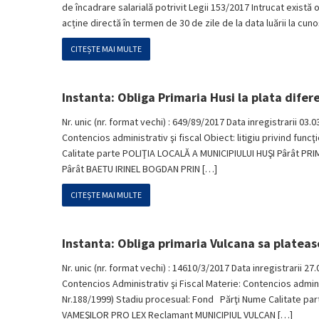
de încadrare salarială potrivit Legii 153/2017 Intrucat există
acține directă în termen de 30 de zile de la data luării la cuno
CITEȘTE MAI MULTE
Instanta: Obliga Primaria Husi la plata dife
Nr. unic (nr. format vechi) : 649/89/2017 Data inregistrarii 03.
Contencios administrativ şi fiscal Obiect: litigiu privind fun
Calitate parte POLIŢIA LOCALĂ A MUNICIPIULUI HUŞI Pârât PRI
Pârât BAETU IRINEL BOGDAN PRIN […]
CITEȘTE MAI MULTE
Instanta: Obliga primaria Vulcana sa platea
Nr. unic (nr. format vechi) : 14610/3/2017 Data inregistrarii 27.
Contencios Administrativ şi Fiscal Materie: Contencios administr
Nr.188/1999) Stadiu procesual: Fond Părţi Nume Calitate pa
VAMEŞILOR PRO LEX Reclamant MUNICIPIUL VULCAN […]