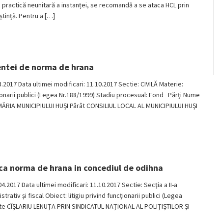
 o practică neunitară a instanței, se recomandă a se ataca HCL prin
ștință. Pentru a […]
rentei de norma de hrana
03.2017 Data ultimei modificari: 11.10.2017 Sectie: CIVILĂ Materie:
cţionarii publici (Legea Nr.188/1999) Stadiu procesual: Fond Părţi Nume
MĂRIA MUNICIPIULUI HUŞI Pârât CONSILIUL LOCAL AL MUNICIPIULUI HUŞI
sca norma de hrana in concediul de odihna
04.2017 Data ultimei modificari: 11.10.2017 Sectie: Secţia a II-a
ativ şi fiscal Obiect: litigiu privind funcţionarii publici (Legea
rte CÎŞLARIU LENUŢA PRIN SINDICATUL NAŢIONAL AL POLIŢIŞTILOR ŞI