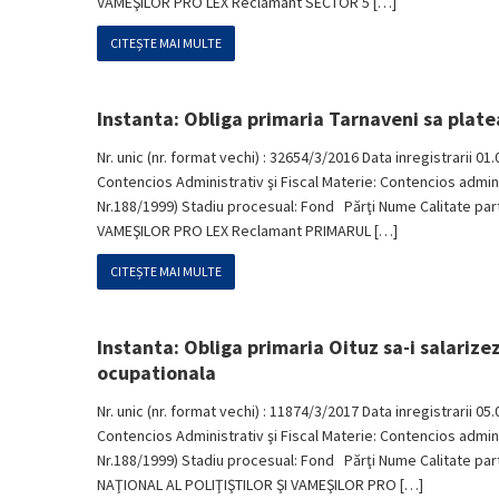
VAMEŞILOR PRO LEX Reclamant SECTOR 5 […]
CITEȘTE MAI MULTE
Instanta: Obliga primaria Tarnaveni sa plat
Nr. unic (nr. format vechi) : 32654/3/2016 Data inregistrarii 01.
Contencios Administrativ şi Fiscal Materie: Contencios administr
Nr.188/1999) Stadiu procesual: Fond Părţi Nume Calitate p
VAMEŞILOR PRO LEX Reclamant PRIMARUL […]
CITEȘTE MAI MULTE
Instanta: Obliga primaria Oituz sa-i salarize
ocupationala
Nr. unic (nr. format vechi) : 11874/3/2017 Data inregistrarii 05.
Contencios Administrativ şi Fiscal Materie: Contencios administr
Nr.188/1999) Stadiu procesual: Fond Părţi Nume Calitate pa
NAŢIONAL AL POLIŢIŞTILOR ŞI VAMEŞILOR PRO […]