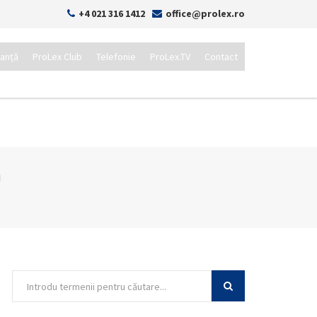
+4 021 316 1412
office@prolex.ro
tanță
ProLex Club
Telefonie
ProLex.TV
Contact
ă