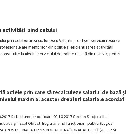
activităţii sindicatului
tului prin colaborarea cu: Ionescu Valentin, fost şef serviciu resurse
esionale ale membrilor din poliţie şi eficientizarea activităţii
 constituite la nivelul Serviciului de Poliţie Canină din DGPMB, pentru
tă actele prin care să recalculeze salariul de bază şi
 nivelul maxim al acestor drepturi salariale acordat
3.2017 Data ultimei modificari: 08.10.2017 Sectie: Secţia a II-a
ativ şi fiscal Obiect: litigiu privind funcţionarii publici (Legea
arte APOSTOL NADIA PRIN SINDICATUL NAŢIONAL AL POLIŢIŞTILOR ŞI