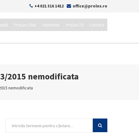
+4 021 316 1412
office@prolex.ro
tanță
ProLex Club
Telefonie
ProLex.TV
Contact
223/2015 nemodificata
/2015 nemodificata