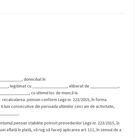
________, domiciliat în
_, legitimat cu ________________, eliberat de _____________,
_______________, cu ultimul loc de muncă la
ecalcularea pensiei conform Legii nr. 223/2015, în forma
 luni consecutive din perioada ultimilor cinci ani de activitate,
_________.
ntumul pensiei stabilite potrivit prevederilor Legii nr. 223/2015, în
 aflată în plată, vă rog să faceţi aplicarea art. 111, în sensul de a