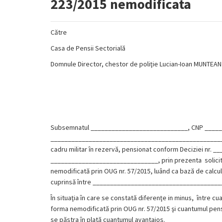
223/2015 nemodificata
Către
Casa de Pensii Sectorială
Domnule Director, chestor de poliţie Lucian-Ioan MUNTEAN
Subsemnatul ____________________________, CNP _______
____________________________________________________
cadru militar în rezervă, pensionat conform Deciziei nr. _
_______________________________, prin prezenta solicit r
nemodificată prin OUG nr. 57/2015, luând ca bază de calcul 6
cuprinsă între _____________________________________
În situaţia în care se constată diferenţe in minus, între cua
forma nemodificată prin OUG nr. 57/2015 şi cuantumul pensiei
se păstra în plată cuantumul avantajos.