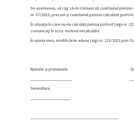
De asemenea, vă rog să-mi comunicaţi cuantumul pensiei ca
nr. 57/2015, precum şi cuantumul pensiei calculate potrivit L
În situaţia în care nu-mi calculaţi pensia potrivit Legii nr.
comunicaţi în scris motivul necalculării.
În opinia mea, modificările aduse Legii nr. 223/2015 prin OU
Numele şi prenumele Da
____________________ _______
Semnătura
___________________
__________________________________________