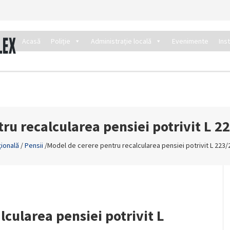
Acasă
Poliție
Administrație locală
Evenimente
Ins
ru recalcularea pensiei potrivit L 
ţională
/
Pensii
/
Model de cerere pentru recalcularea pensiei potrivit L 223
cularea pensiei potrivit L