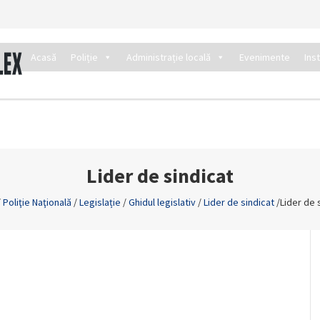
Acasă
Poliție
Administrație locală
Evenimente
Ins
Lider de sindicat
/
Poliţie Naţională
/
Legislație
/
Ghidul legislativ
/
Lider de sindicat
/
Lider de 