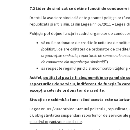
7.2 Lider de sindicat ce detine functii de conducere i
Dreptul la asociere sindicală este garantat poliţiştilor (fun
republicată şi art. 3 alin. 1) din Legea nr. 62/2011 – Legea 
Poliţiştii pot deţine funcţii în cadrul organelor de conduce
să nu fie ordonator de credite în unitatea de poliţie 
(
politistul ce are calitatea de ordonator de credite
organizaţiile sindicale, raporturile de
serviciu
ale aces
de conducere din organizaţia sindicală
”)
să respecte regimul juridic al incompatibilităţilor şi 
Astfel,
poliţistul poate fi ales/numit în organul de c
raporturilor de serviciu, indiferent de funcţia în ca
excepţia celei de ordonator de credite
.
Situaţia se schimbă atunci când acesta este salariza
Legea nr. 360/2002 privind Statutul polistului, republicata, 
c),
obligativitatea suspendarii raporturilor de serviciu ale 
in cadrul organizatiei sindicale
.