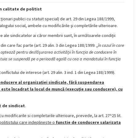
n calitate de politist
cţionari publici cu statuit special) de art. 29 din Legea 188/1999,
dialogului social, ambele cu modificările şi completările ulterioare.
re ale sindicatelor ai căror membrii sunt, în următoarele condiţii:
din care fac parte (art. 29 alin. 3 din Legea 188/1999: „
în cazul în care
) optează pentru desfăşurarea activităţii în funcţia de conducere în
tuia se suspendă pe o perioadă egală cu cea a mandatului în funcţia
conflictului de interese (art. 29 alin. 3 ind. 1 din Legea 188/1999).
onducere al organizaţiei sindicale, fără suspendarea
re este încadrat la locul de muncă (execuţie sau conducere), cu
t de sindicat
.
cu modificarile si completarile ulterioare, prevede, la art. 27^25 lit.
politistului care indeplineste o
functie de conducere
salarizata