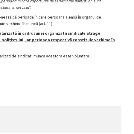
„
perioada in care raporturile de serviciu ale politistilor sunt
echime in serviciu
”.
onează că perioada în care persoana aleasă în organul de
uie vechime în muncă (art. 11).
alarizată în cadrul unei organizatii sindicale atrage
poliţistului, iar perioada respectivă constituie vechime în
larizati de sindicat, munca acestora este voluntara.