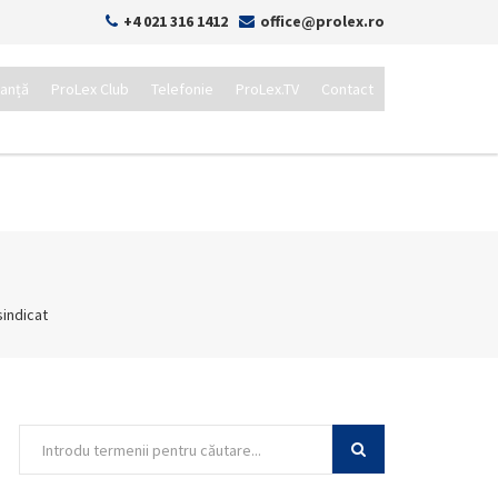
+4 021 316 1412
office@prolex.ro
tanță
ProLex Club
Telefonie
ProLex.TV
Contact
sindicat