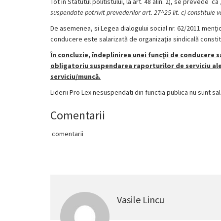
Tot in Statutul politistului, la art. 48 alin. 2), se prevede ca 
suspendate potrivit prevederilor art. 27^25 lit. c) constituie v
De asemenea, si Legea dialogului social nr. 62/2011 menţi
conducere este salarizată de organizaţia sindicală constit
În concluzie, îndeplinirea unei funcţii de conducere s
obligatoriu suspendarea raporturilor de serviciu ale 
serviciu/muncă.
Liderii Pro Lex nesuspendati din functia publica nu sunt sa
Comentarii
comentarii
Vasile Lincu