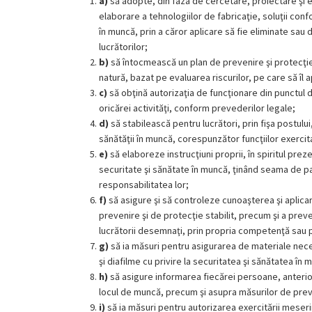
a)
să adopte, din faza de cercetare, proiectare şi 
elaborare a tehnologiilor de fabricaţie, soluţii con
în muncă, prin a căror aplicare să fie eliminate sau
lucrătorilor;
b)
să întocmească un plan de prevenire şi protecţie
natură, bazat pe evaluarea riscurilor, pe care să îl 
c)
să obţină autorizaţia de funcţionare din punctul d
oricărei activităţi, conform prevederilor legale;
d)
să stabilească pentru lucrători, prin fişa postului,
sănătăţii în muncă, corespunzător funcţiilor exercit
e)
să elaboreze instrucţiuni proprii, în spiritul pre
securitate şi sănătate în muncă, ţinând seama de parti
responsabilitatea lor;
f)
să asigure şi să controleze cunoaşterea şi aplicar
prevenire şi de protecţie stabilit, precum şi a preved
lucrătorii desemnaţi, prin propria competenţă sau p
g)
să ia măsuri pentru asigurarea de materiale necesare
şi diafilme cu privire la securitatea şi sănătatea în 
h)
să asigure informarea fiecărei persoane, anterior
locul de muncă, precum şi asupra măsurilor de prev
i)
să ia măsuri pentru autorizarea exercitării meserii