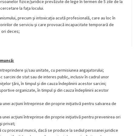
ersoanelor fizice/juridice prevăzute de lege în termen de 5 zile de la
cercetare la faţa locului.
ismului, precum şi intoxicaţia acută profesională, care au loc în
toririlor de serviciu şi care provoacă incapacitate temporară de
e ori deces;
 muncă:
 întreprindere şi/sau unitate, cu permisiunea angajatorului;
sarcini de stat sau de interes public, inclusiv în cadrul unor
iţelor ţării, în timpul şi din cauza îndeplinirii acestor sarcini;
 sportive organizate, în timpul şi din cauza îndeplinirii acestor
unei acţiuni întreprinse din proprie iniţiativă pentru salvarea de
unei acţiuni întreprinse din proprie iniţiativă pentru prevenirea ori
i privat;
ă cu procesul muncii, dacă se produce la sediul persoanei juridice