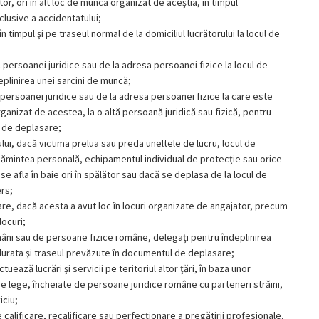
or, ori în alt loc de muncă organizat de aceştia, în timpul
lusive a accidentatului;
timpul şi pe traseul normal de la domiciliul lucrătorului la locul de
l persoanei juridice sau de la adresa persoanei fizice la locul de
eplinirea unei sarcini de muncă;
l persoanei juridice sau de la adresa persoanei fizice la care este
rganizat de acestea, la o altă persoană juridică sau fizică, pentru
ă de deplasare;
lui, dacă victima prelua sau preda uneltele de lucru, locul de
cămintea personală, echipamentul individual de protecţie sau orice
e afla în baie ori în spălător sau dacă se deplasa de la locul de
ers;
re, dacă acesta a avut loc în locuri organizate de angajator, precum
locuri;
omâni sau de persoane fizice române, delegaţi pentru îndeplinirea
pe durata şi traseul prevăzute în documentul de deplasare;
ează lucrări şi servicii pe teritoriul altor ţări, în baza unor
de lege, încheiate de persoane juridice române cu parteneri străini,
iciu;
calificare, recalificare sau perfecţionare a pregătirii profesionale,