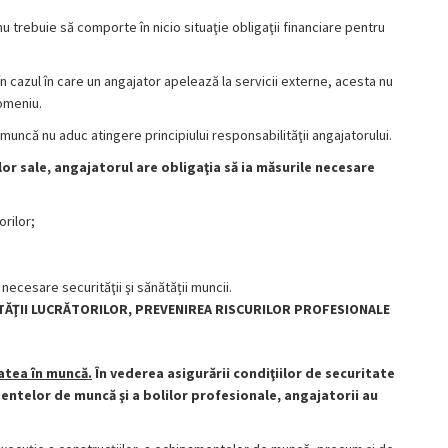
u trebuie să comporte în nicio situaţie obligaţii financiare pentru
În cazul în care un angajator apelează la servicii externe, acesta nu
omeniu.
în muncă nu aduc atingere principiului responsabilităţii angajatorului.
lor sale, angajatorul are obligaţia să ia măsurile necesare
orilor;
necesare securităţii şi sănătății muncii.
ĂTĂŢII LUCRĂTORILOR, PREVENIREA RISCURILOR PROFESIONALE
atea în muncă.
În vederea asigurării condiţiilor de securitate
dentelor de muncă şi a bolilor profesionale, angajatorii au