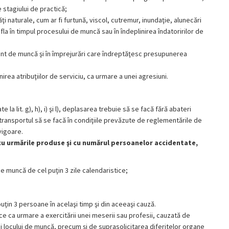
e stagiului de practică;
naturale, cum ar fi furtună, viscol, cutremur, inundaţie, alunecări
la în timpul procesului de muncă sau în îndeplinirea îndatoririlor de
dent de muncă şi în împrejurări care îndreptăţesc presupunerea
irea atribuţiilor de serviciu, ca urmare a unei agresiuni.
te la lit. g), h), i) şi l), deplasarea trebuie să se facă fără abateri
 transportul să se facă în condiţiile prevăzute de reglementările de
vigoare.
 cu urmările produse şi cu numărul persoanelor accidentate,
muncă de cel puţin 3 zile calendaristice;
ţin 3 persoane în acelaşi timp şi din aceeaşi cauză.
e ca urmare a exercitării unei meserii sau profesii, cauzată de
tici locului de muncă, precum şi de suprasolicitarea diferitelor organe