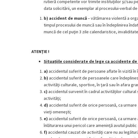
rutieră competente vor trimite instituţiilor şi/sau p
data solicitării, un exemplar al procesului-verbal de 
b)
accident de muncă
– vătămarea violentă a organ
timpul procesului de muncă sau în îndeplinirea înda
muncă de cel puţin 3 zile calendaristice, invaliditat
ATENȚIE !
Situațiile considerate de lege ca accidente de
a)
accidentul suferit de persoane aflate în vizită în
b)
accidentul suferit de persoanele care îndeplinesc 
activităţi culturale, sportive, în ţară sau în afara gran
c)
accidentul survenit în cadrul activităţilor cultural
activităţi;
d)
accidentul suferit de orice persoană, ca urmare a 
vieţi omeneşti;
e)
accidentul suferit de orice persoană, ca urmare a 
înlăturarea unui pericol care ameninţă avutul public ş
f)
accidentul cauzat de activităţi care nu au legătur