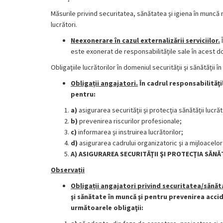
Măsurile privind securitatea, sănătatea şi igiena în muncă n
lucrători.
Neexonerare în cazul externalizării serviciilor.
este exonerat de responsabilităţile sale în acest d
Obligaţiile lucrătorilor în domeniul securităţii şi sănătăţii 
Obligații angajatori.
În cadrul responsabilităţi
pentru:
a)
asigurarea securităţii şi protecţia sănătăţii lucrăt
b)
prevenirea riscurilor profesionale;
c)
informarea şi instruirea lucrătorilor;
d)
asigurarea cadrului organizatoric şi a mijloacelor 
A) ASIGURAREA SECURITĂŢII ŞI PROTECŢIA SĂN
Observații
Obligații angajatori privind securitatea/sănăt
şi sănătate în muncă şi pentru prevenirea acci
următoarele obligaţii: