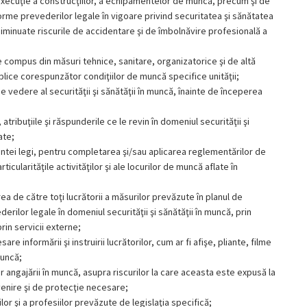
execuţie a construcţiilor, a echipamentelor de muncă, precum şi de
forme prevederilor legale în vigoare privind securitatea şi sănătatea
 diminuate riscurile de accidentare şi de îmbolnăvire profesională a
 compus din măsuri tehnice, sanitare, organizatorice şi de altă
aplice corespunzător condiţiilor de muncă specifice unităţii;
e vedere al securităţii şi sănătăţii în muncă, înainte de începerea
 atribuţiile şi răspunderile ce le revin în domeniul securităţii şi
ate;
zentei legi, pentru completarea şi/sau aplicarea reglementărilor de
cularităţile activităţilor şi ale locurilor de muncă aflate în
ea de către toţi lucrătorii a măsurilor prevăzute în planul de
erilor legale în domeniul securităţii şi sănătăţii în muncă, prin
rin servicii externe;
 informării şi instruirii lucrătorilor, cum ar fi afişe, pliante, filme
muncă;
 angajării în muncă, asupra riscurilor la care aceasta este expusă la
enire şi de protecţie necesare;
lor şi a profesiilor prevăzute de legislaţia specifică;