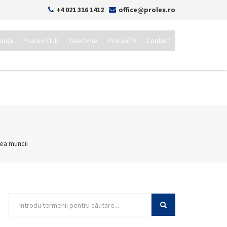
+4 021 316 1412
office@prolex.ro
tanță
ProLex Club
Telefonie
ProLex.TV
Contact
ea muncii