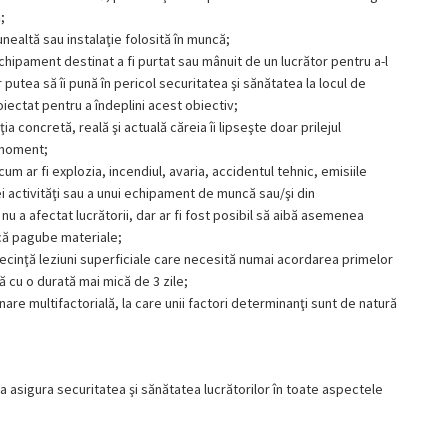
;
nealtă sau instalaţie folosită în muncă;
chipament destinat a fi purtat sau mânuit de un lucrător pentru a-l
 putea să îi pună în pericol securitatea şi sănătatea la locul de
ectat pentru a îndeplini acest obiectiv;
ţia concretă, reală şi actuală căreia îi lipseşte doar prilejul
 moment;
cum ar fi explozia, incendiul, avaria, accidentul tehnic, emisiile
i activităţi sau a unui echipament de muncă sau/şi din
 a afectat lucrătorii, dar ar fi fost posibil să aibă asemenea
ducă pagube materiale;
cinţă leziuni superficiale care necesită numai acordarea primelor
ă cu o durată mai mică de 3 zile;
are multifactorială, la care unii factori determinanţi sunt de natură
 a asigura securitatea şi sănătatea lucrătorilor în toate aspectele