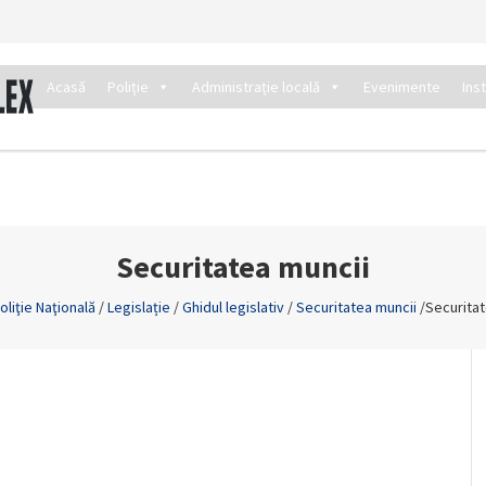
Acasă
Poliție
Administrație locală
Evenimente
Ins
Securitatea muncii
oliţie Naţională
/
Legislație
/
Ghidul legislativ
/
Securitatea muncii
/
Securitat