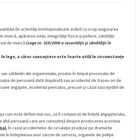
amblul de activităţi instituţionalizate având ca scop asigurarea
muncă, apărarea vieţii, integrităţii fizice şi psihice, sănătăţii
ocesul de muncă
(
Lege nr. 319/2006 a securităţii şi sănătăţii în
 în lege, a căror cunoaștere este foarte utilă în circumstanțe
 sau vătămări ale organismului, produs în timpul procesului de
 situaţia de persoană dată dispărută sau accidentul de traseu ori de
ersoane angajate, incidentul periculos, precum şi cazul susceptibil de
a cum este definit mai sus, va fi comunicat de îndată angajatorului,
ce altă persoană care are cunoştinţă despre producerea acestuia.
bal.
În cazul accidentelor de circulaţie produse pe drumurile
ate în îndeplinirea unor sarcini de serviciu, organele de poliţie