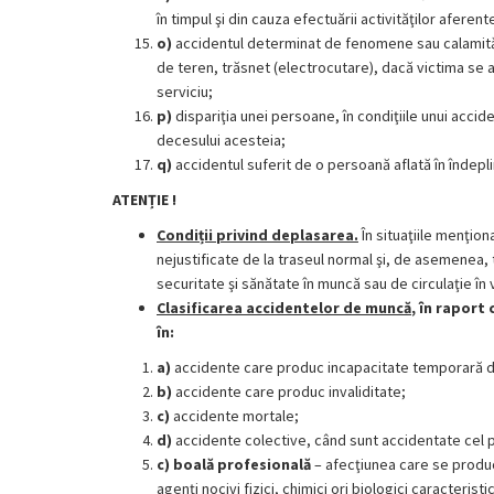
în timpul şi din cauza efectuării activităţilor aferent
o)
accidentul determinat de fenomene sau calamităţi 
de teren, trăsnet (electrocutare), dacă victima se af
serviciu;
p)
dispariţia unei persoane, în condiţiile unui acci
decesului acesteia;
q)
accidentul suferit de o persoană aflată în îndeplin
ATENȚIE !
Condiții privind deplasarea.
În situaţiile menţiona
nejustificate de la traseul normal şi, de asemenea,
securitate şi sănătate în muncă sau de circulaţie în 
Clasificarea accidentelor de muncă
, în raport
în:
a)
accidente care produc incapacitate temporară de 
b)
accidente care produc invaliditate;
c)
accidente mortale;
d)
accidente colective, când sunt accidentate cel pu
c)
boală profesională
– afecţiunea care se produc
agenţi nocivi fizici, chimici ori biologici caracteris