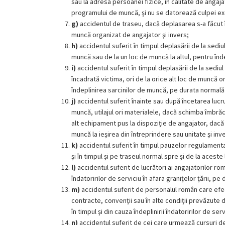
sau la adresa persoanei fizice, în calitate de angajat
programului de muncă, şi nu se datorează culpei exc
g)
accidentul de traseu, dacă deplasarea s-a făcut în 
muncă organizat de angajator şi invers;
h)
accidentul suferit în timpul deplasării de la sediu
muncă sau de la un loc de muncă la altul, pentru înd
i)
accidentul suferit în timpul deplasării de la sediu
încadrată victima, ori de la orice alt loc de muncă o
îndeplinirea sarcinilor de muncă, pe durata normal
j)
accidentul suferit înainte sau după încetarea lucru
muncă, utilajul ori materialele, dacă schimba îmbră
alt echipament pus la dispoziţie de angajator, dacă s
muncă la ieşirea din întreprindere sau unitate şi inv
k)
accidentul suferit în timpul pauzelor regulamenta
şi în timpul şi pe traseul normal spre şi de la aceste 
l)
accidentul suferit de lucrători ai angajatorilor r
îndatoririlor de serviciu în afara graniţelor ţării, 
m)
accidentul suferit de personalul român care efectu
contracte, convenţii sau în alte condiţii prevăzute 
în timpul şi din cauza îndeplinirii îndatoririlor de serv
n)
accidentul suferit de cei care urmează cursuri de 