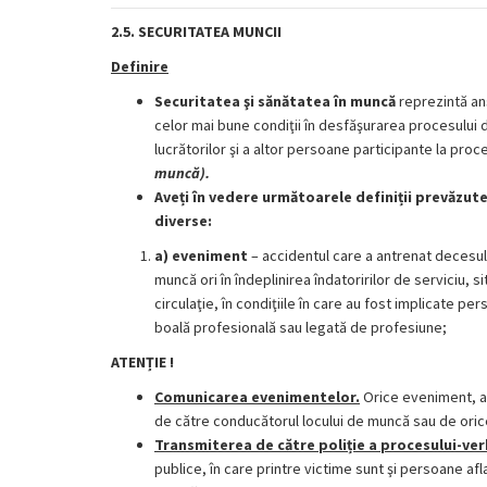
2.5. SECURITATEA MUNCII
Definire
Securitatea şi sănătatea în muncă
reprezintă ans
celor mai bune condiţii în desfăşurarea procesului de 
lucrătorilor şi a altor persoane participante la pr
muncă).
Aveți în vedere următoarele definiții prevăzute
diverse:
a)
eveniment
– accidentul care a antrenat decesul
muncă ori în îndeplinirea îndatoririlor de serviciu,
circulaţie, în condiţiile în care au fost implicate p
boală profesională sau legată de profesiune;
ATENȚIE !
Comunicarea evenimentelor.
Orice eveniment, aş
de către conducătorul locului de muncă sau de ori
Transmiterea de către poliție a procesului-ver
publice, în care printre victime sunt şi persoane afl