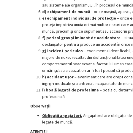
sau sisteme ale organismului, în procesul de muncă
d)
echipament de muncă
– orice maşină, aparat, u
e)
echipament individual de protecţie
– orice e
proteja împotriva unuia ori mai multor riscuri care ar
muncă, precum şi orice supliment sau accesoriu proi
f)
pericol grav şi iminent de accidentare
– situa
declanşator pentru a produce un accident în orice
g)
incident periculos
– evenimentul identificabil, 
majore de noxe, rezultat din disfuncţionalitatea une
comportamentul neadecvat al factorului uman care nu
urmări şi/sau a cauzat ori ar fi fost posibil să pro
h)
accident uşor
– eveniment care are drept conse
îngrijiri medicale şi a antrenat incapacitate de munc
i)
boală legată de profesiune
– boala cu determin
profesională.
Observații
Obligații angajatori.
Angajatorul are obligaţia de
legate de muncă.
ATENȚIE !