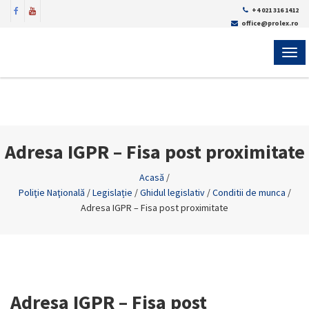
+4 021 316 1412
office@prolex.ro
MEN
Adresa IGPR – Fisa post proximitate
Acasă
/
Poliţie Naţională
/
Legislație
/
Ghidul legislativ
/
Conditii de munca
/
Adresa IGPR – Fisa post proximitate
Adresa IGPR – Fisa post