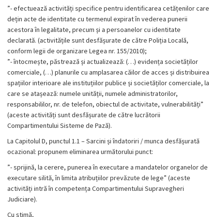
”- efectuează activități specifice pentru identificarea cetățenilor care
dețin acte de identitate cu termenul expirat în vederea punerii
acestora în legalitate, precum și a persoanelor cu identitate
declarată. (activitățile sunt desfășurate de către Poliția Locală,
conform legii de organizare Legea nr. 155/2010);
”- întocmește, păstrează și actualizează: (…) evidența societăților
comerciale, (…) planurile cu amplasarea căilor de acces și distribuirea
spațiilor interioare ale instituțiilor publice și societăților comerciale, la
care se atașează: numele unității, numele administratorilor,
responsabililor, nr. de telefon, obiectul de activitate, vulnerabilități”
(aceste activități sunt desfășurate de către lucrătorii
Compartimentului Sisteme de Pază).
La Capitolul D, punctul 1.1 – Sarcini și îndatoriri / munca desfășurată
ocazional: propunem eliminarea următorului punct:
”- sprijină, la cerere, punerea în executare a mandatelor organelor de
executare silită, în limita atribuțiilor prevăzute de lege” (aceste
activități intră în competența Compartimentului Supravegheri
Judiciare).
Cu stimă,