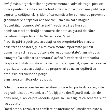
învățământ, organizațiilor neguvernamentale, administrației publice
locale pentru identificarea factorilor de risc privind ordinea publică și
siguranța cetățeanului și identificarea măsurilor comune de prevenire
și combatere a faptelor antisociale”. (am eliminat sintagma
”societăților comerciale” având în vedere că legătura cu
administratorii societăților comerciale este asigurată de către
lucrătorii Compartimentului Sisteme de Pază).
”- participări la ședințele asociațiilor de proprietari/locatari, la
solicitarea acestora, și la alte evenimente importante pentru
comunitatea din sectorul/ zona de responsabilitate”. (am introdus
sintagma ”la solicitarea acestora” având în vedere că este vorba
despre activități private unde se discută, în special, aspecte de ordin
organizatoric ale asociaților de proprietari ce nu au legătură cu
atribuțiile organelor de poliție).
eliminarea următoarelor atribuții:
”identificarea și consilierea cetățenilor care fac parte din categoriile
cu grad ridicat de victimizare” (polițiștii nu desfășoară activități de
consiliere, ci aplică prevederile legale sau se asigură că acestea sunt
respectate);
”medierea și rezolvarea conflictelor interumane” (medierea este o