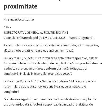
proximitate
Nr. 126235/02.10.2019
Către
INSPECTORATUL GENERAL AL POLIȚIEI ROMÂNE
Domnului chestor de poliție Liviu VASILESCU – inspector general
Referitor la fișa cadru pentru agenții de proximitate, vă comunicăm,
alăturat, observațiile noastre, după cum urmează:
La Capitolul C, punctul 2, reformularea activității respective, astfel:
Programul de lucru: în schimburi, de regulă 8 ore/zi cu posibilitatea de
a efectua ore suplimentare, conform planificării/dispoziției
conducerii, inclusiv în intervalul orar 22.00-06.00”.
La Capitolul D, punctul 1.1 – Sarcini și îndatoriri / Zilnice, propunem:
reformularea atribuțiilor corespunzătoare, cu următoarele
conținuturi:
”- stabilirea legăturii permanente cu administratorii asociațiilor de
proprietari/locatari, factorii responsabili din cadrul unităților de