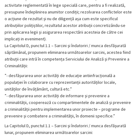
activitate reglementată în lege specială care, pentru a fi realizată,
presupune îndeplinirea anumitor condiții; rezolvarea conflictelor este
o acțiune de rezultat și nu de diligență așa cum este specificul
atribuțiilor polițiștilor, rezultatul acestor atribuții concretizându-se
prin aplicarea legii și asigurarea respectării acesteia de către cei
implicați in eveniment).
La Capitolul D, punctul 1.1 – Sarcini și îndatoriri / munca desfășurată
săptămânal, propunem eliminarea următoarelor sarcini, acestea fiind
atribuții care intră în competența Serviciului de Analiză și Prevenire a
Criminalității:
”- desfășurarea unor activități de educație antiinfracțională a
populației în colaborare cu reprezentanții autorităților locale,
unităților de învățământ, cultură etc.”
”- desfășurarea unor activități de informare și prevenire a
criminalității, cooperează cu compartimentele de analiză și prevenire
a criminalității pentru implementarea unor proiecte – programe de
prevenire și combatere a criminalității, în domenii specifice.”
La Capitolul D, punctul 1.1 – Sarcini și îndatoriri / munca desfășurată
lunar, propunem eliminarea următoarelor sarcini: