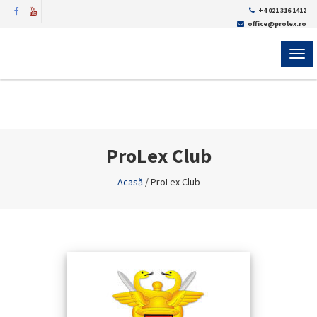
+4 021 316 1412
office@prolex.ro
MEN
ProLex Club
Acasă
/
ProLex Club