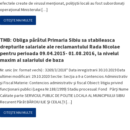
efectele create de virusul menționat, polițiștii locali au fost subordonați
operațional Ministerului […]
CITEȘTE MAI MULTE
TMB: Obliga pârâtul Primaria Sibiu sa stabileasca
drepturile salariale ale reclamantului Rada Nicolae
pentru perioada 09.04.2015- 01.08.2016, la nivelul
maxim al salariului de baza
Nr. unic (nr. format vechi) : 3269/3/2018* Data inregistrarii 30.10.2019 Data
ultimei modificari: 29.10.2020 Sectie: Secţia a II-a Contencios Administrativ
şi Fiscal Materie: Contencios administrativ şi fiscal Obiect: litigiu privind
funcţionarii publici (Legea Nr.188/1999) Stadiu procesual: Fond Părţi Nume
Calitate parte SERVICIUL PUBLIC DE POLITIE LOCALA AL MUNICIPIULUI SIBIU
Recurent Pârât BĂROIU ILIE ŞI CEILALŢI […]
CITEȘTE MAI MULTE