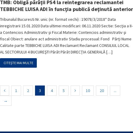
TMB: Obligă pârâţii PS4 la reintegrarea reclamantei
TEBBICHE LUISA ADI în funcţia publică deţinută anterior
Tribunalul Bucuresti Nr. unic (nr. format vechi) : 19078/3/2018* Data
inregistrarii 15.01.2020 Data ultimei modificari: 06.11.2020 Sectie: Secţia a II-
a Contencios Administrativ şi Fiscal Materie: Contencios administrativ şi
fiscal Obiect: anulare act administrativ Stadiu procesual: Fond Părţi Nume
Calitate parte TEBBICHE LUISA ADI Reclamant Reclamant CONSILIUL LOCAL
AL SECTORULUI 4 BUCUREŞTI Pârât Pârât DIRECŢIA GENERALĂ […]
CITEȘTE MAI MULTE
1
2
3
4
5
10
20
...
→