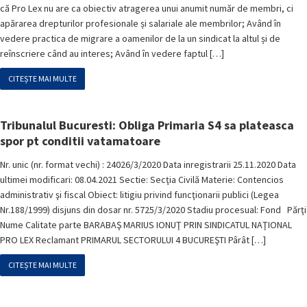
că Pro Lex nu are ca obiectiv atragerea unui anumit număr de membri, ci
apărarea drepturilor profesionale și salariale ale membrilor; Având în
vedere practica de migrare a oamenilor de la un sindicat la altul și de
reînscriere când au interes; Având în vedere faptul […]
CITEȘTE MAI MULTE
Tribunalul Bucuresti: Obliga Primaria S4 sa plateasca
spor pt conditii vatamatoare
Nr. unic (nr. format vechi) : 24026/3/2020 Data inregistrarii 25.11.2020 Data
ultimei modificari: 08.04.2021 Sectie: Secţia Civilă Materie: Contencios
administrativ şi fiscal Obiect: litigiu privind funcţionarii publici (Legea
Nr.188/1999) disjuns din dosar nr. 5725/3/2020 Stadiu procesual: Fond Părţi
Nume Calitate parte BARABAŞ MARIUS IONUŢ PRIN SINDICATUL NAŢIONAL
PRO LEX Reclamant PRIMARUL SECTORULUI 4 BUCUREŞTI Pârât […]
CITEȘTE MAI MULTE