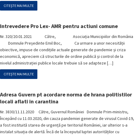
CITEȘTE MAI MULTE
Intrevedere Pro Lex- AMR pentru actiuni comune
Nr. 320/20.01.2021 Către, Asociația Municipiilor din România
Domnule Președinte Emil Boc, Ca urmare a unor necesității
obiective, impuse de condițiile actuale generate de pandemie și criza
economică, apreciem că structurile de ordine publică și control de la
nivelul administrației publice locale trebuie să se adapteze […]
CITEȘTE MAI MULTE
Adresa Guvern pt acordare norma de hrana politistilor
locali aflati in carantina
Nr. 3830/11.11.2020 Către, Guvernul României Domnule Prim-ministru,
Începând cu 11.03.2020, din cauza pandemiei generate de virusul Covid-19,
a fost instituită starea de urgență pe teritoriul României, iar ulterior s-a
instalat situația de alertă. Încă de la începutul luptei autorităților cu