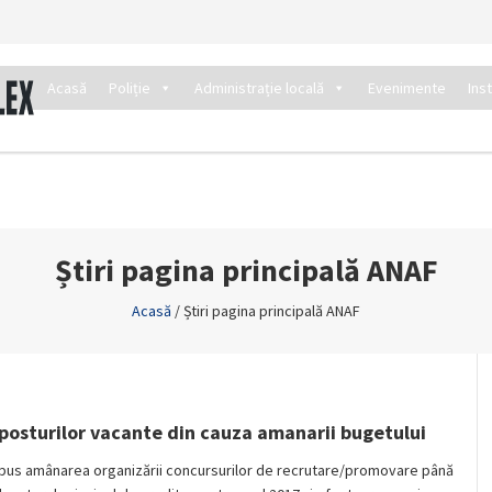
Acasă
Poliție
Administrație locală
Evenimente
Ins
Știri pagina principală ANAF
Acasă
/
Știri pagina principală ANAF
posturilor vacante din cauza amanarii bugetului
spus amânarea organizării concursurilor de recrutare/promovare până