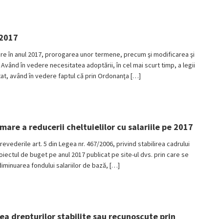
 2017
re în anul 2017, prorogarea unor termene, precum şi modificarea şi
vând în vedere necesitatea adoptării, în cel mai scurt timp, a legii
 stat, având în vedere faptul că prin Ordonanţa […]
mare a reducerii cheltuielilor cu salariile pe 2017
erile art. 5 din Legea nr. 467/2006, privind stabilirea cadrului
oiectul de buget pe anul 2017 publicat pe site-ul dvs. prin care se
diminuarea fondului salariilor de bază, […]
ea drepturilor stabilite sau recunoscute prin