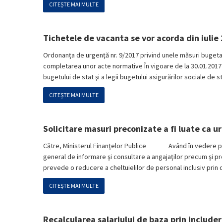
CITEȘTE MAI MULTE
Tichetele de vacanta se vor acorda din iulie
Ordonanţa de urgenţă nr. 9/2017 privind unele măsuri bugeta
completarea unor acte normative În vigoare de la 30.01.2017 A
bugetului de stat şi a legii bugetului asigurărilor sociale de
CITEȘTE MAI MULTE
Solicitare masuri preconizate a fi luate ca ur
Către, Ministerul Finanţelor Publice Având în vedere preved
general de informare şi consultare a angajaţilor precum şi pr
prevede o reducere a cheltuielilor de personal inclusiv prin 
CITEȘTE MAI MULTE
Recalcularea salariului de baza prin includer