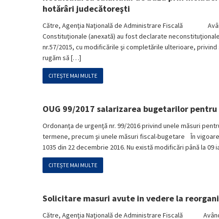
hotărâri judecătoreşti
Către, Agenţia Naţională de Administrare Fiscală Având în 
Constituţionale (anexată) au fost declarate neconstituţionale 
nr.57/2015, cu modificările şi completările ulterioare, privind 
rugăm să […]
CITEȘTE MAI MULTE
OUG 99/2017 salarizarea bugetarilor pentru
Ordonanţa de urgenţă nr. 99/2016 privind unele măsuri pentru
termene, precum şi unele măsuri fiscal-bugetare În vigoare d
1035 din 22 decembrie 2016. Nu există modificări până la 09 i
CITEȘTE MAI MULTE
Solicitare masuri avute in vedere la reorga
Către, Agenţia Naţională de Administrare Fiscală Având în 