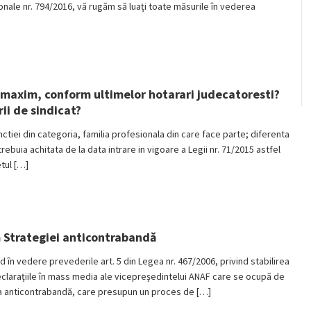
ionale nr. 794/2016, vă rugăm să luaţi toate măsurile în vederea
l maxim, conform ultimelor hotarari judecatoresti?
ii de sindicat?
nctiei din categoria, familia profesionala din care face parte; diferenta
 trebuia achitata de la data intrare in vigoare a Legii nr. 71/2015 astfel
etul […]
 Strategiei anticontrabandă
vedere prevederile art. 5 din Legea nr. 467/2006, privind stabilirea
declaraţiile în mass media ale vicepreşedintelui ANAF care se ocupă de
egia anticontrabandă, care presupun un proces de […]