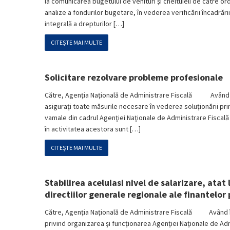
la comunicarea bugetului de venituri şi cheltuieli de către or
analize a fondurilor bugetare, în vederea verificării încadrări
integrală a drepturilor […]
CITEȘTE MAI MULTE
Solicitare rezolvare probleme profesionale
Către, Agenţia Naţională de Administrare Fiscală Având în 
asiguraţi toate măsurile necesare în vederea soluţionării prin
vamale din cadrul Agenţiei Naţionale de Administrare Fiscală 
în activitatea acestora sunt […]
CITEȘTE MAI MULTE
Stabilirea aceluiasi nivel de salarizare, atat 
directiilor generale regionale ale finantelor 
Către, Agenţia Naţională de Administrare Fiscală Având în 
privind organizarea şi funcţionarea Agenţiei Naţionale de Adm