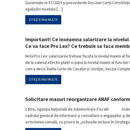
Guvernului nr.57/2015 şi prevederile Deciziei Curţii Constituţ
egalizării nivelului […]
CITEȘTE MAI MULTE
Important! Ce inseamna salarizare la nivelu
Ce va face Pro Lex? Ce trebuie sa faca membr
Nota Pro Lex: salarizarea trebuie facuta la nivelul maxim al fu
de la salariul efectiv platit si pana la nivelul maxim al functiei
cum a decis Înalta Curte de Casaţie şi Justiţie, Secţia Compl
CITEȘTE MAI MULTE
Solicitare masuri reorganizare ANAF conform
Către, Agenţia Naţională de Administrare Fiscală Având în 
cadrului general de informare şi consultare a angajaţilor şi 
activitatea vamală, cu privire la ,,măsurile incluse în Strat