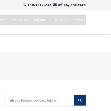
+4 021 316 1412
office@prolex.ro
tanță
ProLex Club
Telefonie
ProLex.TV
Contact