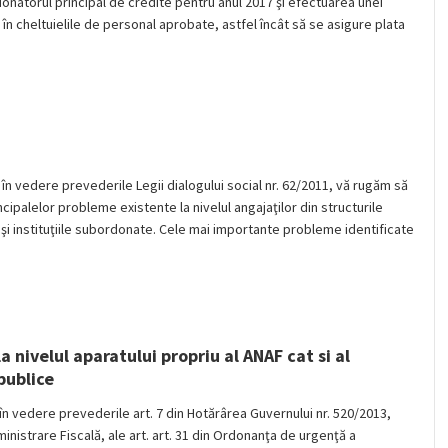
donatorul principal de credite pentru anul 2017 şi efectuarea unei
i în cheltuielile de personal aprobate, astfel încât să se asigure plata
vedere prevederile Legii dialogului social nr. 62/2011, vă rugăm să
cipalelor probleme existente la nivelul angajaţilor din structurile
şi instituţiile subordonate. Cele mai importante probleme identificate
la nivelul aparatului propriu al ANAF cat si al
publice
vedere prevederile art. 7 din Hotărârea Guvernului nr. 520/2013,
inistrare Fiscală, ale art. art. 31 din Ordonanţa de urgenţă a