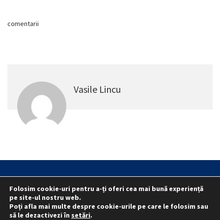
comentarii
Vasile Lincu
Statut
Reprezentativitate M.A.I.
Folosim cookie-uri pentru a-ți oferi cea mai bună experiență
Reprezentativitate I.G.P.R. și I.P.J.-uri
pe site-ul nostru web.
Poți afla mai multe despre cookie-urile pe care le folosim sau
Politica folosirii cookie-urilor
Politica de confidențialitate
să le dezactivezi în
setări
.