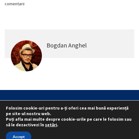
comentarii
Bogdan Anghel
Statut
Reprezentativitate M.A.I.
Folosim cookie-uri pentru a-ți oferi cea mai bună experiență
Reprezentativitate I.G.P.R. și I.P.J.-uri
pe site-ul nostru web.
Poți afla mai multe despre cookie-urile pe care le folosim sau
Politica folosirii cookie-urilor
Politica de confidențialitate
să le dezactivezi în
setări
.
© 2015 - 2022 S.N. PRO LEX.
Accept