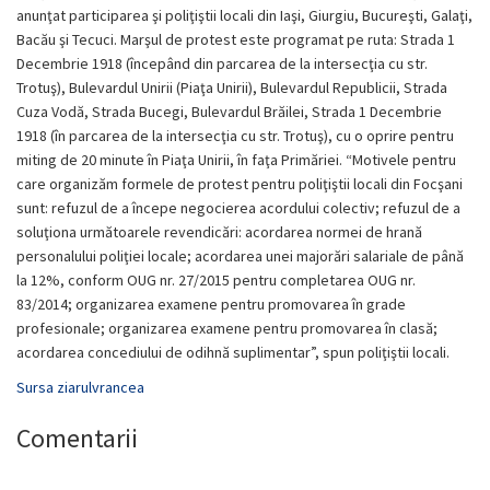
anunţat participarea şi poliţiştii locali din Iaşi, Giurgiu, Bucureşti, Galaţi,
Bacău şi Tecuci. Marşul de protest este programat pe ruta: Strada 1
Decembrie 1918 (începând din parcarea de la intersecţia cu str.
Trotuş), Bulevardul Unirii (Piaţa Unirii), Bulevardul Republicii, Strada
Cuza Vodă, Strada Bucegi, Bulevardul Brăilei, Strada 1 Decembrie
1918 (în parcarea de la intersecţia cu str. Trotuş), cu o oprire pentru
miting de 20 minute în Piaţa Unirii, în faţa Primăriei. “Motivele pentru
care organizăm formele de protest pentru poliţiştii locali din Focşani
sunt: refuzul de a începe negocierea acordului colectiv; refuzul de a
soluţiona următoarele revendicări: acordarea normei de hrană
personalului poliţiei locale; acordarea unei majorări salariale de până
la 12%, conform OUG nr. 27/2015 pentru completarea OUG nr.
83/2014; organizarea examene pentru promovarea în grade
profesionale; organizarea examene pentru promovarea în clasă;
acordarea concediului de odihnă suplimentar”, spun poliţiştii locali.
Sursa ziarulvrancea
Comentarii