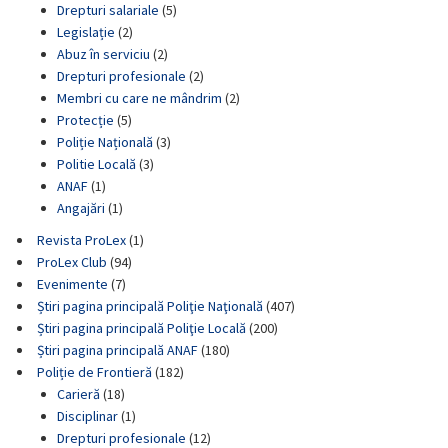
Drepturi salariale
(5)
Legislație
(2)
Abuz în serviciu
(2)
Drepturi profesionale
(2)
Membri cu care ne mândrim
(2)
Protecție
(5)
Poliție Națională
(3)
Politie Locală
(3)
ANAF
(1)
Angajări
(1)
Revista ProLex
(1)
ProLex Club
(94)
Evenimente
(7)
Știri pagina principală Poliţie Naţională
(407)
Știri pagina principală Poliţie Locală
(200)
Știri pagina principală ANAF
(180)
Poliție de Frontieră
(182)
Carieră
(18)
Disciplinar
(1)
Drepturi profesionale
(12)