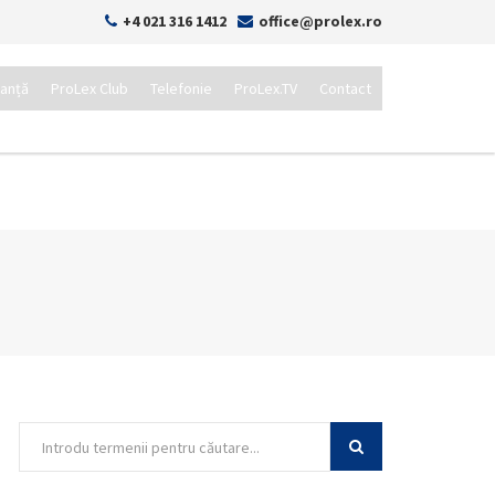
+4 021 316 1412
office@prolex.ro
tanță
ProLex Club
Telefonie
ProLex.TV
Contact