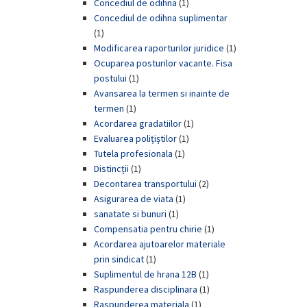
Concediul de odihna
(1)
Concediul de odihna suplimentar
(1)
Modificarea raporturilor juridice
(1)
Ocuparea posturilor vacante. Fisa
postului
(1)
Avansarea la termen si inainte de
termen
(1)
Acordarea gradatiilor
(1)
Evaluarea polițiștilor
(1)
Tutela profesionala
(1)
Distincții
(1)
Decontarea transportului
(2)
Asigurarea de viata
(1)
sanatate si bunuri
(1)
Compensatia pentru chirie
(1)
Acordarea ajutoarelor materiale
prin sindicat
(1)
Suplimentul de hrana 12B
(1)
Raspunderea disciplinara
(1)
Raspunderea materiala
(1)