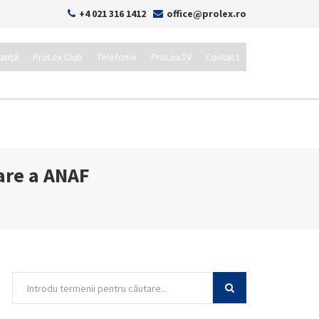
+4 021 316 1412
office@prolex.ro
tanță
ProLex Club
Telefonie
ProLex.TV
Contact
are a ANAF