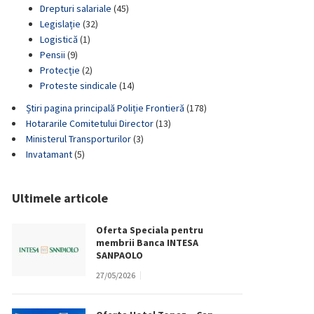
Drepturi salariale
(45)
Legislație
(32)
Logistică
(1)
Pensii
(9)
Protecție
(2)
Proteste sindicale
(14)
Știri pagina principală Poliție Frontieră
(178)
Hotararile Comitetului Director
(13)
Ministerul Transporturilor
(3)
Invatamant
(5)
Ultimele articole
Oferta Speciala pentru
membrii Banca INTESA
SANPAOLO
27/05/2026