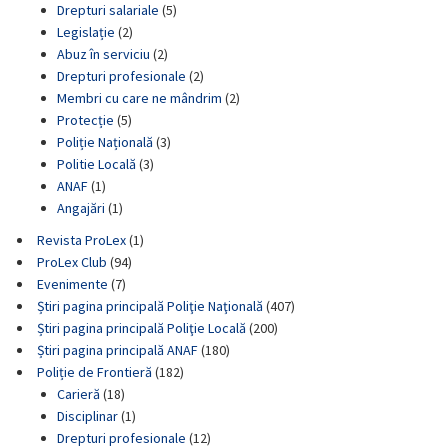
Drepturi salariale
(5)
Legislație
(2)
Abuz în serviciu
(2)
Drepturi profesionale
(2)
Membri cu care ne mândrim
(2)
Protecție
(5)
Poliție Națională
(3)
Politie Locală
(3)
ANAF
(1)
Angajări
(1)
Revista ProLex
(1)
ProLex Club
(94)
Evenimente
(7)
Știri pagina principală Poliţie Naţională
(407)
Știri pagina principală Poliţie Locală
(200)
Știri pagina principală ANAF
(180)
Poliție de Frontieră
(182)
Carieră
(18)
Disciplinar
(1)
Drepturi profesionale
(12)