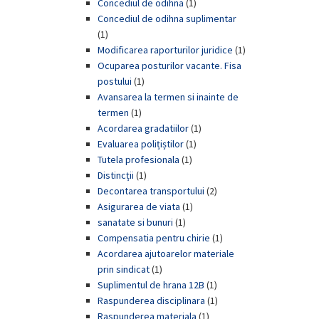
Concediul de odihna
(1)
Concediul de odihna suplimentar
(1)
Modificarea raporturilor juridice
(1)
Ocuparea posturilor vacante. Fisa
postului
(1)
Avansarea la termen si inainte de
termen
(1)
Acordarea gradatiilor
(1)
Evaluarea polițiștilor
(1)
Tutela profesionala
(1)
Distincții
(1)
Decontarea transportului
(2)
Asigurarea de viata
(1)
sanatate si bunuri
(1)
Compensatia pentru chirie
(1)
Acordarea ajutoarelor materiale
prin sindicat
(1)
Suplimentul de hrana 12B
(1)
Raspunderea disciplinara
(1)
Raspunderea materiala
(1)