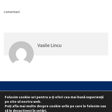
comentarii
Vasile Lincu
Statut
Reprezentativitate M.A.I.
Folosim cookie-uri pentru a-ți oferi cea mai bună experiență
Reprezentativitate I.G.P.R. și I.P.J.-uri
pe site-ul nostru web.
Politica folosirii cookie-urilor
Politica de confidențialitate
Poți afla mai multe despre cookie-urile pe care le folosim sau
să le dezactivezi în
setări
.