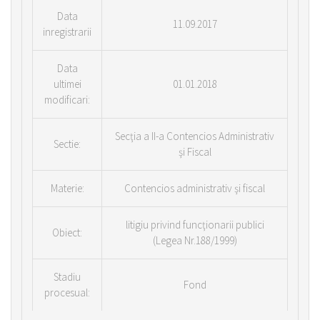
Data
11.09.2017
inregistrarii
Data
ultimei
01.01.2018
modificari:
Secţia a II-a Contencios Administrativ
Sectie:
şi Fiscal
Materie:
Contencios administrativ şi fiscal
litigiu privind funcţionarii publici
Obiect:
(Legea Nr.188/1999)
Stadiu
Fond
procesual: