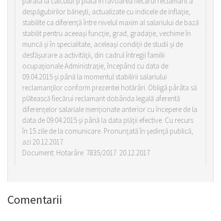
pârâta la calculul şi plata în favoarea fiecărui reclamant a
despăgubirilor băneşti, actualizate cu indicele de inflaţie,
stabilite ca diferenţă între nivelul maxim al salariului de bază
stabilit pentru aceeaşi funcţie, grad, gradaţie, vechime în
muncă şi în specialitate, aceleaşi condiţii de studii şi de
desfăşurare a activităţii, din cadrul întregii familii
ocupaţionale Administraţie, începând cu data de
09.04.2015 şi până la momentul stabilirii salariului
reclamanţilor conform prezentei hotărâri. Obligă pârâta să
plătească fiecărui reclamant dobânda legală aferentă
diferenţelor salariale menţionate anterior cu începere de la
data de 09.04.2015 şi până la data plăţii efective. Cu recurs
în 15 zile de la comunicare. Pronunţată în şedinţă publică,
azi 20.12.2017.
Document: Hotarâre 7835/2017 20.12.2017
Comentarii