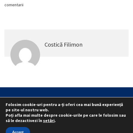
comentarii
Costică Filimon
Statut
Reprezentativitate M.A.I.
Folosim cookie-uri pentru a-ți oferi cea mai bună experiență
Reprezentativitate I.G.P.R. și I.P.J.-uri
pe site-ul nostru web.
Poți afla mai multe despre cookie-urile pe care le folosim sau
Politica folosirii cookie-urilor
Politica de confidențialitate
să le dezactivezi în
setări
.
© 2015 - 2022 S.N. PRO LEX.
Accept