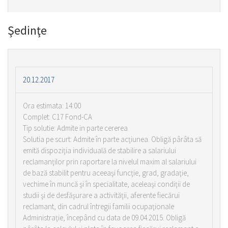
Şedinţe
20.12.2017
Ora estimata: 14:00
Complet: C17 Fond-CA
Tip solutie: Admite in parte cererea
Solutia pe scurt: Admite în parte acţiunea. Obligă pârâta să
emită dispoziţia individuală de stabilire a salariului
reclamanţilor prin raportare la nivelul maxim al salariului
de bază stabilit pentru aceeaşi funcţie, grad, gradaţie,
vechime în muncă şi în specialitate, aceleaşi condiţii de
studii şi de desfăşurare a activităţii, aferente fiecărui
reclamant, din cadrul întregii familii ocupaţionale
Administraţie, începând cu data de 09.04.2015. Obligă