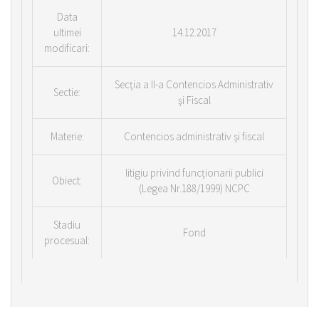
Data
ultimei
14.12.2017
modificari:
Secţia a II-a Contencios Administrativ
Sectie:
şi Fiscal
Materie:
Contencios administrativ şi fiscal
litigiu privind funcţionarii publici
Obiect:
(Legea Nr.188/1999) NCPC
Stadiu
Fond
procesual: