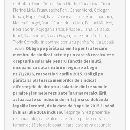
Ciobotaru Liviu, Ciordas Viorel Radu, Ciuca Gina, Ciuciu
Florinel Liviu, Frumuzache Fani, Ganea Viorel, Gologan
Ionica, Hagiu Paul, Istrati Valerica, Liciu Stefan, Lupu Gigi,
Manea Georgel, Marin Viorel, Nunu Liviu, Pamant Maricel,
Pocris Sorin, Pojoga Valerica, Pricope Liliana, Saracutu
Ionel, Stan Sorinel, Sturzu Eugen, Tone Florin Cristian şi
Trofin Corneliu, în contradictoriu cu pârâta Poliţia Locală
Tecuci.
Obligă pe pârâtă să emită pentru fiecare
membru de sindicat actele prin care să recalculeze
drepturile salariale pentru functia detinută,
începând cu data intrării în vigoare a Legii
nr.71/2016, respectiv 9 aprilie 2015. Obligă pe
pârâtă să plătească membrilor de sindicat
diferenţele de drepturi salariale dintre sumele
primite şi sumele rezultate în urma recalculării,
actualizate cu indicele de inflaţie şi cu dobânda
legală aferentă, de la data de 9 aprilie 2015 ?i până
în luna iulie 2016 inclusiv.
Respinge în rest preten?iile
reclamantului, ca neîntemeiate. Cu drept de recurs în
termen de 15 zile de la comunicare, care se va depune la