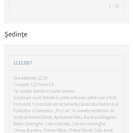
1 – 20
Şedinţe
12.12.2017
Ora estimata: 12:30
Complet: C22 Fond-CA
Tip solutie: Admite in parte cererea
Solutia pe scurt: Admite în parte actiunea astfel cum a fost
formulată ?i precizată de reclamantul Sindicatul National al
Politistilor si Vamesilor „Pro Lex”, în numele membrilor de
sindicat Andrei Daniel, Apreutesei Nelu, Baranyai Bogdan,
Bejan Gheorghe, Calin Gabriela, Cernica Gheorghe,
Chiriac Dumitru, Chiriac Mihai, Chitian Dorel, Cidu Aurel,