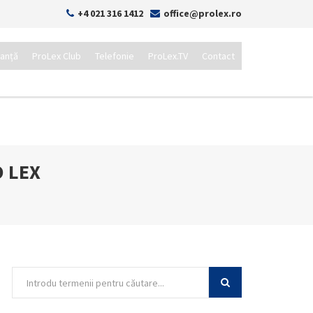
+4 021 316 1412
office@prolex.ro
tanță
ProLex Club
Telefonie
ProLex.TV
Contact
O LEX