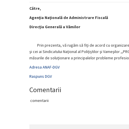
Către,
Agenţia Naţională de Administrare Fiscală
Direcţia Generală a Vămilor
Prin prezenta, vă rugăm să fiţi de acord cu organizarea
şi cei ai Sindicatului Naţional al Poliţiştilor şi Vameşilor ,,
măsurile de soluţionare a principalelor probleme profesion
Adresa ANAF-DGV
Raspuns DGV
Comentarii
comentarii