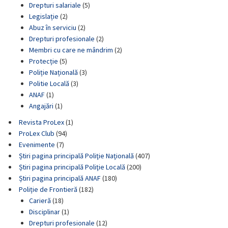
Drepturi salariale
(5)
Legislație
(2)
Abuz în serviciu
(2)
Drepturi profesionale
(2)
Membri cu care ne mândrim
(2)
Protecție
(5)
Poliție Națională
(3)
Politie Locală
(3)
ANAF
(1)
Angajări
(1)
Revista ProLex
(1)
ProLex Club
(94)
Evenimente
(7)
Știri pagina principală Poliţie Naţională
(407)
Știri pagina principală Poliţie Locală
(200)
Știri pagina principală ANAF
(180)
Poliție de Frontieră
(182)
Carieră
(18)
Disciplinar
(1)
Drepturi profesionale
(12)