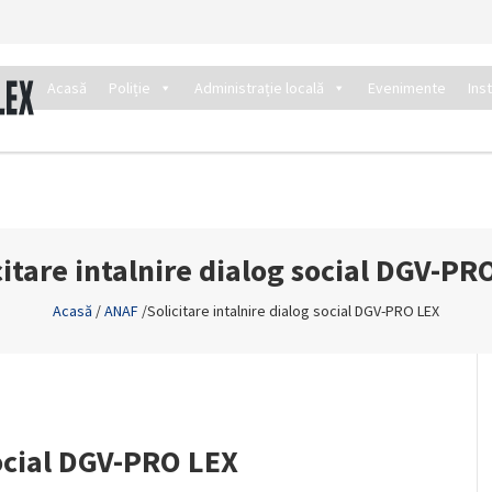
Acasă
Poliție
Administrație locală
Evenimente
Ins
citare intalnire dialog social DGV-PR
Acasă
/
ANAF
/
Solicitare intalnire dialog social DGV-PRO LEX
social DGV-PRO LEX