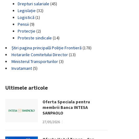
Drepturi salariale
(45)
Legislație
(32)
Logistică
(1)
Pensii
(9)
Protecție
(2)
Proteste sindicale
(14)
Știri pagina principală Poliție Frontieră
(178)
Hotararile Comitetului Director
(13)
Ministerul Transporturilor
(3)
Invatamant
(5)
Ultimele articole
Oferta Speciala pentru
membrii Banca INTESA
SANPAOLO
27/05/2026