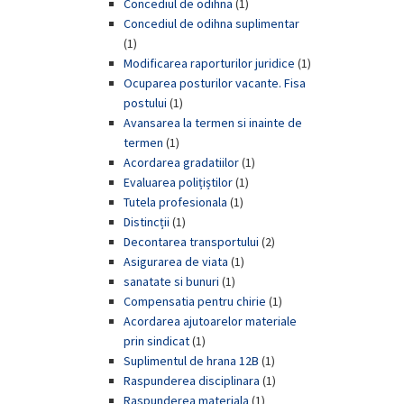
Concediul de odihna
(1)
Concediul de odihna suplimentar
(1)
Modificarea raporturilor juridice
(1)
Ocuparea posturilor vacante. Fisa
postului
(1)
Avansarea la termen si inainte de
termen
(1)
Acordarea gradatiilor
(1)
Evaluarea polițiștilor
(1)
Tutela profesionala
(1)
Distincții
(1)
Decontarea transportului
(2)
Asigurarea de viata
(1)
sanatate si bunuri
(1)
Compensatia pentru chirie
(1)
Acordarea ajutoarelor materiale
prin sindicat
(1)
Suplimentul de hrana 12B
(1)
Raspunderea disciplinara
(1)
Raspunderea materiala
(1)