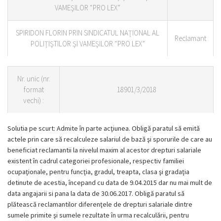
VAMEŞILOR “PRO LEX”
SPIRIDON FLORIN PRIN SINDICATUL NAŢIONAL AL
Reclamant
POLIŢIŞTILOR ŞI VAMEŞILOR “PRO LEX”
Nr.
unic (nr.
format
18901/3/2018
vechi) :
Solutia pe scurt: Admite în parte acţiunea. Obligă paratul să emită
actele prin care să recalculeze salariul de bază şi sporurile de care au
beneficiat reclamantii la nivelul maxim al acestor drepturi salariale
existent în cadrul categoriei profesionale, respectiv familiei
ocupaţionale, pentru funcţia, gradul, treapta, clasa şi gradaţia
detinute de acestia, începand cu data de 9.04.2015 dar nu mai mult de
data angajarii si pana la data de 30.06.2017. Obligă paratul să
plătească reclamantilor diferenţele de drepturi salariale dintre
sumele primite şi sumele rezultate în urma recalculării, pentru