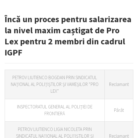
Încă un proces pentru salarizarea
la nivel maxim caștigat de Pro
Lex pentru 2 membri din cadrul
IGPF
PETROV LIUTIENCO BOGDAN PRIN SINDICATUL
NAŢIONAL AL POLIŢIŞTILOR ŞI VAMEŞILOR “PRO
Reclamant
LEX”
INSPECTORATUL GENERAL AL POLIŢIEI DE
Pârât
FRONTIERĂ
PETROV LIUTIENCO LIGIA NICOLETA PRIN
SINDICATUL NAŢIONAL AL POLIŢIŞTILOR ŞI
Reclamant