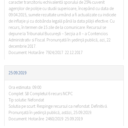
caracter tranzitoriu echivalentă sporului de 25% cuvenit
agenţilor de poliţie cu studii superioare, începând cu data de
09.04.2015, sumele rezultate urmând a fi actualizate cu indicele
de inflaţie şi cu dobânda legală până la data plăţii efective. Cu
recurs, în termen de 15 zile de la comunicare. Recursul se
depune la Tribunalul Bucureşti – Secţia a II – a Contencios
Administrativ si Fiscal. Pronunţată în şedinţă publică, azi, 22
decembrie 2017.
Document: Hotarâre 7924/2017 22.12.2017
25.09.2019
Ora estimata: 09:00
Complet: S8 Completul 6 recurs NCPC
Tip solutie: Nefondat
Solutia pe scurt: Respinge recursul ca nefondat. Definitivă.
Pronunţată în şedinţă publică, astăzi, 25.09.2019.
Document: Hotarâre 2460/2019 25.09.2019