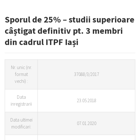
Sporul de 25% – studii superioare
câștigat definitiv pt. 3 membri
din cadrul ITPF Iași
Nr.
unic (nr.
format
37088/3/2017
vechi) :
Data
23.05.2018
inregistrarii
Data ultimei
07.01.2020
modificari: