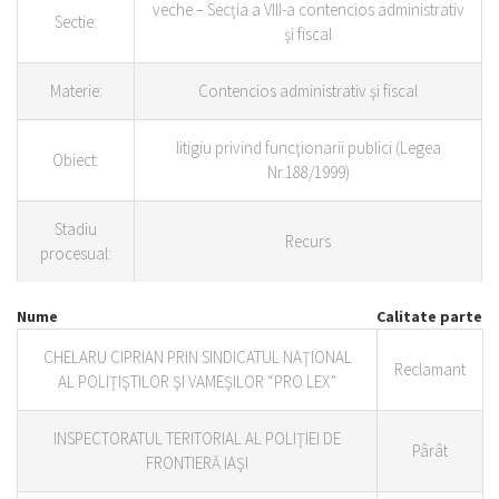
veche – Secţia a VIII-a contencios administrativ
Sectie:
şi fiscal
Materie:
Contencios administrativ şi fiscal
litigiu privind funcţionarii publici (Legea
Obiect:
Nr.188/1999)
Stadiu
Recurs
procesual:
Nume
Calitate parte
CHELARU CIPRIAN PRIN SINDICATUL NAŢIONAL
Reclamant
AL POLIŢIŞTILOR ŞI VAMEŞILOR “PRO LEX”
INSPECTORATUL TERITORIAL AL POLIŢIEI DE
Pârât
FRONTIERĂ IAŞI