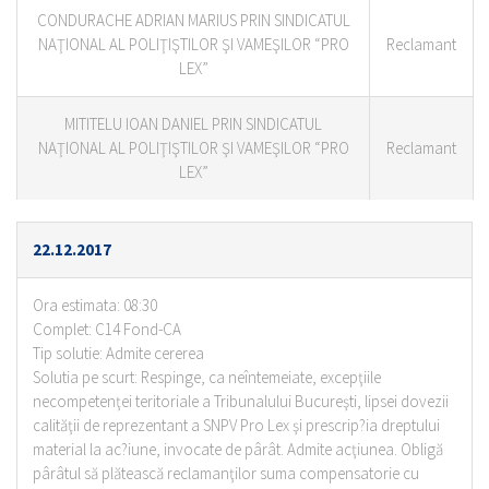
CONDURACHE ADRIAN MARIUS PRIN SINDICATUL
NAŢIONAL AL POLIŢIŞTILOR ŞI VAMEŞILOR “PRO
Reclamant
LEX”
MITITELU IOAN DANIEL PRIN SINDICATUL
NAŢIONAL AL POLIŢIŞTILOR ŞI VAMEŞILOR “PRO
Reclamant
LEX”
22.12.2017
Ora estimata: 08:30
Complet: C14 Fond-CA
Tip solutie: Admite cererea
Solutia pe scurt: Respinge, ca neîntemeiate, excepţiile
necompetenţei teritoriale a Tribunalului Bucureşti, lipsei dovezii
calităţii de reprezentant a SNPV Pro Lex şi prescrip?ia dreptului
material la ac?iune, invocate de pârât. Admite acţiunea. Obligă
pârâtul să plătească reclamanţilor suma compensatorie cu