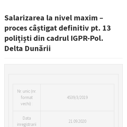
Salarizarea la nivel maxim –
proces câștigat definitiv pt. 13
polițiști din cadrul IGPR-Pol.
Delta Dunării
Nr.
unic (nr.
format
4539/3/2019
vechi) :
Data
21.09.2020
inregistrarii