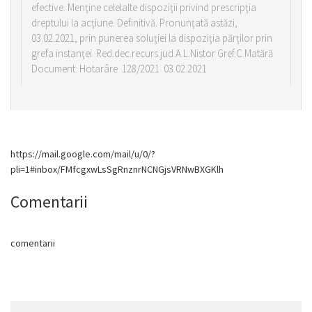
efective. Menţine celelalte dispoziţii privind prescripţia
dreptului la acţiune. Definitivă. Pronunţată astăzi,
03.02.2021, prin punerea soluţiei la dispoziţia părţilor prin
grefa instanţei. Red.dec.recurs.jud.A.L.Nistor Gref.C.Matără
Document: Hotarâre 128/2021 03.02.2021
https://mail.google.com/mail/u/0/?
pli=1#inbox/FMfcgxwLsSgRnznrNCNGjsVRNwBXGKlh
Comentarii
comentarii