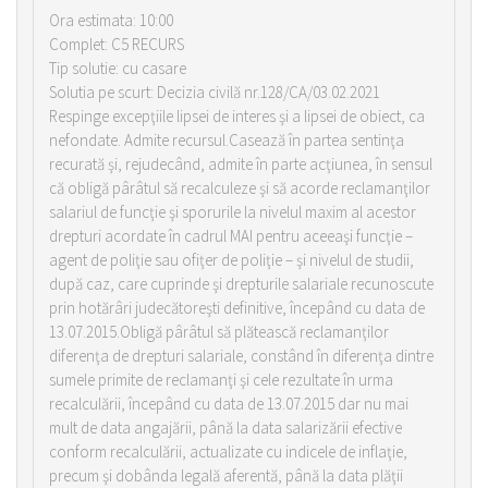
Ora estimata: 10:00
Complet: C5 RECURS
Tip solutie: cu casare
Solutia pe scurt: Decizia civilă nr.128/CA/03.02.2021
Respinge excepţiile lipsei de interes şi a lipsei de obiect, ca
nefondate. Admite recursul.Casează în partea sentinţa
recurată şi, rejudecând, admite în parte acţiunea, în sensul
că obligă pârâtul să recalculeze şi să acorde reclamanţilor
salariul de funcţie şi sporurile la nivelul maxim al acestor
drepturi acordate în cadrul MAI pentru aceeaşi funcţie –
agent de poliţie sau ofiţer de poliţie – şi nivelul de studii,
după caz, care cuprinde şi drepturile salariale recunoscute
prin hotărâri judecătoreşti definitive, începând cu data de
13.07.2015.Obligă pârâtul să plătească reclamanţilor
diferenţa de drepturi salariale, constând în diferenţa dintre
sumele primite de reclamanţi şi cele rezultate în urma
recalculării, începând cu data de 13.07.2015 dar nu mai
mult de data angajării, până la data salarizării efective
conform recalculării, actualizate cu indicele de inflaţie,
precum şi dobânda legală aferentă, până la data plăţii