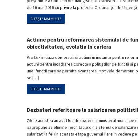
preşedinte a Comisiei de Dialog social a Ministerului Afaceri
de 16 mai 2016 cu privire la proiectul Ordonanţei de Urgenţă
CITEȘTE MAI MULTE
Actiune pentru reformarea sistemului de fun
obiectivitatea, evolutia in cariera
Pro Lex initiaza demersuri si actiuni in instanta pentru refo
actiuni pentru incadrarea corecta a politistilor pe functii si
unei functii care sa permita avansarea. Motivele demersurilor: L
se […]
CITEȘTE MAI MULTE
Dezbateri referitoare la salarizarea politisti
Zilele acestea au avut loc dezbateri la ministerul muncii pe 
isi propune sa elimine inechitatile din sistemul de salarizare si
salarizati la fel (in aceasta etapa guvernul ii are in vedere pe