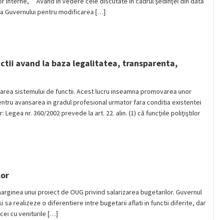
lor Interne, Având în vedere cele discutate în cadrul şedinţei din data
 a Guvernului pentru modificarea […]
ctii avand la baza legalitatea, transparenta,
rmarea sistemului de functii. Acest lucru inseamna promovarea unor
 pentru avansarea in gradul profesional urmator fara conditia existentei
egea nr. 360/2002 prevede la art. 22. alin. (1) că funcţiile poliţiştilor
lor
marginea unui proiect de OUG privind salarizarea bugetarilor. Guvernul
 sa realizeze o diferentiere intre bugetarii aflati in functii diferite, dar
 cei cu veniturile […]