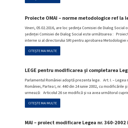
Proiecte OMAI – norme metodologice ref la l
Vineri, 05.02.2016, are loc şedinţa Comisiei de Dialog Social o
ședinței Comisiei de Dialog Social este următoarea : Proiectul 
interne si al directorului SRI pentru aprobarea Metodologiei 
CITEȘTE MAI MULTE
LEGE pentru modificarea și completarea Legii
Parlamentul României adoptă prezenta lege. Art. I. – Legea nr. 
României, Partea I, nr. 440 din 24 iunie 2002, cu modificările
urmează: Articolul 26 se modifică și va avea următorul cuprins
CITEȘTE MAI MULTE
MAI – proiect modificare Legea nr. 360-2002 i