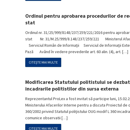
Ordinul pentru aprobarea procedurilor de reca
stat
Ordinul nr. 31/25/999/8148/237/259/221/2016 pentru aprobarea
stat Nr. 31/M.25/999/8.148/237/259/221 Ministerul Afaceri
Serviciul Român de Informaţii Serviciul de Informaţii Exte
Pază Având în vedere prevederile art. 60 alin. (4), art. […]
CITEȘTE MAI MULTE
Modificarea Statutului politistului se dezbat
incadrarile politistilor din sursa externa
Reprezentantul ProLex a fost invitat să participe luni, 15.02.2
Ministerului Afacerilor Interne pentru a discuta Proiectul de
360/2002 privind Statutul poliţistului OUG modif L 360 incad
comunice observatii […]
CITEȘTE MAI MULTE