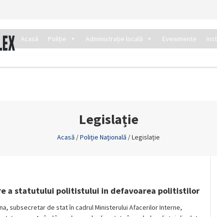
Acasă
Poliție
Administrație locală
Evenimente
Ins
Legislație
Acasă
/
Poliţie Naţională
/
Legislație
 a statutului politistului in defavoarea politistilor
subsecretar de stat în cadrul Ministerului Afacerilor Interne,