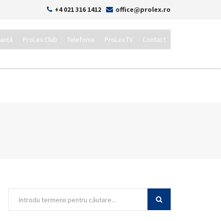
+4 021 316 1412
office@prolex.ro
tanță
ProLex Club
Telefonie
ProLex.TV
Contact