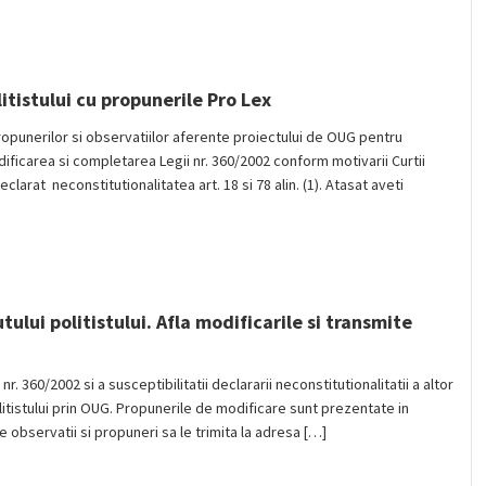
itistului cu propunerile Pro Lex
ropunerilor si observatiilor aferente proiectului de OUG pentru
dificarea si completarea Legii nr. 360/2002 conform motivarii Curtii
clarat neconstitutionalitatea art. 18 si 78 alin. (1). Atasat aveti
tului politistului. Afla modificarile si transmite
. 360/2002 si a susceptibilitatii declararii neconstitutionalitatii a altor
olitistului prin OUG. Propunerile de modificare sunt prezentate in
e observatii si propuneri sa le trimita la adresa […]