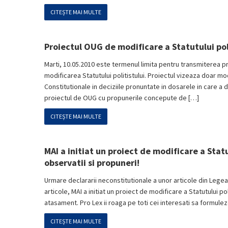
CITEȘTE MAI MULTE
Proiectul OUG de modificare a Statutului pol
Marti, 10.05.2010 este termenul limita pentru transmiterea p
modificarea Statutului politistului. Proiectul vizeaza doar mo
Constitutionale in deciziile pronuntate in dosarele in care a de
proiectul de OUG cu propunerile concepute de […]
CITEȘTE MAI MULTE
MAI a initiat un proiect de modificare a Statu
observatii si propuneri!
Urmare declararii neconstitutionale a unor articole din Legea nr
articole, MAI a initiat un proiect de modificare a Statutului p
atasament. Pro Lex ii roaga pe toti cei interesati sa formulez
CITEȘTE MAI MULTE