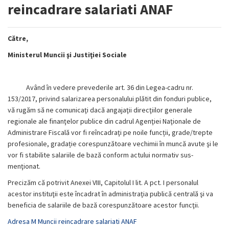
reincadrare salariati ANAF
Către,
Ministerul Muncii şi Justiţiei Sociale
Având în vedere prevederile art. 36 din Legea-cadru nr.
153/2017, privind salarizarea personalului plătit din fonduri publice,
vă rugăm să ne comunicaţi dacă angajaţii direcţiilor generale
regionale ale finanţelor publice din cadrul Agenţiei Naţionale de
Administrare Fiscală vor fi reîncadraţi pe noile funcții, grade/trepte
profesionale, gradație corespunzătoare vechimii în muncă avute şi le
vor fi stabilite salariile de bază conform actului normativ sus-
menţionat.
Precizăm că potrivit Anexei VIII, Capitolul I lit. A pct. I personalul
acestor instituţii este încadrat în administraţia publică centrală şi va
beneficia de salariile de bază corespunzătoare acestor funcţii.
Adresa M Muncii reincadrare salariati ANAF