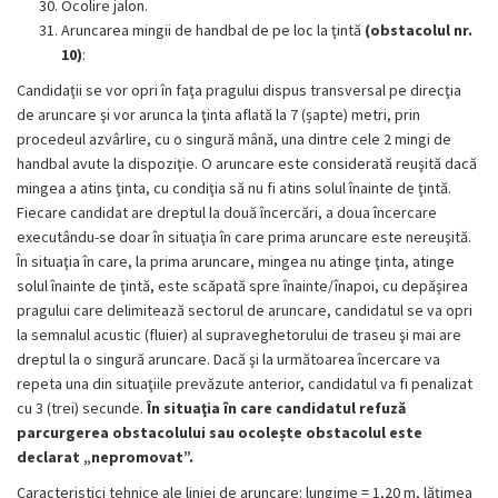
Ocolire jalon.
Aruncarea mingii de handbal de pe loc la ţintă
(obstacolul nr.
10)
:
Candidaţii se vor opri în faţa pragului dispus transversal pe direcţia
de aruncare şi vor arunca la ţinta aflată la 7 (șapte) metri, prin
procedeul azvârlire, cu o singură mână, una dintre cele 2 mingi de
handbal avute la dispoziţie. O aruncare este considerată reuşită dacă
mingea a atins ţinta, cu condiţia să nu fi atins solul înainte de ţintă.
Fiecare candidat are dreptul la două încercări, a doua încercare
executându-se doar în situaţia în care prima aruncare este nereuşită.
În situaţia în care, la prima aruncare, mingea nu atinge ţinta, atinge
solul înainte de ţintă, este scăpată spre înainte/înapoi, cu depăşirea
pragului care delimitează sectorul de aruncare, candidatul se va opri
la semnalul acustic (fluier) al supraveghetorului de traseu şi mai are
dreptul la o singură aruncare. Dacă şi la următoarea încercare va
repeta una din situaţiile prevăzute anterior, candidatul va fi penalizat
cu 3 (trei) secunde.
În situaţia în care candidatul refuză
parcurgerea obstacolului sau ocolește obstacolul este
declarat „nepromovat”.
Caracteristici tehnice ale liniei de aruncare: lungime = 1,20 m, lăţimea