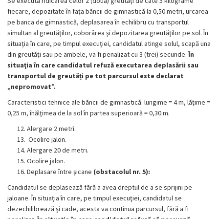
Se execută ridicarea celor 2 (două) greutăţi de câte 5 kilograme
fiecare, depozitate în faţa băncii de gimnastică la 0,50 metri, urcarea
pe banca de gimnastică, deplasarea în echilibru cu transportul
simultan al greutăţilor, coborârea şi depozitarea greutăţilor pe sol. În
situaţia în care, pe timpul execuţiei, candidatul atinge solul, scapă una
din greutăţi sau pe ambele, va fi penalizat cu 3 (trei) secunde.
În
situaţia în care candidatul refuză executarea deplasării sau
transportul de greutăți pe tot parcursul este declarat
„nepromovat”.
Caracteristici tehnice ale băncii de gimnastică: lungime = 4 m, lăţime =
0,25 m, înălţimea de la sol în partea superioară = 0,30 m.
Alergare 2 metri.
Ocolire jalon.
Alergare 20 de metri.
Ocolire jalon.
Deplasare între şicane
(obstacolul nr. 5):
Candidatul se deplasează fără a avea dreptul de a se sprijini pe
jaloane. În situaţia în care, pe timpul execuţiei, candidatul se
dezechilibrează şi cade, acesta va continua parcursul, fără a fi