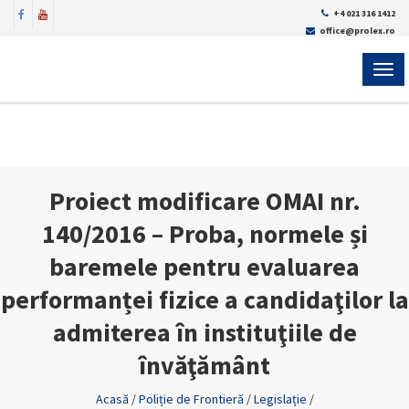
+4 021 316 1412
office@prolex.ro
MEN
Proiect modificare OMAI nr.
140/2016 – Proba, normele și
baremele pentru evaluarea
performanței fizice a candidaţilor la
admiterea în instituţiile de
învăţământ
Acasă
/
Poliție de Frontieră
/
Legislație
/