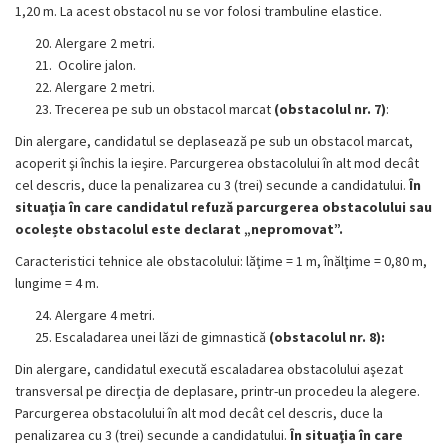
1,20 m. La acest obstacol nu se vor folosi trambuline elastice.
Alergare 2 metri.
Ocolire jalon.
Alergare 2 metri.
Trecerea pe sub un obstacol marcat
(obstacolul nr. 7)
:
Din alergare, candidatul se deplasează pe sub un obstacol marcat,
acoperit şi închis la ieşire. Parcurgerea obstacolului în alt mod decât
cel descris, duce la penalizarea cu 3 (trei) secunde a candidatului.
În
situaţia în care candidatul refuză parcurgerea obstacolului sau
ocolește obstacolul este declarat „nepromovat”.
Caracteristici tehnice ale obstacolului: lăţime = 1 m, înălţime = 0,80 m,
lungime = 4 m.
Alergare 4 metri.
Escaladarea unei lăzi de gimnastică
(obstacolul nr. 8):
Din alergare, candidatul execută escaladarea obstacolului aşezat
transversal pe direcţia de deplasare, printr-un procedeu la alegere.
Parcurgerea obstacolului în alt mod decât cel descris, duce la
penalizarea cu 3 (trei) secunde a candidatului.
În situaţia în care