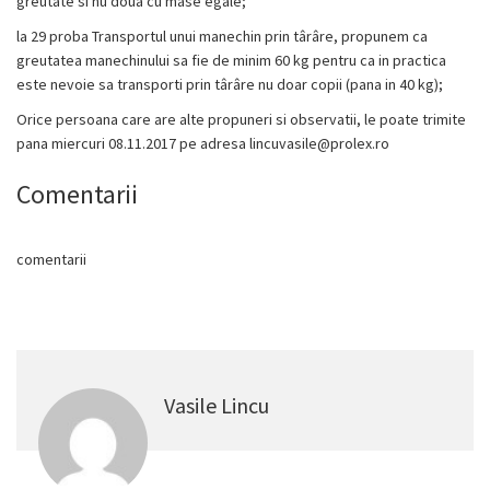
greutate si nu doua cu mase egale;
la 29 proba
Transportul unui manechin prin târâre, propunem ca
greutatea manechinului sa fie de minim 60 kg pentru ca in practica
este nevoie sa transporti
prin târâre nu doar copii (pana in 40 kg);
Orice persoana care are alte propuneri si observatii, le poate trimite
pana miercuri 08.11.2017 pe adresa lincuvasile@prolex.ro
Comentarii
comentarii
Vasile Lincu