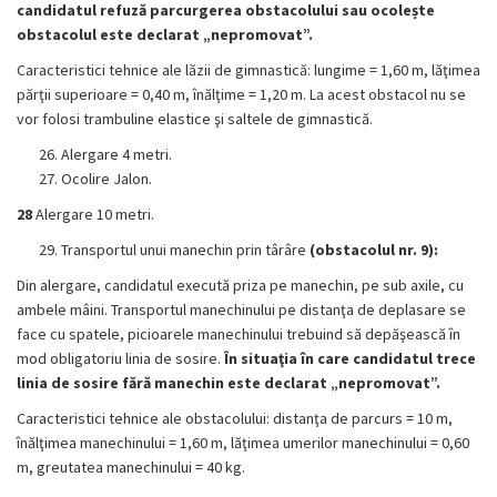
candidatul refuză parcurgerea obstacolului sau ocolește
obstacolul este declarat „nepromovat”.
Caracteristici tehnice ale lăzii de gimnastică: lungime = 1,60 m, lăţimea
părţii superioare = 0,40 m, înălţime = 1,20 m. La acest obstacol nu se
vor folosi trambuline elastice şi saltele de gimnastică.
Alergare 4 metri.
Ocolire Jalon.
28
Alergare 10 metri.
Transportul unui manechin prin târâre
(obstacolul nr. 9):
Din alergare, candidatul execută priza pe manechin, pe sub axile, cu
ambele mâini. Transportul manechinului pe distanţa de deplasare se
face cu spatele, picioarele manechinului trebuind să depăşească în
mod obligatoriu linia de sosire.
În situaţia în care candidatul trece
linia de sosire fără manechin este declarat „nepromovat”.
Caracteristici tehnice ale obstacolului: distanţa de parcurs = 10 m,
înălţimea manechinului = 1,60 m, lăţimea umerilor manechinului = 0,60
m, greutatea manechinului = 40 kg.