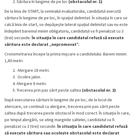
Săritura în lungime de pe loc
(obstacolul nr. 1)
:
De la linia de START, la semnalul evaluatorului, candidatul execută
săritura în lungime de pe loc, în spaţiul delimitat. În situaţia în care se
calcă linia de start, se depăşeşte lateral spaţiul delimitat sau nu este
îndeplinit baremul minim obligatoriu, candidatul va fi penalizat cu 3
(trei) secunde.
În situaţia în care candidatul refuză să execute
săritura este declarat „nepromovat”.
Cronometrarea începe la prima mişcare a candidatului. Barem minim:
1,80 metri.
Alergare 18 metri.
Ocolire jalon.
Alergare 8 metri.
Trecerea prin pas sărit peste saltea
(obstacolul nr. 2)
:
După executarea săriturii în lungime de pe loc, de la locul de
aterizare, se continuă cu alergare, trecerea prin pas sărit peste
saltea după trecerea peste obstacol în mod corect. În situaţia în care,
pe timpul alergării, se ating marginile saltelei, candidatul va fi
penalizat cu 3 (trei) secunde.
În situaţia în care candidatul refuză
să execute săritura sau ocolește obstacolul este declarat