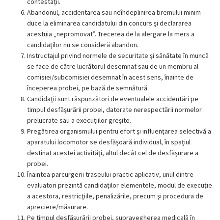
contestaţii.
Abandonul, accidentarea sau neîndeplinirea bremului minim
duce la eliminarea candidatului din concurs şi declararea
acestuia „nepromovat”. Trecerea de la alergare la mers a
candidaţilor nu se consideră abandon.
Instructajul privind normele de securitate şi sănătate în muncă
se face de către lucrătorul desemnat sau de un membru al
comisiei/subcomisiei desemnat în acest sens, înainte de
începerea probei, pe bază de semnătură.
Candidaţii sunt răspunzători de eventualele accidentări pe
timpul desfăşurării probei, datorate nerespectării normelor
prelucrate sau a execuţiilor greşite.
Pregătirea organismului pentru efort şi influenţarea selectivă a
aparatului locomotor se desfăşoară individual, în spaţiul
destinat acestei activităţi, altul decât cel de desfăşurare a
probei.
Înaintea parcurgerii traseului practic aplicativ, unul dintre
evaluatori prezintă candidaţilor elementele, modul de execuţie
a acestora, restricţiile, penalizările, precum şi procedura de
apreciere/măsurare.
Pe timpul desfăşurării probei, supravegherea medicală în