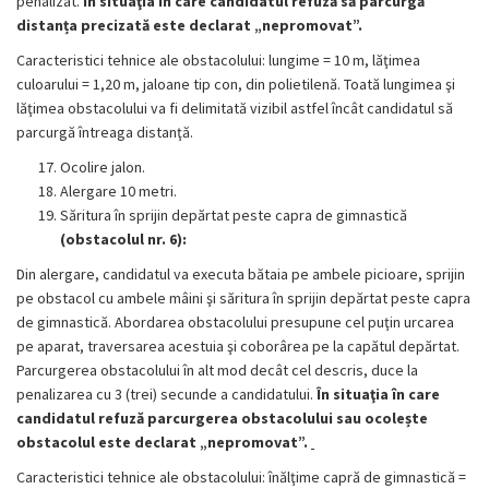
penalizat.
În situaţia în care candidatul refuză să parcurgă
distanța precizată este declarat „nepromovat”.
Caracteristici tehnice ale obstacolului: lungime = 10 m, lăţimea
culoarului = 1,20 m, jaloane tip con, din polietilenă. Toată lungimea şi
lăţimea obstacolului va fi delimitată vizibil astfel încât candidatul să
parcurgă întreaga distanţă.
Ocolire jalon.
Alergare 10 metri.
Săritura în sprijin depărtat peste capra de gimnastică
(obstacolul nr. 6):
Din alergare, candidatul va executa bătaia pe ambele picioare, sprijin
pe obstacol cu ambele mâini şi săritura în sprijin depărtat peste capra
de gimnastică. Abordarea obstacolului presupune cel puţin urcarea
pe aparat, traversarea acestuia şi coborârea pe la capătul depărtat.
Parcurgerea obstacolului în alt mod decât cel descris, duce la
penalizarea cu 3 (trei) secunde a candidatului.
În situaţia în care
candidatul refuză parcurgerea obstacolului sau ocolește
obstacolul este declarat „nepromovat”.
Caracteristici tehnice ale obstacolului: înălţime capră de gimnastică =