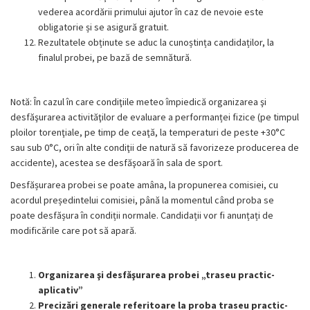
vederea acordării primului ajutor în caz de nevoie este
obligatorie și se asigură gratuit.
Rezultatele obținute se aduc la cunoștința candidaților, la
finalul probei, pe bază de semnătură.
Notă: În cazul în care condiţiile meteo împiedică organizarea şi
desfăşurarea activităţilor de evaluare a performanței fizice (pe timpul
ploilor torenţiale, pe timp de ceaţă, la temperaturi de peste +30°C
sau sub 0°C, ori în alte condiţii de natură să favorizeze producerea de
accidente), acestea se desfăşoară în sala de sport.
Desfășurarea probei se poate amâna, la propunerea comisiei, cu
acordul președintelui comisiei, până la momentul când proba se
poate desfășura în condiții normale. Candidații vor fi anunțați de
modificările care pot să apară.
Organizarea şi desfăşurarea probei „traseu practic-
aplicativ”
Precizări generale referitoare la proba traseu practic-