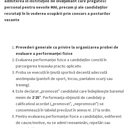
admiterea în instituţiile de învăţământ care pregătesc
personal pentru nevoile MAI,
precum şi ale candidaţilor
recrutaţi în în vederea ocupării prin concurs a posturilor
vacante
Prevederi generale cu privire la organizarea probei de
evaluare a performanței fizice
Evaluarea performanței fizice a candidaților constă în
parcurgerea traseului practic-aplicativ.
Proba se execută în ţinută sportivă decentă adecvată
anotimpului (pantofi de sport, tricou, pantaloni scurţi sau
trening).
Este declarat „promovat” candidatul care îndeplineşte baremul
minim de
2’25”
. Performanţa obţinută de candidaţi şi
calificativul acordat („promovat”, „nepromovat”) se
consemnează în tabelul prevăzut în anexa nr. 27 la ordin.
Pentru evaluarea performanței fizice a candidaţilor, indiferent
de cauze/motive, nu se admit reexaminări, repetări sau