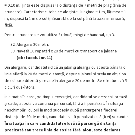
= 0,10 m. Ţinta este dispusă la o distanţă de 7 metri de prag (linia de
aruncare). Caracteristici tehnice ale ţintei: lungime = 1 m, lăţimea = 1
m, dispusă la 1 m de sol (măsurată de la sol până la baza inferioară,
fixă).
Pentru aruncare se vor utiliza 2 (două) mingi de handbal, tip 3.
Alergare 20 metri.
Navetă 10 repetări x 20 de metri cu transport de jaloane
(obstacolul nr. 11)
:
Din alergare, candidatul ridică un jalon și aleargă cu acesta până la o
linie aflată la 20 de metri distanţă, depune jalonul și preia un alt jalon
de culoare diferită și revine în alergare 20 de metri. Se efectuează 5
cicluri dus-întors.
În situaţia în care, pe timpul execuţiei, candidatul se dezechilibrează
şi cade, acesta va continua parcursul, fără a fi penalizat. În situația
neschimbării culorii în mod succesiv după parcurgerea fiecărei
distanțe de 20 de metri, candidatul va fi penalizat cu 3 (trei) secunde.
În situaţia în care candidatul refuză să parcurgă distanța
precizată sau trece linia de sosire fără jalon, este declarat