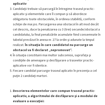
aplicativ
Candidaţii trebuie să parcurgă în întregime traseul practic-
aplicativ şi elementele care îl compun şi să abordeze
obligatoriu toate obstacolele, în ordinea stabilită, conform
schiţei de mai jos. Parcurgerea unui obstacol în alt mod decât
cel descris, duce la penalizarea cu 3 (trei) secunde/obstacol a
candidatului, la final penalizările acumulate fiind consemnate în
tabelul prevăzut în anexa nr. 27 la ordin şi adunate la timpul
realizat.
În situaţia în care candidatul nu parcurge un
obstacol va fi declarat „nepromovat”.
În situaţia constituirii mai multor subcomisii, suprafaţa şi
condiţiile de amenajare şi desfăşurare a traseelor practic-
aplicative vor fi identice.
Fiecare candidat parcurge traseul aplicativ în prezenţa a cel
puţin 2 candidaţi martori.
Descrierea elementelor care compun traseul practic-
aplicativ, a algoritmului de desfăşurare şi a modului de
evaluare a execuţiei: