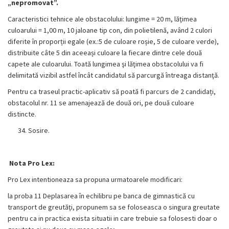
„nepromovat”.
Caracteristici tehnice ale obstacolului: lungime = 20 m, lăţimea
culoarului = 1,00 m, 10 jaloane tip con, din polietilenă, având 2 culori
diferite în proporții egale (ex.:5 de culoare roșie, 5 de culoare verde),
distribuite câte 5 din aceeași culoare la fiecare dintre cele două
capete ale culoarului. Toată lungimea şi lăţimea obstacolului va fi
delimitată vizibil astfel încât candidatul să parcurgă întreaga distanţă.
Pentru ca traseul practic-aplicativ să poată fi parcurs de 2 candidați,
obstacolul nr. 11 se amenajează de două ori, pe două culoare
distincte.
Sosire.
Nota Pro Lex:
Pro Lex intentioneaza sa propuna urmatoarele modificari:
la proba 11
Deplasarea în echilibru pe banca de gimnastică cu
transport de greutăţi, propunem sa se foloseasca o singura greutate
pentru ca in practica exista situatii in care trebuie sa folosesti doar o