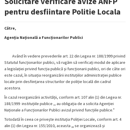
Solicitare verificare avize ANFP
pentru desfiintare Politie Locala
Către,
Agenția Națională a Funcționarilor Publici
Având în vedere prevederile art. 22 din Legea nr. 188/1999 privind
Statutul funcționarilor publici, vă rugăm să verificați modul de aplicare
a legislației privind funcția publică și funcționarii publici, ori de câte ori
este cazul, în situația reorganizării instituțiilor administrației publice
locale prin desființarea structurilor de poliție locală din cadrul
acestora.
În cazul reorganizării activității, conform art. 107 alin (1) din Legea nr.
188/1999
instituțiile publice ,, au obligația de a solicita Agenției
Naționale a Funcționarilor Publici avizul privind funcțiile publice.”
Totodată în ceea ce privește instituția Poliției Locale, conform art. 4
alin (1) din Legea nr. 155/2010, aceasta
,,
se organizează și