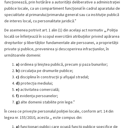
funcționează, prin hotărâre a autorității deliberative a administrației
publice locale, ca un compartiment funcțional în cadrul aparatului de
specialitate al primarului/primarului general sau ca instituție publică
de interes local, cu personalitate juridică.”
De asemenea potrivit art. 1 alin (1) din același act normativ
,,
Poliția
locală se înființează în scopul exercitării atribuțiilor privind apărarea
drepturilor și libertăților fundamentale ale persoanei, a proprietății
private și publice, prevenirea și descoperirea infracțiunilor, în
următoarele domenii:
a)
ordinea și liniștea publică, precum și paza bunurilor;
b)
circulația pe drumurile publice;
c)
disciplina în construcții și afișajul stradal;
d)
protecția mediului;
e)
activitatea comercială;
f)
evidența persoanelor;
g)
alte domenii stabilite prin lege.”
În ceea ce privește personalul poliției locale, conform art. 14 din
legea nr. 155/2010, acesta ,, este compus din:
a)
funcționari publici care ocupă funcții publice specifice de