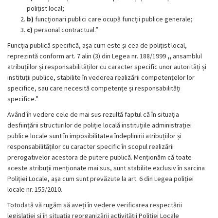
polițist local;
b)
funcționari publici care ocupă funcții publice generale;
c)
personal contractual.”
Funcția publică specifică, așa cum este și cea de polițist local,
reprezintă conform art. 7 alin (3) din Legea nr. 188/1999
,,
ansamblul
atribuțiilor și responsabilităților cu caracter specific unor autorități și
instituții publice, stabilite în vederea realizării competențelor lor
specifice, sau care necesită competențe și responsabilități
specifice.”
Având în vedere cele de mai sus rezultă faptul că în situația
desființării structurilor de poliție locală instituțiile administrației
publice locale sunt în imposibilitatea îndeplinirii atribuțiilor și
responsabilităților cu caracter specific în scopul realizării
prerogativelor acestora de putere publică. Menționăm că toate
aceste atribuții menționate mai sus, sunt stabilite exclusiv în sarcina
Poliției Locale, așa cum sunt prevăzute la art. 6 din Legea poliției
locale nr. 155/2010.
Totodată vă rugăm să aveți în vedere verificarea respectării
legislației și în situația reorganizării activității Poliției Locale