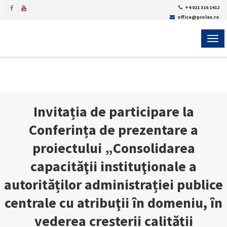
+4 021 316 1412
office@prolex.ro
MEN
Invitația de participare la
Conferința de prezentare a
proiectului „Consolidarea
capacităţii instituţionale a
autorităților administrației publice
centrale cu atribuţii în domeniu, în
vederea creșterii calității