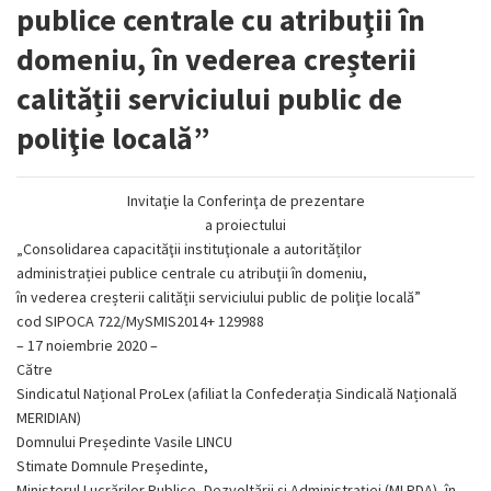
publice centrale cu atribuţii în
domeniu, în vederea creșterii
calității serviciului public de
poliţie locală”
Invitaţie la Conferinţa de prezentare
a proiectului
„Consolidarea capacităţii instituţionale a autorităților
administrației publice centrale cu atribuţii în domeniu,
în vederea creșterii calității serviciului public de poliţie locală”
cod SIPOCA 722/MySMIS2014+ 129988
– 17 noiembrie 2020 –
Către
Sindicatul Național ProLex (afiliat la Confederația Sindicală Națională
MERIDIAN)
Domnului Președinte Vasile LINCU
Stimate Domnule Președinte,
Ministerul Lucrărilor Publice, Dezvoltării și Administrației (MLPDA), în