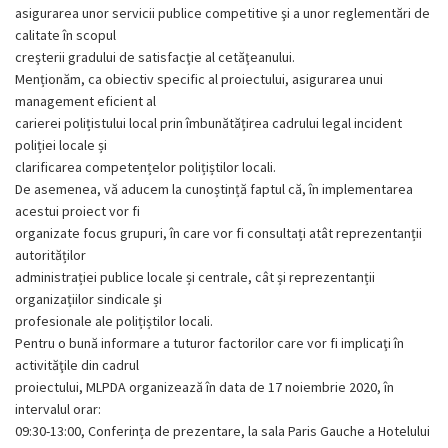
asigurarea unor servicii publice competitive şi a unor reglementări de
calitate în scopul
creşterii gradului de satisfacţie al cetăţeanului.
Menționăm, ca obiectiv specific al proiectului, asigurarea unui
management eficient al
carierei polițistului local prin îmbunătățirea cadrului legal incident
poliției locale și
clarificarea competențelor polițiștilor locali.
De asemenea, vă aducem la cunoștință faptul că, în implementarea
acestui proiect vor fi
organizate focus grupuri, în care vor fi consultați atât reprezentanții
autorităților
administrației publice locale și centrale, cât și reprezentanții
organizațiilor sindicale și
profesionale ale polițiștilor locali.
Pentru o bună informare a tuturor factorilor care vor fi implicaţi în
activităţile din cadrul
proiectului, MLPDA organizează în data de 17 noiembrie 2020, în
intervalul orar:
09:30-13:00, Conferința de prezentare, la sala Paris Gauche a Hotelului