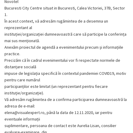
Novotel
Bucuresti City Centre situat in Bucuresti, Calea Victoriei, 37B, Sector
1.
În acest context, vă adresăm rugămintea de a desemna un
reprezentant al
instituției/organizației dumneavoastră care să participe la conferința
mai sus menționată.
Anexăm proiectul de agendă a evenimentului precum și informațiile
practice.
Precizăm că în cadrul evenimentului vor fi respectate normele de
distanțare socială
impuse de legislația specifică în contextul pandemiei COVID19, motiv
pentru care numărul
participanților este limitat (un reprezentant pentru fiecare
instituţie/organizaţie).
Vă adresăm rugămintea de a confirma participarea dumneavoastră la
adresa de e-mail:
elena@visualexpert.ro, până la data de 12.11.2020, iar pentru
eventuale informații
suplimentare, persoana de contact este Aurelia Lisan, consilier
evaluare-examinare, din