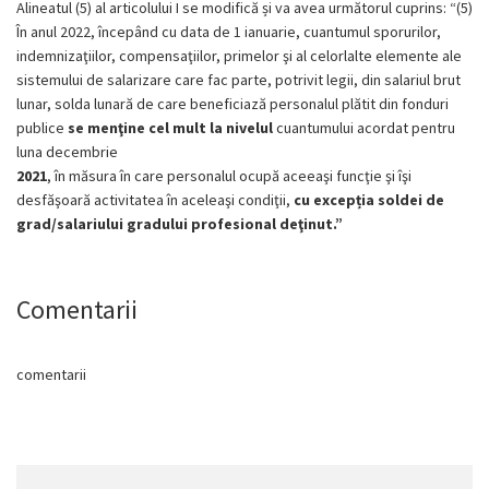
Alineatul (5) al articolului I se modifică și va avea următorul cuprins: “(5)
În anul 2022, începând cu data de 1 ianuarie, cuantumul sporurilor,
indemnizaţiilor, compensaţiilor, primelor şi al celorlalte elemente ale
sistemului de salarizare care fac parte, potrivit legii, din salariul brut
lunar, solda lunară de care beneficiază personalul plătit din fonduri
publice
se menţine cel mult la nivelul
cuantumului acordat pentru
luna decembrie
2021
, în măsura în care personalul ocupă aceeaşi funcţie şi îşi
desfăşoară activitatea în aceleaşi condiţii,
cu excepția soldei de
grad/salariului gradului profesional deţinut.”
Comentarii
comentarii