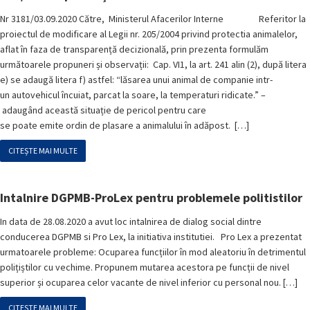
Nr 3181/03.09.2020 Către, Ministerul Afacerilor Interne Referitor la
proiectul de modificare al Legii nr. 205/2004 privind protectia animalelor,
aflat în faza de transparență decizională, prin prezenta formulăm
următoarele propuneri și observații: Cap. VI1, la art. 241 alin (2), după litera
e) se adaugă litera f) astfel: “lăsarea unui animal de companie intr-
un autovehicul încuiat, parcat la soare, la temperaturi ridicate.” –
adaugând această situație de pericol pentru care
se poate emite ordin de plasare a animalului în adăpost. […]
CITEȘTE MAI MULTE
Intalnire DGPMB-ProLex pentru problemele politistilor
In data de 28.08.2020 a avut loc intalnirea de dialog social dintre
conducerea DGPMB si Pro Lex, la initiativa institutiei. Pro Lex a prezentat
urmatoarele probleme: Ocuparea funcțiilor în mod aleatoriu în detrimentul
polițiștilor cu vechime. Propunem mutarea acestora pe funcții de nivel
superior și ocuparea celor vacante de nivel inferior cu personal nou. […]
CITEȘTE MAI MULTE