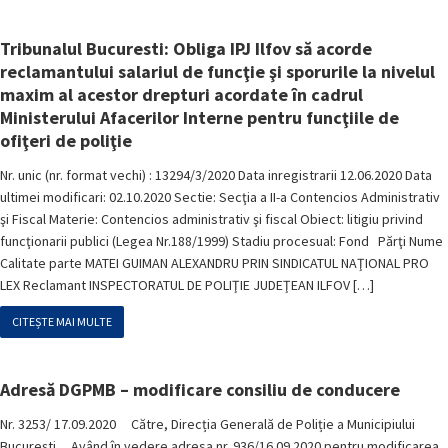
Tribunalul Bucuresti: Obliga IPJ Ilfov să acorde
reclamantului salariul de funcţie şi sporurile la nivelul
maxim al acestor drepturi acordate în cadrul
Ministerului Afacerilor Interne pentru funcţiile de
ofiţeri de poliţie
Nr. unic (nr. format vechi) : 13294/3/2020 Data inregistrarii 12.06.2020 Data
ultimei modificari: 02.10.2020 Sectie: Secţia a II-a Contencios Administrativ
şi Fiscal Materie: Contencios administrativ şi fiscal Obiect: litigiu privind
funcţionarii publici (Legea Nr.188/1999) Stadiu procesual: Fond Părţi Nume
Calitate parte MATEI GUIMAN ALEXANDRU PRIN SINDICATUL NAŢIONAL PRO
LEX Reclamant INSPECTORATUL DE POLIŢIE JUDEŢEAN ILFOV […]
CITEȘTE MAI MULTE
Adresă DGPMB – modificare consiliu de conducere
Nr. 3253/ 17.09.2020 Către, Direcția Generală de Poliție a Municipiului
București Având în vedere adresa nr. 936/16.09.2020 pentru modificarea