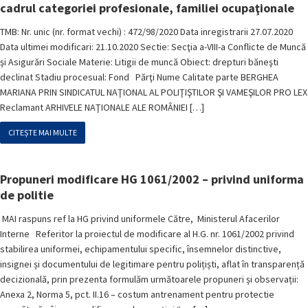
cadrul categoriei profesionale, familiei ocupaţionale
TMB: Nr. unic (nr. format vechi) : 472/98/2020 Data inregistrarii 27.07.2020
Data ultimei modificari: 21.10.2020 Sectie: Secţia a-VIII-a Conflicte de Muncă
şi Asigurări Sociale Materie: Litigii de muncă Obiect: drepturi băneşti
declinat Stadiu procesual: Fond Părţi Nume Calitate parte BERGHEA
MARIANA PRIN SINDICATUL NAŢIONAL AL POLIŢIŞTILOR ŞI VAMEŞILOR PRO LEX
Reclamant ARHIVELE NAŢIONALE ALE ROMÂNIEI […]
CITEȘTE MAI MULTE
Propuneri modificare HG 1061/2002 – privind uniforma
de politie
MAI raspuns ref la HG privind uniformele Către, Ministerul Afacerilor
Interne Referitor la proiectul de modificare al H.G. nr. 1061/2002 privind
stabilirea uniformei, echipamentului specific, însemnelor distinctive,
insignei și documentului de legitimare pentru polițiști, aflat în transparență
decizională, prin prezenta formulăm următoarele propuneri și observații:
Anexa 2, Norma 5, pct. II.16 – costum antrenament pentru protectie