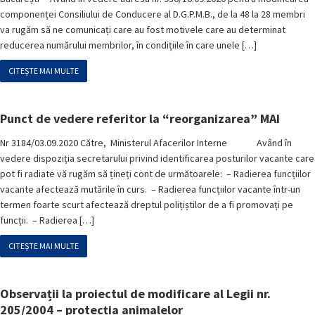
componenței Consiliului de Conducere al D.G.P.M.B., de la 48 la 28 membri
va rugăm să ne comunicați care au fost motivele care au determinat
reducerea numărului membrilor, în condițiile în care unele […]
CITEȘTE MAI MULTE
Punct de vedere referitor la “reorganizarea” MAI
Nr 3184/03.09.2020 Către, Ministerul Afacerilor Interne Având în
vedere dispoziția secretarului privind identificarea posturilor vacante care
pot fi radiate vă rugăm să țineți cont de următoarele: – Radierea funcțiilor
vacante afectează mutările în curs. – Radierea funcțiilor vacante într-un
termen foarte scurt afectează dreptul polițiștilor de a fi promovați pe
funcții. – Radierea […]
CITEȘTE MAI MULTE
Observații la proiectul de modificare al Legii nr.
205/2004 – protecția animalelor